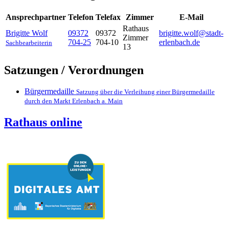
Ansprechpartner
Telefon
Telefax
Zimmer
E-Mail
Rathaus
Brigitte
Wolf
09372
09372
brigitte.wolf@stadt-
Zimmer
704-25
704-10
erlenbach.de
Sachbearbeiterin
13
Satzungen / Verordnungen
Bürgermedaille
Satzung über die Verleihung einer Bürgermedaille
durch den Markt Erlenbach a. Main
Rathaus online