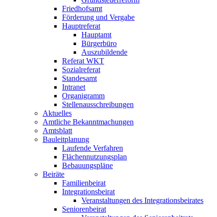
Friedhofsamt
Förderung und Vergabe
Hauptreferat
Hauptamt
Bürgerbüro
Auszubildende
Referat WKT
Sozialreferat
Standesamt
Intranet
Organigramm
Stellenausschreibungen
Aktuelles
Amtliche Bekanntmachungen
Amtsblatt
Bauleitplanung
Laufende Verfahren
Flächennutzungsplan
Bebauungspläne
Beiräte
Familienbeirat
Integrationsbeirat
Veranstaltungen des Integrationsbeirates
Seniorenbeirat