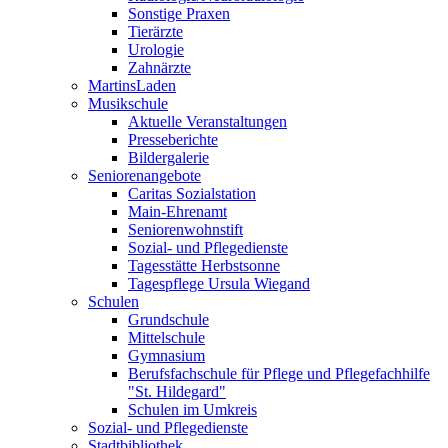
Sonstige Praxen
Tierärzte
Urologie
Zahnärzte
MartinsLaden
Musikschule
Aktuelle Veranstaltungen
Presseberichte
Bildergalerie
Seniorenangebote
Caritas Sozialstation
Main-Ehrenamt
Seniorenwohnstift
Sozial- und Pflegedienste
Tagesstätte Herbstsonne
Tagespflege Ursula Wiegand
Schulen
Grundschule
Mittelschule
Gymnasium
Berufsfachschule für Pflege und Pflegefachhilfe
"St. Hildegard"
Schulen im Umkreis
Sozial- und Pflegedienste
Stadtbibliothek