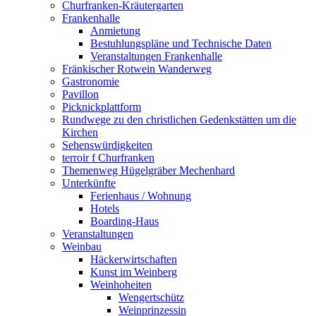
Churfranken-Kräutergarten
Frankenhalle
Anmietung
Bestuhlungspläne und Technische Daten
Veranstaltungen Frankenhalle
Fränkischer Rotwein Wanderweg
Gastronomie
Pavillon
Picknickplattform
Rundwege zu den christlichen Gedenkstätten um die
Kirchen
Sehenswürdigkeiten
terroir f Churfranken
Themenweg Hügelgräber Mechenhard
Unterkünfte
Ferienhaus / Wohnung
Hotels
Boarding-Haus
Veranstaltungen
Weinbau
Häckerwirtschaften
Kunst im Weinberg
Weinhoheiten
Wengertschütz
Weinprinzessin