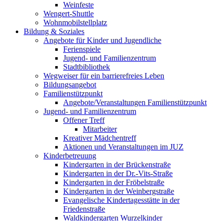
Weinfeste
Wengert-Shuttle
Wohnmobilstellplatz
Bildung & Soziales
Angebote für Kinder und Jugendliche
Ferienspiele
Jugend- und Familienzentrum
Stadtbibliothek
Wegweiser für ein barrierefreies Leben
Bildungsangebot
Familienstützpunkt
Angebote/Veranstaltungen Familienstützpunkt
Jugend- und Familienzentrum
Offener Treff
Mitarbeiter
Kreativer Mädchentreff
Aktionen und Veranstaltungen im JUZ
Kinderbetreuung
Kindergarten in der Brückenstraße
Kindergarten in der Dr.-Vits-Straße
Kindergarten in der Fröbelstraße
Kindergarten in der Weinbergstraße
Evangelische Kindertagesstätte in der
Friedenstraße
Waldkindergarten Wurzelkinder