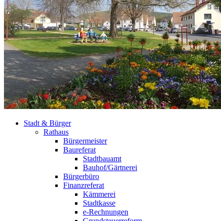
Stadt & Bürger
Rathaus
Bürgermeister
Baureferat
Stadtbauamt
Bauhof/Gärtnerei
Bürgerbüro
Finanzreferat
Kämmerei
Stadtkasse
e-Rechnungen
Grundsteuerreform