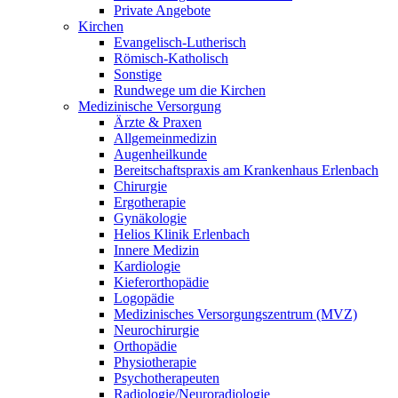
Private Angebote
Kirchen
Evangelisch-Lutherisch
Römisch-Katholisch
Sonstige
Rundwege um die Kirchen
Medizinische Versorgung
Ärzte & Praxen
Allgemeinmedizin
Augenheilkunde
Bereitschaftspraxis am Krankenhaus Erlenbach
Chirurgie
Ergotherapie
Gynäkologie
Helios Klinik Erlenbach
Innere Medizin
Kardiologie
Kieferorthopädie
Logopädie
Medizinisches Versorgungszentrum (MVZ)
Neurochirurgie
Orthopädie
Physiotherapie
Psychotherapeuten
Radiologie/Neuroradiologie