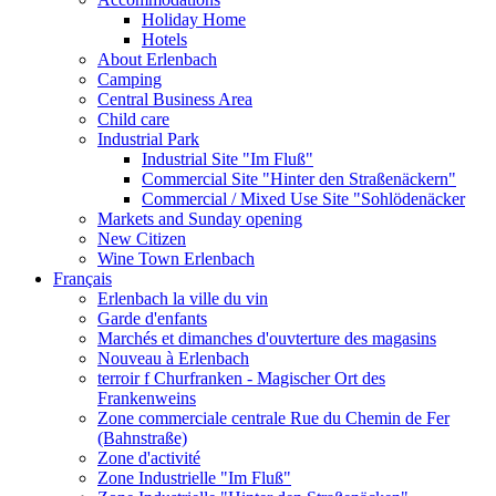
Holiday Home
Hotels
About Erlenbach
Camping
Central Business Area
Child care
Industrial Park
Industrial Site "Im Fluß"
Commercial Site "Hinter den Straßenäckern"
Commercial / Mixed Use Site "Sohlödenäcker
Markets and Sunday opening
New Citizen
Wine Town Erlenbach
Français
Erlenbach la ville du vin
Garde d'enfants
Marchés et dimanches d'ouvterture des magasins
Nouveau à Erlenbach
terroir f Churfranken - Magischer Ort des
Frankenweins
Zone commerciale centrale Rue du Chemin de Fer
(Bahnstraße)
Zone d'activité
Zone Industrielle "Im Fluß"