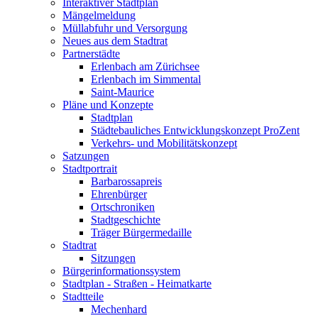
Interaktiver Stadtplan
Mängelmeldung
Müllabfuhr und Versorgung
Neues aus dem Stadtrat
Partnerstädte
Erlenbach am Zürichsee
Erlenbach im Simmental
Saint-Maurice
Pläne und Konzepte
Stadtplan
Städtebauliches Entwicklungskonzept ProZent
Verkehrs- und Mobilitätskonzept
Satzungen
Stadtportrait
Barbarossapreis
Ehrenbürger
Ortschroniken
Stadtgeschichte
Träger Bürgermedaille
Stadtrat
Sitzungen
Bürgerinformationssystem
Stadtplan - Straßen - Heimatkarte
Stadtteile
Mechenhard