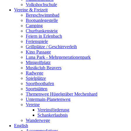
Volkshochschule
Vereine & Freizeit
Bergschwimmbad
Bootsanlegestelle
Camping
Churfrankensteig
Feiern in Erlenbach
Ferienspiele
Grillplätze / Geschirrverleih
Kino Passage
Luna Park - Mehrgenerationenpark
Minigolfplatz
Musikclub Beavers
Radwege
Spielplätze
Sportboothafen
Sportstätten
Themenweg Hügelgräber Mechenhard
Untermain-Planetenweg
Vereine
Vereinsförderung
Schankerlaubnis
Wanderwege
English
Accommodations