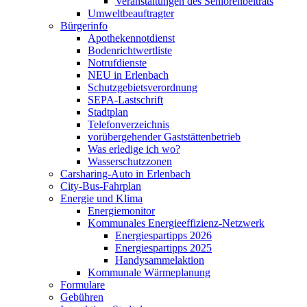
Veranstaltungen des Seniorenbeitrats
Umweltbeauftragter
Bürgerinfo
Apothekennotdienst
Bodenrichtwertliste
Notrufdienste
NEU in Erlenbach
Schutzgebietsverordnung
SEPA-Lastschrift
Stadtplan
Telefonverzeichnis
vorübergehender Gaststättenbetrieb
Was erledige ich wo?
Wasserschutzzonen
Carsharing-Auto in Erlenbach
City-Bus-Fahrplan
Energie und Klima
Energiemonitor
Kommunales Energieeffizienz-Netzwerk
Energiespartipps 2026
Energiespartipps 2025
Handysammelaktion
Kommunale Wärmeplanung
Formulare
Gebühren