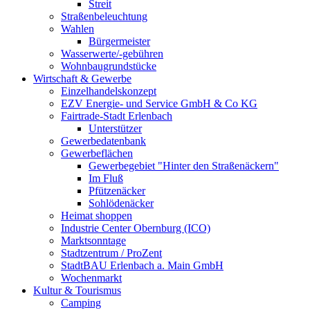
Streit
Straßenbeleuchtung
Wahlen
Bürgermeister
Wasserwerte/-gebühren
Wohnbaugrundstücke
Wirtschaft & Gewerbe
Einzelhandelskonzept
EZV Energie- und Service GmbH & Co KG
Fairtrade-Stadt Erlenbach
Unterstützer
Gewerbedatenbank
Gewerbeflächen
Gewerbegebiet "Hinter den Straßenäckern"
Im Fluß
Pfützenäcker
Sohlödenäcker
Heimat shoppen
Industrie Center Obernburg (ICO)
Marktsonntage
Stadtzentrum / ProZent
StadtBAU Erlenbach a. Main GmbH
Wochenmarkt
Kultur & Tourismus
Camping