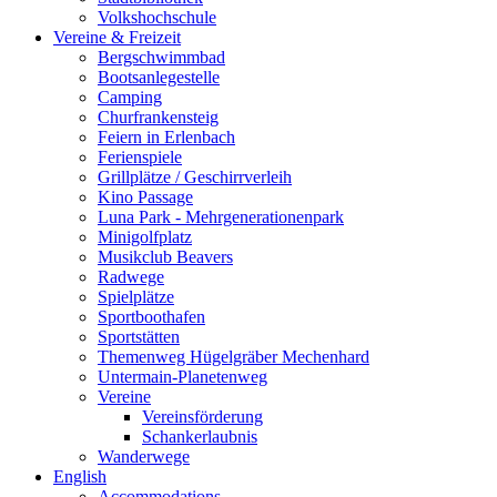
Volkshochschule
Vereine & Freizeit
Bergschwimmbad
Bootsanlegestelle
Camping
Churfrankensteig
Feiern in Erlenbach
Ferienspiele
Grillplätze / Geschirrverleih
Kino Passage
Luna Park - Mehrgenerationenpark
Minigolfplatz
Musikclub Beavers
Radwege
Spielplätze
Sportboothafen
Sportstätten
Themenweg Hügelgräber Mechenhard
Untermain-Planetenweg
Vereine
Vereinsförderung
Schankerlaubnis
Wanderwege
English
Accommodations