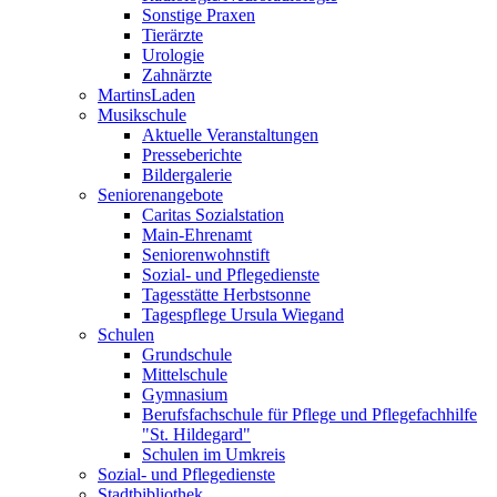
Sonstige Praxen
Tierärzte
Urologie
Zahnärzte
MartinsLaden
Musikschule
Aktuelle Veranstaltungen
Presseberichte
Bildergalerie
Seniorenangebote
Caritas Sozialstation
Main-Ehrenamt
Seniorenwohnstift
Sozial- und Pflegedienste
Tagesstätte Herbstsonne
Tagespflege Ursula Wiegand
Schulen
Grundschule
Mittelschule
Gymnasium
Berufsfachschule für Pflege und Pflegefachhilfe
"St. Hildegard"
Schulen im Umkreis
Sozial- und Pflegedienste
Stadtbibliothek