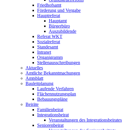
Friedhofsamt
Förderung und Vergabe
Hauptreferat
Hauptamt
Bürgerbüro
Auszubildende
Referat WKT
Sozialreferat
Standesamt
Intranet
Organigramm
Stellenausschreibungen
Aktuelles
Amtliche Bekanntmachungen
Amtsblatt
Bauleitplanung
Laufende Verfahren
Flächennutzungsplan
Bebauungspläne
Beiräte
Familienbeirat
Integrationsbeirat
Veranstaltungen des Integrationsbeirates
Seniorenbeirat