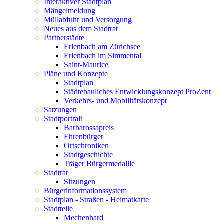
Interaktiver Stadtplan
Mängelmeldung
Müllabfuhr und Versorgung
Neues aus dem Stadtrat
Partnerstädte
Erlenbach am Zürichsee
Erlenbach im Simmental
Saint-Maurice
Pläne und Konzepte
Stadtplan
Städtebauliches Entwicklungskonzept ProZent
Verkehrs- und Mobilitätskonzept
Satzungen
Stadtportrait
Barbarossapreis
Ehrenbürger
Ortschroniken
Stadtgeschichte
Träger Bürgermedaille
Stadtrat
Sitzungen
Bürgerinformationssystem
Stadtplan - Straßen - Heimatkarte
Stadtteile
Mechenhard