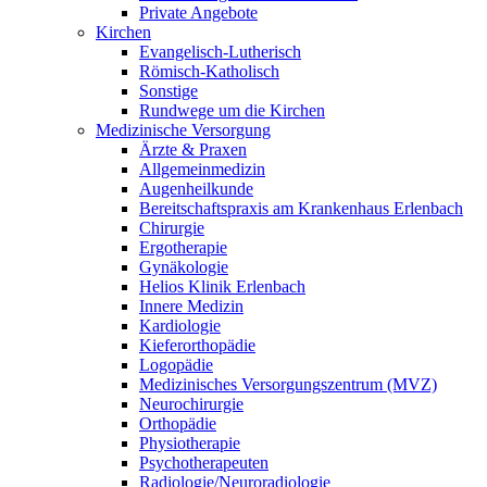
Private Angebote
Kirchen
Evangelisch-Lutherisch
Römisch-Katholisch
Sonstige
Rundwege um die Kirchen
Medizinische Versorgung
Ärzte & Praxen
Allgemeinmedizin
Augenheilkunde
Bereitschaftspraxis am Krankenhaus Erlenbach
Chirurgie
Ergotherapie
Gynäkologie
Helios Klinik Erlenbach
Innere Medizin
Kardiologie
Kieferorthopädie
Logopädie
Medizinisches Versorgungszentrum (MVZ)
Neurochirurgie
Orthopädie
Physiotherapie
Psychotherapeuten
Radiologie/Neuroradiologie