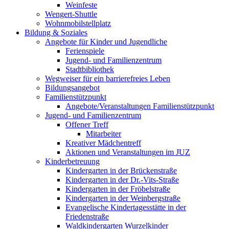
Weinfeste
Wengert-Shuttle
Wohnmobilstellplatz
Bildung & Soziales
Angebote für Kinder und Jugendliche
Ferienspiele
Jugend- und Familienzentrum
Stadtbibliothek
Wegweiser für ein barrierefreies Leben
Bildungsangebot
Familienstützpunkt
Angebote/Veranstaltungen Familienstützpunkt
Jugend- und Familienzentrum
Offener Treff
Mitarbeiter
Kreativer Mädchentreff
Aktionen und Veranstaltungen im JUZ
Kinderbetreuung
Kindergarten in der Brückenstraße
Kindergarten in der Dr.-Vits-Straße
Kindergarten in der Fröbelstraße
Kindergarten in der Weinbergstraße
Evangelische Kindertagesstätte in der
Friedenstraße
Waldkindergarten Wurzelkinder