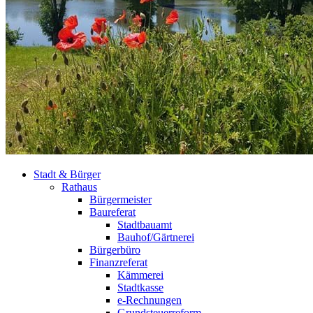
Stadt & Bürger
Rathaus
Bürgermeister
Baureferat
Stadtbauamt
Bauhof/Gärtnerei
Bürgerbüro
Finanzreferat
Kämmerei
Stadtkasse
e-Rechnungen
Grundsteuerreform