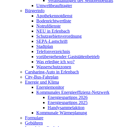
Veranstaltungen des Seniorenbeitrats
Umweltbeauftragter
Bürgerinfo
Apothekennotdienst
Bodenrichtwertliste
Notrufdienste
NEU in Erlenbach
Schutzgebietsverordnung
SEPA-Lastschrift
Stadtplan
Telefonverzeichnis
vorübergehender Gaststättenbetrieb
Was erledige ich wo?
Wasserschutzzonen
Carsharing-Auto in Erlenbach
City-Bus-Fahrplan
Energie und Klima
Energiemonitor
Kommunales Energieeffizienz-Netzwerk
Energiespartipps 2026
Energiespartipps 2025
Handysammelaktion
Kommunale Wärmeplanung
Formulare
Gebühren