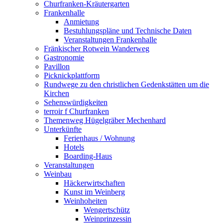
Churfranken-Kräutergarten
Frankenhalle
Anmietung
Bestuhlungspläne und Technische Daten
Veranstaltungen Frankenhalle
Fränkischer Rotwein Wanderweg
Gastronomie
Pavillon
Picknickplattform
Rundwege zu den christlichen Gedenkstätten um die
Kirchen
Sehenswürdigkeiten
terroir f Churfranken
Themenweg Hügelgräber Mechenhard
Unterkünfte
Ferienhaus / Wohnung
Hotels
Boarding-Haus
Veranstaltungen
Weinbau
Häckerwirtschaften
Kunst im Weinberg
Weinhoheiten
Wengertschütz
Weinprinzessin