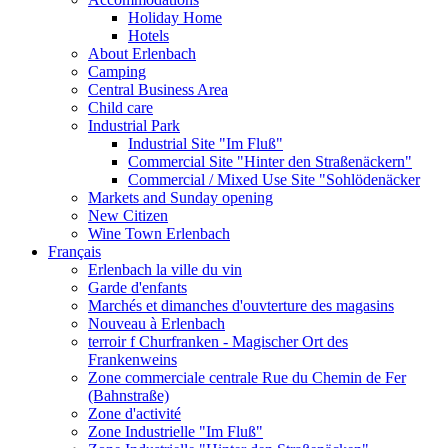
Holiday Home
Hotels
About Erlenbach
Camping
Central Business Area
Child care
Industrial Park
Industrial Site "Im Fluß"
Commercial Site "Hinter den Straßenäckern"
Commercial / Mixed Use Site "Sohlödenäcker
Markets and Sunday opening
New Citizen
Wine Town Erlenbach
Français
Erlenbach la ville du vin
Garde d'enfants
Marchés et dimanches d'ouvterture des magasins
Nouveau à Erlenbach
terroir f Churfranken - Magischer Ort des
Frankenweins
Zone commerciale centrale Rue du Chemin de Fer
(Bahnstraße)
Zone d'activité
Zone Industrielle "Im Fluß"