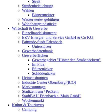
Streit
Straßenbeleuchtung
Wahlen
Bürgermeister
Wasserwerte/-gebühren
Wohnbaugrundstücke
Wirtschaft & Gewerbe
Einzelhandelskonzept
EZV Energie- und Service GmbH & Co KG
Fairtrade-Stadt Erlenbach
Unterstützer
Gewerbedatenbank
Gewerbeflächen
Gewerbegebiet "Hinter den Straßenäckern"
Im Fluß
Pfützenäcker
Sohlödenäcker
Heimat shoppen
Industrie Center Obernburg (ICO)
Marktsonntage
Stadtzentrum / ProZent
StadtBAU Erlenbach a. Main GmbH
Wochenmarkt
Kultur & Tourismus
Camping