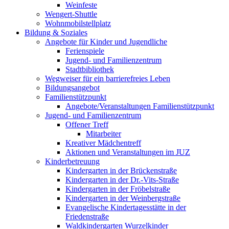
Weinfeste
Wengert-Shuttle
Wohnmobilstellplatz
Bildung & Soziales
Angebote für Kinder und Jugendliche
Ferienspiele
Jugend- und Familienzentrum
Stadtbibliothek
Wegweiser für ein barrierefreies Leben
Bildungsangebot
Familienstützpunkt
Angebote/Veranstaltungen Familienstützpunkt
Jugend- und Familienzentrum
Offener Treff
Mitarbeiter
Kreativer Mädchentreff
Aktionen und Veranstaltungen im JUZ
Kinderbetreuung
Kindergarten in der Brückenstraße
Kindergarten in der Dr.-Vits-Straße
Kindergarten in der Fröbelstraße
Kindergarten in der Weinbergstraße
Evangelische Kindertagesstätte in der
Friedenstraße
Waldkindergarten Wurzelkinder