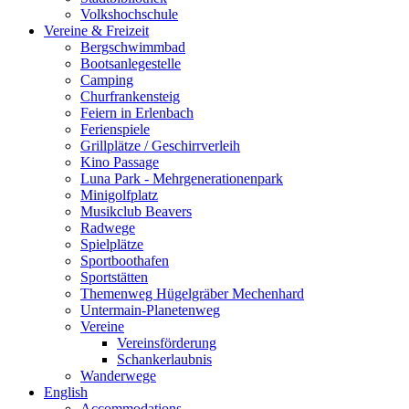
Volkshochschule
Vereine & Freizeit
Bergschwimmbad
Bootsanlegestelle
Camping
Churfrankensteig
Feiern in Erlenbach
Ferienspiele
Grillplätze / Geschirrverleih
Kino Passage
Luna Park - Mehrgenerationenpark
Minigolfplatz
Musikclub Beavers
Radwege
Spielplätze
Sportboothafen
Sportstätten
Themenweg Hügelgräber Mechenhard
Untermain-Planetenweg
Vereine
Vereinsförderung
Schankerlaubnis
Wanderwege
English
Accommodations