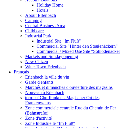
Holiday Home
Hotels
About Erlenbach
Camping
Central Business Area
Child care
Industrial Park
Industrial Site "Im Fluß"
Commercial Site "Hinter den Straßenäckern"
Commercial / Mixed Use Site "Sohlödenäcker
Markets and Sunday opening
New Citizen
Wine Town Erlenbach
Français
Erlenbach la ville du vin
Garde d'enfants
Marchés et dimanches d'ouvterture des magasins
Nouveau à Erlenbach
terroir f Churfranken - Magischer Ort des
Frankenweins
Zone commerciale centrale Rue du Chemin de Fer
(Bahnstraße)
Zone d'activité
Zone Industrielle "Im Fluß"