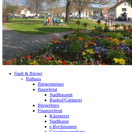
Stadt & Bürger
Rathaus
Bürgermeister
Baureferat
Stadtbauamt
Bauhof/Gärtnerei
Bürgerbüro
Finanzreferat
Kämmerei
Stadtkasse
e-Rechnungen
Grundsteuerreform