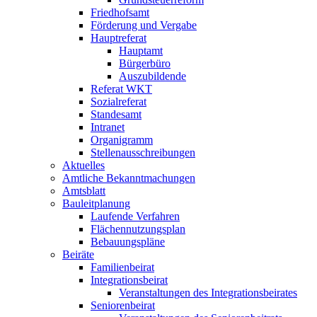
Friedhofsamt
Förderung und Vergabe
Hauptreferat
Hauptamt
Bürgerbüro
Auszubildende
Referat WKT
Sozialreferat
Standesamt
Intranet
Organigramm
Stellenausschreibungen
Aktuelles
Amtliche Bekanntmachungen
Amtsblatt
Bauleitplanung
Laufende Verfahren
Flächennutzungsplan
Bebauungspläne
Beiräte
Familienbeirat
Integrationsbeirat
Veranstaltungen des Integrationsbeirates
Seniorenbeirat