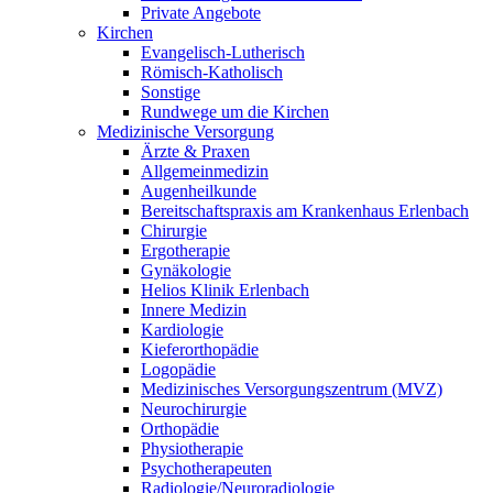
Private Angebote
Kirchen
Evangelisch-Lutherisch
Römisch-Katholisch
Sonstige
Rundwege um die Kirchen
Medizinische Versorgung
Ärzte & Praxen
Allgemeinmedizin
Augenheilkunde
Bereitschaftspraxis am Krankenhaus Erlenbach
Chirurgie
Ergotherapie
Gynäkologie
Helios Klinik Erlenbach
Innere Medizin
Kardiologie
Kieferorthopädie
Logopädie
Medizinisches Versorgungszentrum (MVZ)
Neurochirurgie
Orthopädie
Physiotherapie
Psychotherapeuten
Radiologie/Neuroradiologie