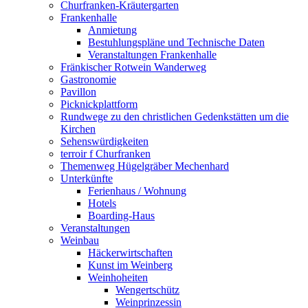
Churfranken-Kräutergarten
Frankenhalle
Anmietung
Bestuhlungspläne und Technische Daten
Veranstaltungen Frankenhalle
Fränkischer Rotwein Wanderweg
Gastronomie
Pavillon
Picknickplattform
Rundwege zu den christlichen Gedenkstätten um die
Kirchen
Sehenswürdigkeiten
terroir f Churfranken
Themenweg Hügelgräber Mechenhard
Unterkünfte
Ferienhaus / Wohnung
Hotels
Boarding-Haus
Veranstaltungen
Weinbau
Häckerwirtschaften
Kunst im Weinberg
Weinhoheiten
Wengertschütz
Weinprinzessin