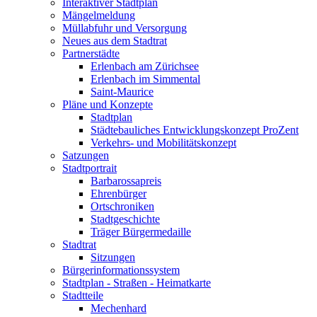
Interaktiver Stadtplan
Mängelmeldung
Müllabfuhr und Versorgung
Neues aus dem Stadtrat
Partnerstädte
Erlenbach am Zürichsee
Erlenbach im Simmental
Saint-Maurice
Pläne und Konzepte
Stadtplan
Städtebauliches Entwicklungskonzept ProZent
Verkehrs- und Mobilitätskonzept
Satzungen
Stadtportrait
Barbarossapreis
Ehrenbürger
Ortschroniken
Stadtgeschichte
Träger Bürgermedaille
Stadtrat
Sitzungen
Bürgerinformationssystem
Stadtplan - Straßen - Heimatkarte
Stadtteile
Mechenhard