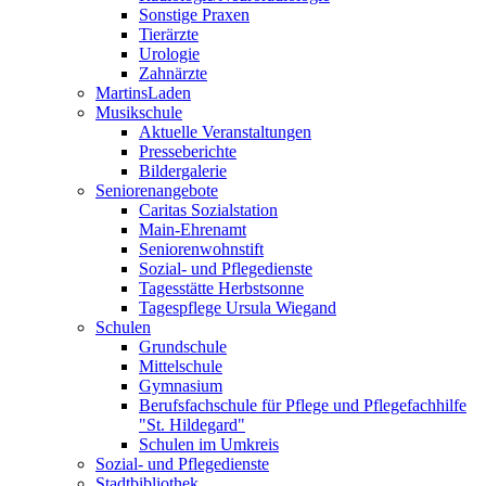
Sonstige Praxen
Tierärzte
Urologie
Zahnärzte
MartinsLaden
Musikschule
Aktuelle Veranstaltungen
Presseberichte
Bildergalerie
Seniorenangebote
Caritas Sozialstation
Main-Ehrenamt
Seniorenwohnstift
Sozial- und Pflegedienste
Tagesstätte Herbstsonne
Tagespflege Ursula Wiegand
Schulen
Grundschule
Mittelschule
Gymnasium
Berufsfachschule für Pflege und Pflegefachhilfe
"St. Hildegard"
Schulen im Umkreis
Sozial- und Pflegedienste
Stadtbibliothek