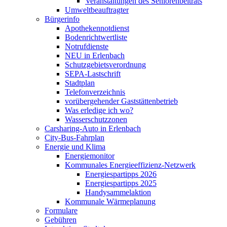
Veranstaltungen des Seniorenbeitrats
Umweltbeauftragter
Bürgerinfo
Apothekennotdienst
Bodenrichtwertliste
Notrufdienste
NEU in Erlenbach
Schutzgebietsverordnung
SEPA-Lastschrift
Stadtplan
Telefonverzeichnis
vorübergehender Gaststättenbetrieb
Was erledige ich wo?
Wasserschutzzonen
Carsharing-Auto in Erlenbach
City-Bus-Fahrplan
Energie und Klima
Energiemonitor
Kommunales Energieeffizienz-Netzwerk
Energiespartipps 2026
Energiespartipps 2025
Handysammelaktion
Kommunale Wärmeplanung
Formulare
Gebühren