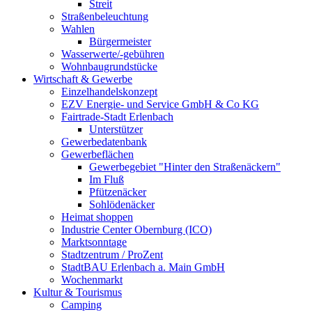
Streit
Straßenbeleuchtung
Wahlen
Bürgermeister
Wasserwerte/-gebühren
Wohnbaugrundstücke
Wirtschaft & Gewerbe
Einzelhandelskonzept
EZV Energie- und Service GmbH & Co KG
Fairtrade-Stadt Erlenbach
Unterstützer
Gewerbedatenbank
Gewerbeflächen
Gewerbegebiet "Hinter den Straßenäckern"
Im Fluß
Pfützenäcker
Sohlödenäcker
Heimat shoppen
Industrie Center Obernburg (ICO)
Marktsonntage
Stadtzentrum / ProZent
StadtBAU Erlenbach a. Main GmbH
Wochenmarkt
Kultur & Tourismus
Camping