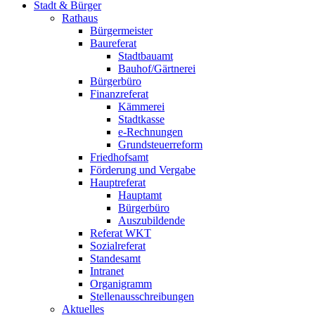
Stadt & Bürger
Rathaus
Bürgermeister
Baureferat
Stadtbauamt
Bauhof/Gärtnerei
Bürgerbüro
Finanzreferat
Kämmerei
Stadtkasse
e-Rechnungen
Grundsteuerreform
Friedhofsamt
Förderung und Vergabe
Hauptreferat
Hauptamt
Bürgerbüro
Auszubildende
Referat WKT
Sozialreferat
Standesamt
Intranet
Organigramm
Stellenausschreibungen
Aktuelles