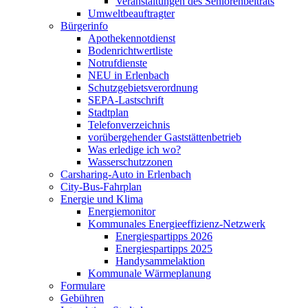
Veranstaltungen des Seniorenbeitrats
Umweltbeauftragter
Bürgerinfo
Apothekennotdienst
Bodenrichtwertliste
Notrufdienste
NEU in Erlenbach
Schutzgebietsverordnung
SEPA-Lastschrift
Stadtplan
Telefonverzeichnis
vorübergehender Gaststättenbetrieb
Was erledige ich wo?
Wasserschutzzonen
Carsharing-Auto in Erlenbach
City-Bus-Fahrplan
Energie und Klima
Energiemonitor
Kommunales Energieeffizienz-Netzwerk
Energiespartipps 2026
Energiespartipps 2025
Handysammelaktion
Kommunale Wärmeplanung
Formulare
Gebühren