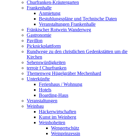
Churfranken-Kräutergarten
Frankenhalle
Anmietung
Bestuhlungspläne und Technische Daten
Veranstaltungen Frankenhalle
Fränkischer Rotwein Wanderweg
Gastronomie
Pavillon
Picknickplattform
Rundwege zu den christlichen Gedenkstätten um die
Kirchen
Sehenswürdigkeiten
terroir f Churfranken
Themenweg Hügelgräber Mechenhard
Unterkünfte
Ferienhaus / Wohnung
Hotels
Boarding-Haus
Veranstaltungen
Weinbau
Häckerwirtschaften
Kunst im Weinberg
Weinhoheiten
Wengertschütz
Weinprinzessin