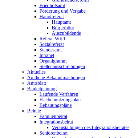
Friedhofsamt
Förderung und Vergabe
Hauptreferat
Hauptamt
Bürgerbüro
Auszubildende
Referat WKT
Sozialreferat
Standesamt
Intranet
Organigramm
Stellenausschreibungen
Aktuelles
Amtliche Bekanntmachungen
Amtsblatt
Bauleitplanung
Laufende Verfahren
Flächennutzungsplan
Bebauungspläne
Beiräte
Familienbeirat
Integrationsbeirat
Veranstaltungen des Integrationsbeirates
Seniorenbeirat