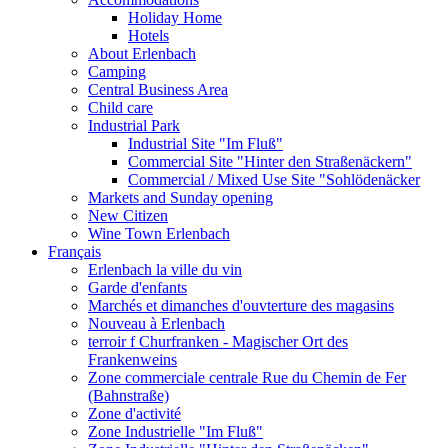
Holiday Home
Hotels
About Erlenbach
Camping
Central Business Area
Child care
Industrial Park
Industrial Site "Im Fluß"
Commercial Site "Hinter den Straßenäckern"
Commercial / Mixed Use Site "Sohlödenäcker
Markets and Sunday opening
New Citizen
Wine Town Erlenbach
Français
Erlenbach la ville du vin
Garde d'enfants
Marchés et dimanches d'ouvterture des magasins
Nouveau à Erlenbach
terroir f Churfranken - Magischer Ort des
Frankenweins
Zone commerciale centrale Rue du Chemin de Fer
(Bahnstraße)
Zone d'activité
Zone Industrielle "Im Fluß"