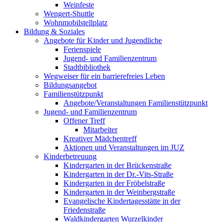
Weinfeste
Wengert-Shuttle
Wohnmobilstellplatz
Bildung & Soziales
Angebote für Kinder und Jugendliche
Ferienspiele
Jugend- und Familienzentrum
Stadtbibliothek
Wegweiser für ein barrierefreies Leben
Bildungsangebot
Familienstützpunkt
Angebote/Veranstaltungen Familienstützpunkt
Jugend- und Familienzentrum
Offener Treff
Mitarbeiter
Kreativer Mädchentreff
Aktionen und Veranstaltungen im JUZ
Kinderbetreuung
Kindergarten in der Brückenstraße
Kindergarten in der Dr.-Vits-Straße
Kindergarten in der Fröbelstraße
Kindergarten in der Weinbergstraße
Evangelische Kindertagesstätte in der
Friedenstraße
Waldkindergarten Wurzelkinder