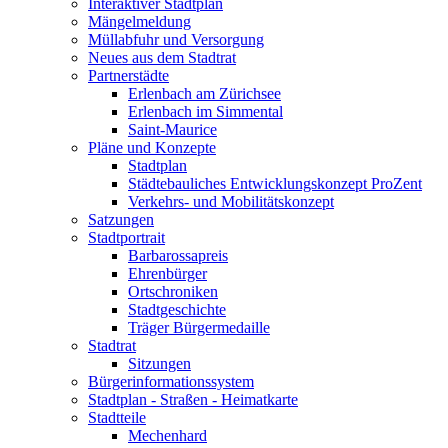
Interaktiver Stadtplan
Mängelmeldung
Müllabfuhr und Versorgung
Neues aus dem Stadtrat
Partnerstädte
Erlenbach am Zürichsee
Erlenbach im Simmental
Saint-Maurice
Pläne und Konzepte
Stadtplan
Städtebauliches Entwicklungskonzept ProZent
Verkehrs- und Mobilitätskonzept
Satzungen
Stadtportrait
Barbarossapreis
Ehrenbürger
Ortschroniken
Stadtgeschichte
Träger Bürgermedaille
Stadtrat
Sitzungen
Bürgerinformationssystem
Stadtplan - Straßen - Heimatkarte
Stadtteile
Mechenhard