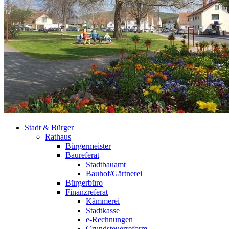
Stadt & Bürger
Rathaus
Bürgermeister
Baureferat
Stadtbauamt
Bauhof/Gärtnerei
Bürgerbüro
Finanzreferat
Kämmerei
Stadtkasse
e-Rechnungen
Grundsteuerreform