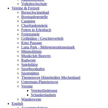
Volkshochschule
Vereine & Freizeit
Bergschwimmbad
Bootsanlegestelle
Camping
Churfrankensteig
Feiern in Erlenbach
Ferienspiele
Grillplätze / Geschirrverleih
Kino Passage
Luna Park - Mehrgenerationenpark
Minigolfplatz
Musikclub Beavers
Radwege
Spielplätze
Sportboothafen
Sportstätten
Themenweg Hügelgräber Mechenhard
Untermain-Planetenweg
Vereine
Vereinsförderung
Schankerlaubnis
Wanderwege
English
Accommodations