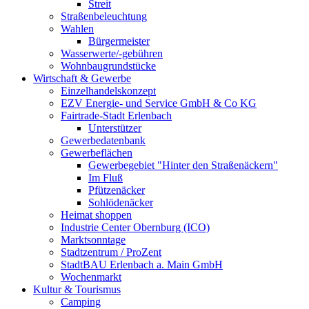
Streit
Straßenbeleuchtung
Wahlen
Bürgermeister
Wasserwerte/-gebühren
Wohnbaugrundstücke
Wirtschaft & Gewerbe
Einzelhandelskonzept
EZV Energie- und Service GmbH & Co KG
Fairtrade-Stadt Erlenbach
Unterstützer
Gewerbedatenbank
Gewerbeflächen
Gewerbegebiet "Hinter den Straßenäckern"
Im Fluß
Pfützenäcker
Sohlödenäcker
Heimat shoppen
Industrie Center Obernburg (ICO)
Marktsonntage
Stadtzentrum / ProZent
StadtBAU Erlenbach a. Main GmbH
Wochenmarkt
Kultur & Tourismus
Camping