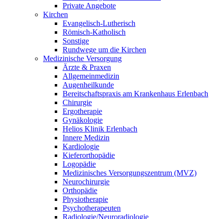
Private Angebote
Kirchen
Evangelisch-Lutherisch
Römisch-Katholisch
Sonstige
Rundwege um die Kirchen
Medizinische Versorgung
Ärzte & Praxen
Allgemeinmedizin
Augenheilkunde
Bereitschaftspraxis am Krankenhaus Erlenbach
Chirurgie
Ergotherapie
Gynäkologie
Helios Klinik Erlenbach
Innere Medizin
Kardiologie
Kieferorthopädie
Logopädie
Medizinisches Versorgungszentrum (MVZ)
Neurochirurgie
Orthopädie
Physiotherapie
Psychotherapeuten
Radiologie/Neuroradiologie