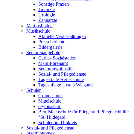
Sonstige Praxen
Tierärzte
Urologie
Zahnärzte
MartinsLaden
Musikschule
Aktuelle Veranstaltungen
Presseberichte
Bildergalerie
Seniorenangebote
Caritas Sozialstation
Main-Ehrenamt
Seniorenwohnstift
Sozial- und Pflegedienste
Tagesstätte Herbstsonne
Tagespflege Ursula Wiegand
Schulen
Grundschule
Mittelschule
Gymnasium
Berufsfachschule für Pflege und Pflegefachhilfe
"St. Hildegard"
Schulen im Umkreis
Sozial- und Pflegedienste
Stadtbibliothek