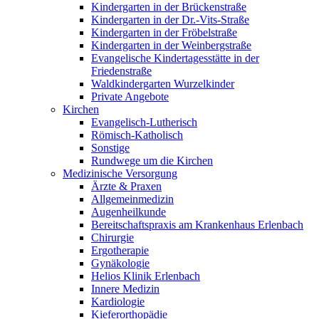
Kindergarten in der Brückenstraße
Kindergarten in der Dr.-Vits-Straße
Kindergarten in der Fröbelstraße
Kindergarten in der Weinbergstraße
Evangelische Kindertagesstätte in der
Friedenstraße
Waldkindergarten Wurzelkinder
Private Angebote
Kirchen
Evangelisch-Lutherisch
Römisch-Katholisch
Sonstige
Rundwege um die Kirchen
Medizinische Versorgung
Ärzte & Praxen
Allgemeinmedizin
Augenheilkunde
Bereitschaftspraxis am Krankenhaus Erlenbach
Chirurgie
Ergotherapie
Gynäkologie
Helios Klinik Erlenbach
Innere Medizin
Kardiologie
Kieferorthopädie