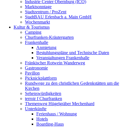
Industrie Center Obernburg (ICO)
Marktsonntage
Stadtzentrum / ProZent
StadtBAU Erlenbach a. Main GmbH
Wochenmarkt
Kultur & Tourismus
Camping
Churfranken-Kräutergarten
Frankenhalle
Anmietung
Bestuhlungspläne und Technische Daten
Veranstaltungen Frankenhalle
Fränkischer Rotwein Wanderweg
Gastronomie
Pavillon
Picknickplattform
Rundwege zu den christlichen Gedenkstätten um die
Kirchen
Sehenswürdigkeiten
terroir f Churfranken
Themenweg Hügelgräber Mechenhard
Unterkünfte
Ferienhaus / Wohnung
Hotels
Boarding-Haus