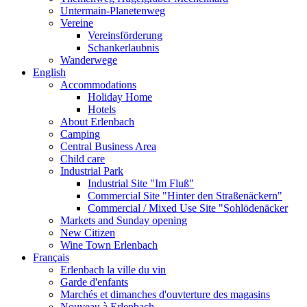
Untermain-Planetenweg
Vereine
Vereinsförderung
Schankerlaubnis
Wanderwege
English
Accommodations
Holiday Home
Hotels
About Erlenbach
Camping
Central Business Area
Child care
Industrial Park
Industrial Site "Im Fluß"
Commercial Site "Hinter den Straßenäckern"
Commercial / Mixed Use Site "Sohlödenäcker
Markets and Sunday opening
New Citizen
Wine Town Erlenbach
Français
Erlenbach la ville du vin
Garde d'enfants
Marchés et dimanches d'ouvterture des magasins
Nouveau à Erlenbach