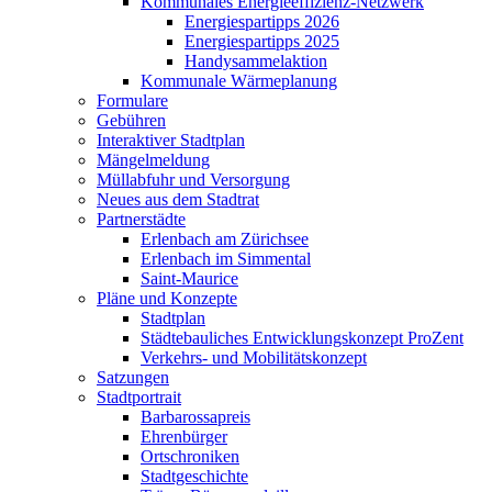
Kommunales Energieeffizienz-Netzwerk
Energiespartipps 2026
Energiespartipps 2025
Handysammelaktion
Kommunale Wärmeplanung
Formulare
Gebühren
Interaktiver Stadtplan
Mängelmeldung
Müllabfuhr und Versorgung
Neues aus dem Stadtrat
Partnerstädte
Erlenbach am Zürichsee
Erlenbach im Simmental
Saint-Maurice
Pläne und Konzepte
Stadtplan
Städtebauliches Entwicklungskonzept ProZent
Verkehrs- und Mobilitätskonzept
Satzungen
Stadtportrait
Barbarossapreis
Ehrenbürger
Ortschroniken
Stadtgeschichte