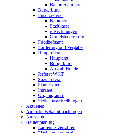
Bauhof/Gärtnerei
Bürgerbüro
Finanzreferat
Kämmerei
Stadtkasse
e-Rechnungen
Grundsteuerreform
Friedhofsamt
Förderung und Vergabe
Hauptreferat
Hauptamt
Bürgerbüro
Auszubildende
Referat WKT
Sozialreferat
Standesamt
Intranet
Organigramm
Stellenausschreibungen
Aktuelles
Amtliche Bekanntmachungen
Amtsblatt
Bauleitplanung
Laufende Verfahren
Flächennutzungsplan