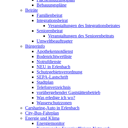
Bebauungspläne
Beiräte
Familienbeirat
Integrationsbeirat
Veranstaltungen des Integrationsbeirates
Seniorenbeirat
Veranstaltungen des Seniorenbeitrats
Umweltbeauftragter
Bürgerinfo
Apothekennotdienst
Bodenrichtwertliste
Notrufdienste
NEU in Erlenbach
Schutzgebietsverordnung
SEPA-Lastschrift
Stadtplan
Telefonverzeichnis
vorübergehender Gaststättenbetrieb
Was erledige ich wo?
Wasserschutzzonen
Carsharing-Auto in Erlenbach
City-Bus-Fahrplan
Energie und Klima
Energiemonitor