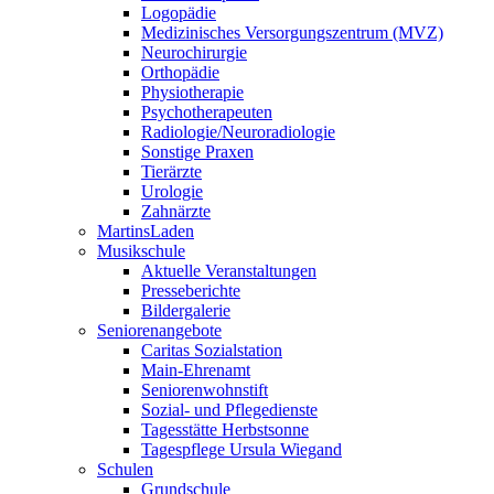
Logopädie
Medizinisches Versorgungszentrum (MVZ)
Neurochirurgie
Orthopädie
Physiotherapie
Psychotherapeuten
Radiologie/Neuroradiologie
Sonstige Praxen
Tierärzte
Urologie
Zahnärzte
MartinsLaden
Musikschule
Aktuelle Veranstaltungen
Presseberichte
Bildergalerie
Seniorenangebote
Caritas Sozialstation
Main-Ehrenamt
Seniorenwohnstift
Sozial- und Pflegedienste
Tagesstätte Herbstsonne
Tagespflege Ursula Wiegand
Schulen
Grundschule