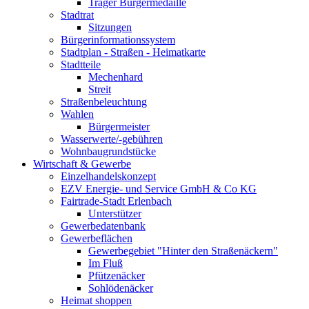
Träger Bürgermedaille
Stadtrat
Sitzungen
Bürgerinformationssystem
Stadtplan - Straßen - Heimatkarte
Stadtteile
Mechenhard
Streit
Straßenbeleuchtung
Wahlen
Bürgermeister
Wasserwerte/-gebühren
Wohnbaugrundstücke
Wirtschaft & Gewerbe
Einzelhandelskonzept
EZV Energie- und Service GmbH & Co KG
Fairtrade-Stadt Erlenbach
Unterstützer
Gewerbedatenbank
Gewerbeflächen
Gewerbegebiet "Hinter den Straßenäckern"
Im Fluß
Pfützenäcker
Sohlödenäcker
Heimat shoppen