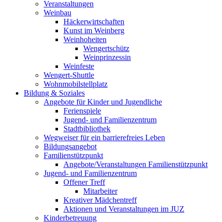
Veranstaltungen
Weinbau
Häckerwirtschaften
Kunst im Weinberg
Weinhoheiten
Wengertschütz
Weinprinzessin
Weinfeste
Wengert-Shuttle
Wohnmobilstellplatz
Bildung & Soziales
Angebote für Kinder und Jugendliche
Ferienspiele
Jugend- und Familienzentrum
Stadtbibliothek
Wegweiser für ein barrierefreies Leben
Bildungsangebot
Familienstützpunkt
Angebote/Veranstaltungen Familienstützpunkt
Jugend- und Familienzentrum
Offener Treff
Mitarbeiter
Kreativer Mädchentreff
Aktionen und Veranstaltungen im JUZ
Kinderbetreuung