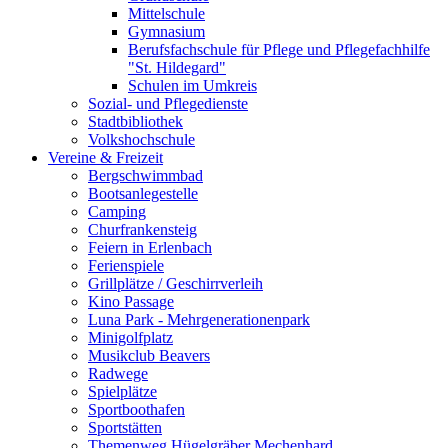
Mittelschule
Gymnasium
Berufsfachschule für Pflege und Pflegefachhilfe
"St. Hildegard"
Schulen im Umkreis
Sozial- und Pflegedienste
Stadtbibliothek
Volkshochschule
Vereine & Freizeit
Bergschwimmbad
Bootsanlegestelle
Camping
Churfrankensteig
Feiern in Erlenbach
Ferienspiele
Grillplätze / Geschirrverleih
Kino Passage
Luna Park - Mehrgenerationenpark
Minigolfplatz
Musikclub Beavers
Radwege
Spielplätze
Sportboothafen
Sportstätten
Themenweg Hügelgräber Mechenhard