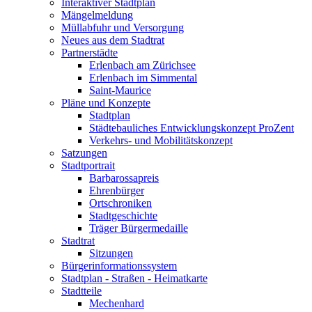
Interaktiver Stadtplan
Mängelmeldung
Müllabfuhr und Versorgung
Neues aus dem Stadtrat
Partnerstädte
Erlenbach am Zürichsee
Erlenbach im Simmental
Saint-Maurice
Pläne und Konzepte
Stadtplan
Städtebauliches Entwicklungskonzept ProZent
Verkehrs- und Mobilitätskonzept
Satzungen
Stadtportrait
Barbarossapreis
Ehrenbürger
Ortschroniken
Stadtgeschichte
Träger Bürgermedaille
Stadtrat
Sitzungen
Bürgerinformationssystem
Stadtplan - Straßen - Heimatkarte
Stadtteile
Mechenhard