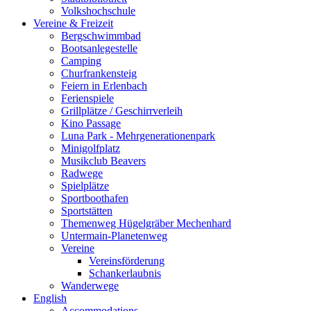
Volkshochschule
Vereine & Freizeit
Bergschwimmbad
Bootsanlegestelle
Camping
Churfrankensteig
Feiern in Erlenbach
Ferienspiele
Grillplätze / Geschirrverleih
Kino Passage
Luna Park - Mehrgenerationenpark
Minigolfplatz
Musikclub Beavers
Radwege
Spielplätze
Sportboothafen
Sportstätten
Themenweg Hügelgräber Mechenhard
Untermain-Planetenweg
Vereine
Vereinsförderung
Schankerlaubnis
Wanderwege
English
Accommodations