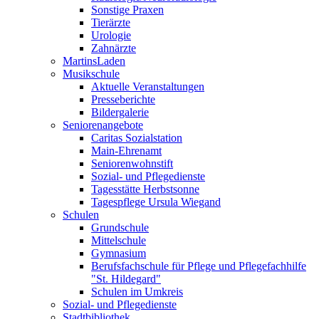
Sonstige Praxen
Tierärzte
Urologie
Zahnärzte
MartinsLaden
Musikschule
Aktuelle Veranstaltungen
Presseberichte
Bildergalerie
Seniorenangebote
Caritas Sozialstation
Main-Ehrenamt
Seniorenwohnstift
Sozial- und Pflegedienste
Tagesstätte Herbstsonne
Tagespflege Ursula Wiegand
Schulen
Grundschule
Mittelschule
Gymnasium
Berufsfachschule für Pflege und Pflegefachhilfe
"St. Hildegard"
Schulen im Umkreis
Sozial- und Pflegedienste
Stadtbibliothek