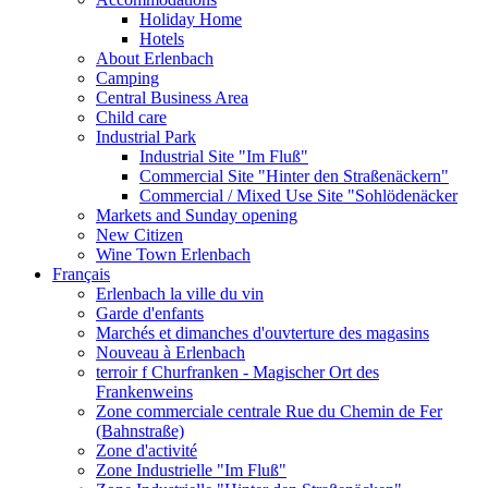
Holiday Home
Hotels
About Erlenbach
Camping
Central Business Area
Child care
Industrial Park
Industrial Site "Im Fluß"
Commercial Site "Hinter den Straßenäckern"
Commercial / Mixed Use Site "Sohlödenäcker
Markets and Sunday opening
New Citizen
Wine Town Erlenbach
Français
Erlenbach la ville du vin
Garde d'enfants
Marchés et dimanches d'ouvterture des magasins
Nouveau à Erlenbach
terroir f Churfranken - Magischer Ort des
Frankenweins
Zone commerciale centrale Rue du Chemin de Fer
(Bahnstraße)
Zone d'activité
Zone Industrielle "Im Fluß"