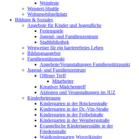
Weinfeste
Wengert-Shuttle
Wohnmobilstellplatz
Bildung & Soziales
Angebote für Kinder und Jugendliche
Ferienspiele
Jugend- und Familienzentrum
Stadtbibliothek
Wegweiser für ein barrierefreies Leben
Bildungsangebot
Familienstützpunkt
Angebote/Veranstaltungen Familienstützpunkt
Jugend- und Familienzentrum
Offener Treff
Mitarbeiter
Kreativer Mädchentreff
Aktionen und Veranstaltungen im JUZ
Kinderbetreuung
Kindergarten in der Brückenstraße
Kindergarten in der Dr.-Vits-Straße
Kindergarten in der Fröbelstraße
Kindergarten in der Weinbergstraße
Evangelische Kindertagesstätte in der
Friedenstraße
Waldkindergarten Wurzelkinder