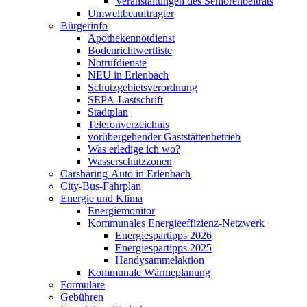
Veranstaltungen des Seniorenbeitrats
Umweltbeauftragter
Bürgerinfo
Apothekennotdienst
Bodenrichtwertliste
Notrufdienste
NEU in Erlenbach
Schutzgebietsverordnung
SEPA-Lastschrift
Stadtplan
Telefonverzeichnis
vorübergehender Gaststättenbetrieb
Was erledige ich wo?
Wasserschutzzonen
Carsharing-Auto in Erlenbach
City-Bus-Fahrplan
Energie und Klima
Energiemonitor
Kommunales Energieeffizienz-Netzwerk
Energiespartipps 2026
Energiespartipps 2025
Handysammelaktion
Kommunale Wärmeplanung
Formulare
Gebühren