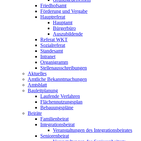
Friedhofsamt
Förderung und Vergabe
Hauptreferat
Hauptamt
Bürgerbüro
Auszubildende
Referat WKT
Sozialreferat
Standesamt
Intranet
Organigramm
Stellenausschreibungen
Aktuelles
Amtliche Bekanntmachungen
Amtsblatt
Bauleitplanung
Laufende Verfahren
Flächennutzungsplan
Bebauungspläne
Beiräte
Familienbeirat
Integrationsbeirat
Veranstaltungen des Integrationsbeirates
Seniorenbeirat