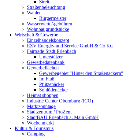
Streit
Straßenbeleuchtung
Wahlen
Bürgermeister
Wasserwerte/-gebühren
Wohnbaugrundstücke
Wirtschaft & Gewerbe
Einzelhandelskonzept
EZV Energie- und Service GmbH & Co KG
Fairtrade-Stadt Erlenbach
Unterstützer
Gewerbedatenbank
Gewerbeflächen
Gewerbegebiet "Hinter den Straßenäckern"
Im Fluß
Pfützenäcker
Sohlödenäcker
Heimat shoppen
Industrie Center Obernburg (ICO)
Marktsonntage
Stadtzentrum / ProZent
StadtBAU Erlenbach a. Main GmbH
Wochenmarkt
Kultur & Tourismus
Camping