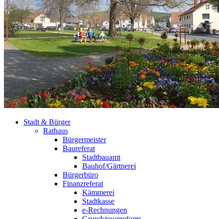
Stadt & Bürger
Rathaus
Bürgermeister
Baureferat
Stadtbauamt
Bauhof/Gärtnerei
Bürgerbüro
Finanzreferat
Kämmerei
Stadtkasse
e-Rechnungen
Grundsteuerreform