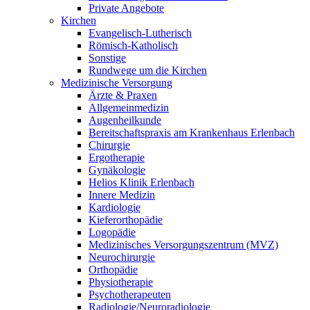
Private Angebote
Kirchen
Evangelisch-Lutherisch
Römisch-Katholisch
Sonstige
Rundwege um die Kirchen
Medizinische Versorgung
Ärzte & Praxen
Allgemeinmedizin
Augenheilkunde
Bereitschaftspraxis am Krankenhaus Erlenbach
Chirurgie
Ergotherapie
Gynäkologie
Helios Klinik Erlenbach
Innere Medizin
Kardiologie
Kieferorthopädie
Logopädie
Medizinisches Versorgungszentrum (MVZ)
Neurochirurgie
Orthopädie
Physiotherapie
Psychotherapeuten
Radiologie/Neuroradiologie