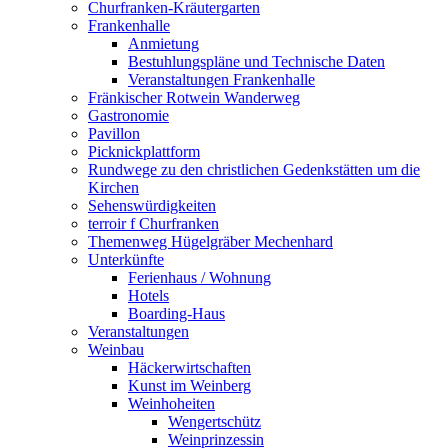
Churfranken-Kräutergarten
Frankenhalle
Anmietung
Bestuhlungspläne und Technische Daten
Veranstaltungen Frankenhalle
Fränkischer Rotwein Wanderweg
Gastronomie
Pavillon
Picknickplattform
Rundwege zu den christlichen Gedenkstätten um die
Kirchen
Sehenswürdigkeiten
terroir f Churfranken
Themenweg Hügelgräber Mechenhard
Unterkünfte
Ferienhaus / Wohnung
Hotels
Boarding-Haus
Veranstaltungen
Weinbau
Häckerwirtschaften
Kunst im Weinberg
Weinhoheiten
Wengertschütz
Weinprinzessin