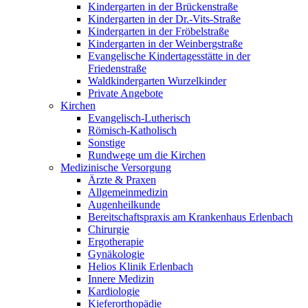
Kindergarten in der Brückenstraße
Kindergarten in der Dr.-Vits-Straße
Kindergarten in der Fröbelstraße
Kindergarten in der Weinbergstraße
Evangelische Kindertagesstätte in der
Friedenstraße
Waldkindergarten Wurzelkinder
Private Angebote
Kirchen
Evangelisch-Lutherisch
Römisch-Katholisch
Sonstige
Rundwege um die Kirchen
Medizinische Versorgung
Ärzte & Praxen
Allgemeinmedizin
Augenheilkunde
Bereitschaftspraxis am Krankenhaus Erlenbach
Chirurgie
Ergotherapie
Gynäkologie
Helios Klinik Erlenbach
Innere Medizin
Kardiologie
Kieferorthopädie