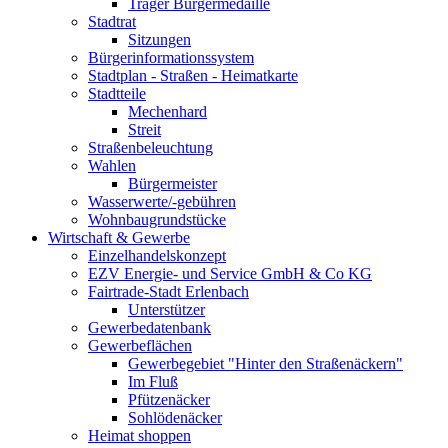
Träger Bürgermedaille
Stadtrat
Sitzungen
Bürgerinformationssystem
Stadtplan - Straßen - Heimatkarte
Stadtteile
Mechenhard
Streit
Straßenbeleuchtung
Wahlen
Bürgermeister
Wasserwerte/-gebühren
Wohnbaugrundstücke
Wirtschaft & Gewerbe
Einzelhandelskonzept
EZV Energie- und Service GmbH & Co KG
Fairtrade-Stadt Erlenbach
Unterstützer
Gewerbedatenbank
Gewerbeflächen
Gewerbegebiet "Hinter den Straßenäckern"
Im Fluß
Pfützenäcker
Sohlödenäcker
Heimat shoppen