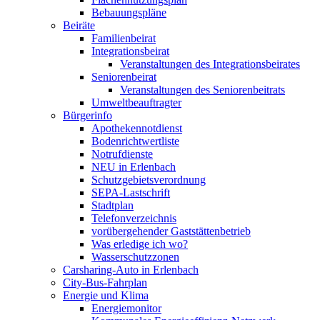
Bebauungspläne
Beiräte
Familienbeirat
Integrationsbeirat
Veranstaltungen des Integrationsbeirates
Seniorenbeirat
Veranstaltungen des Seniorenbeitrats
Umweltbeauftragter
Bürgerinfo
Apothekennotdienst
Bodenrichtwertliste
Notrufdienste
NEU in Erlenbach
Schutzgebietsverordnung
SEPA-Lastschrift
Stadtplan
Telefonverzeichnis
vorübergehender Gaststättenbetrieb
Was erledige ich wo?
Wasserschutzzonen
Carsharing-Auto in Erlenbach
City-Bus-Fahrplan
Energie und Klima
Energiemonitor