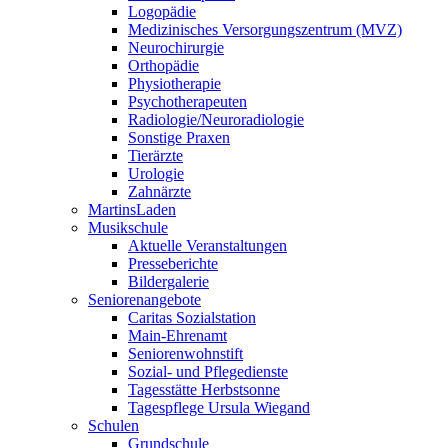
Logopädie
Medizinisches Versorgungszentrum (MVZ)
Neurochirurgie
Orthopädie
Physiotherapie
Psychotherapeuten
Radiologie/Neuroradiologie
Sonstige Praxen
Tierärzte
Urologie
Zahnärzte
MartinsLaden
Musikschule
Aktuelle Veranstaltungen
Presseberichte
Bildergalerie
Seniorenangebote
Caritas Sozialstation
Main-Ehrenamt
Seniorenwohnstift
Sozial- und Pflegedienste
Tagesstätte Herbstsonne
Tagespflege Ursula Wiegand
Schulen
Grundschule