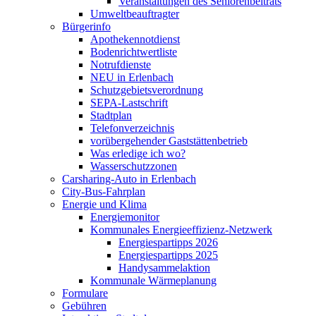
Veranstaltungen des Seniorenbeitrats
Umweltbeauftragter
Bürgerinfo
Apothekennotdienst
Bodenrichtwertliste
Notrufdienste
NEU in Erlenbach
Schutzgebietsverordnung
SEPA-Lastschrift
Stadtplan
Telefonverzeichnis
vorübergehender Gaststättenbetrieb
Was erledige ich wo?
Wasserschutzzonen
Carsharing-Auto in Erlenbach
City-Bus-Fahrplan
Energie und Klima
Energiemonitor
Kommunales Energieeffizienz-Netzwerk
Energiespartipps 2026
Energiespartipps 2025
Handysammelaktion
Kommunale Wärmeplanung
Formulare
Gebühren