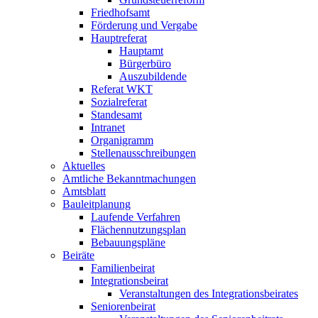
Friedhofsamt
Förderung und Vergabe
Hauptreferat
Hauptamt
Bürgerbüro
Auszubildende
Referat WKT
Sozialreferat
Standesamt
Intranet
Organigramm
Stellenausschreibungen
Aktuelles
Amtliche Bekanntmachungen
Amtsblatt
Bauleitplanung
Laufende Verfahren
Flächennutzungsplan
Bebauungspläne
Beiräte
Familienbeirat
Integrationsbeirat
Veranstaltungen des Integrationsbeirates
Seniorenbeirat