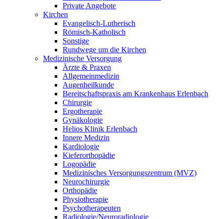
Private Angebote
Kirchen
Evangelisch-Lutherisch
Römisch-Katholisch
Sonstige
Rundwege um die Kirchen
Medizinische Versorgung
Ärzte & Praxen
Allgemeinmedizin
Augenheilkunde
Bereitschaftspraxis am Krankenhaus Erlenbach
Chirurgie
Ergotherapie
Gynäkologie
Helios Klinik Erlenbach
Innere Medizin
Kardiologie
Kieferorthopädie
Logopädie
Medizinisches Versorgungszentrum (MVZ)
Neurochirurgie
Orthopädie
Physiotherapie
Psychotherapeuten
Radiologie/Neuroradiologie