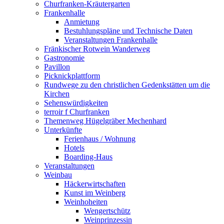
Churfranken-Kräutergarten
Frankenhalle
Anmietung
Bestuhlungspläne und Technische Daten
Veranstaltungen Frankenhalle
Fränkischer Rotwein Wanderweg
Gastronomie
Pavillon
Picknickplattform
Rundwege zu den christlichen Gedenkstätten um die
Kirchen
Sehenswürdigkeiten
terroir f Churfranken
Themenweg Hügelgräber Mechenhard
Unterkünfte
Ferienhaus / Wohnung
Hotels
Boarding-Haus
Veranstaltungen
Weinbau
Häckerwirtschaften
Kunst im Weinberg
Weinhoheiten
Wengertschütz
Weinprinzessin