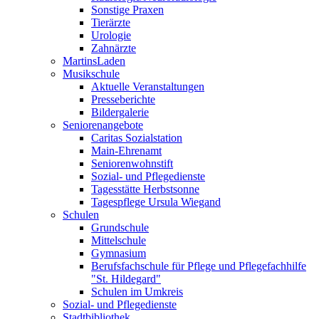
Sonstige Praxen
Tierärzte
Urologie
Zahnärzte
MartinsLaden
Musikschule
Aktuelle Veranstaltungen
Presseberichte
Bildergalerie
Seniorenangebote
Caritas Sozialstation
Main-Ehrenamt
Seniorenwohnstift
Sozial- und Pflegedienste
Tagesstätte Herbstsonne
Tagespflege Ursula Wiegand
Schulen
Grundschule
Mittelschule
Gymnasium
Berufsfachschule für Pflege und Pflegefachhilfe
"St. Hildegard"
Schulen im Umkreis
Sozial- und Pflegedienste
Stadtbibliothek