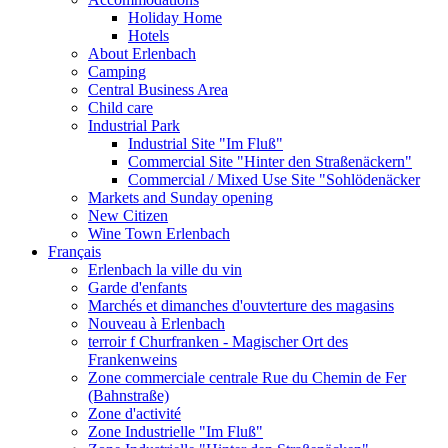
Holiday Home
Hotels
About Erlenbach
Camping
Central Business Area
Child care
Industrial Park
Industrial Site "Im Fluß"
Commercial Site "Hinter den Straßenäckern"
Commercial / Mixed Use Site "Sohlödenäcker
Markets and Sunday opening
New Citizen
Wine Town Erlenbach
Français
Erlenbach la ville du vin
Garde d'enfants
Marchés et dimanches d'ouvterture des magasins
Nouveau à Erlenbach
terroir f Churfranken - Magischer Ort des
Frankenweins
Zone commerciale centrale Rue du Chemin de Fer
(Bahnstraße)
Zone d'activité
Zone Industrielle "Im Fluß"