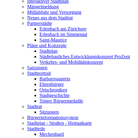
Interaktiver Stadtplan
Mängelmeldung
Müllabfuhr und Versorgung
Neues aus dem Stadtrat
Partnerstädte
Erlenbach am Zürichsee
Erlenbach im Simmental
Saint-Maurice
Pläne und Konzepte
Stadtplan
Städtebauliches Entwicklungskonzept ProZent
Verkehrs- und Mobilitätskonzept
Satzungen
Stadtportrait
Barbarossapreis
Ehrenbürger
Ortschroniken
Stadtgeschichte
Träger Bürgermedaille
Stadtrat
Sitzungen
Bürgerinformationssystem
Stadtplan - Straßen - Heimatkarte
Stadtteile
Mechenhard