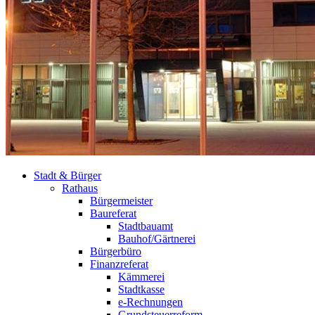
Stadt & Bürger
Rathaus
Bürgermeister
Baureferat
Stadtbauamt
Bauhof/Gärtnerei
Bürgerbüro
Finanzreferat
Kämmerei
Stadtkasse
e-Rechnungen
Grundsteuerreform