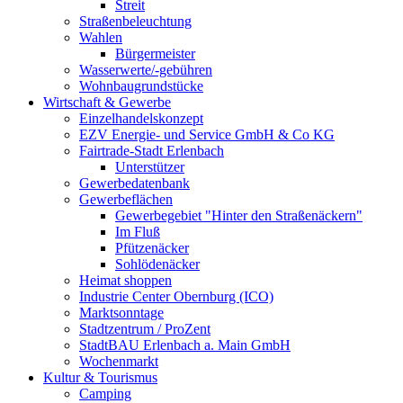
Streit
Straßenbeleuchtung
Wahlen
Bürgermeister
Wasserwerte/-gebühren
Wohnbaugrundstücke
Wirtschaft & Gewerbe
Einzelhandelskonzept
EZV Energie- und Service GmbH & Co KG
Fairtrade-Stadt Erlenbach
Unterstützer
Gewerbedatenbank
Gewerbeflächen
Gewerbegebiet "Hinter den Straßenäckern"
Im Fluß
Pfützenäcker
Sohlödenäcker
Heimat shoppen
Industrie Center Obernburg (ICO)
Marktsonntage
Stadtzentrum / ProZent
StadtBAU Erlenbach a. Main GmbH
Wochenmarkt
Kultur & Tourismus
Camping