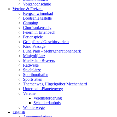
Volkshochschule
Vereine & Freizeit
Bergschwimmbad
Bootsanlegestelle
Camping
Churfrankensteig
Feiern in Erlenbach
Ferienspiele
Grillplätze / Geschirrverleih
Kino Passage
Luna Park - Mehrgenerationenpark
Minigolfplatz
Musikclub Beavers
Radwege
Spielplätze
Sportboothafen
Sportstätten
Themenweg Hügelgräber Mechenhard
Untermain-Planetenweg
Vereine
Vereinsförderung
Schankerlaubnis
Wanderwege
English
Accommodations