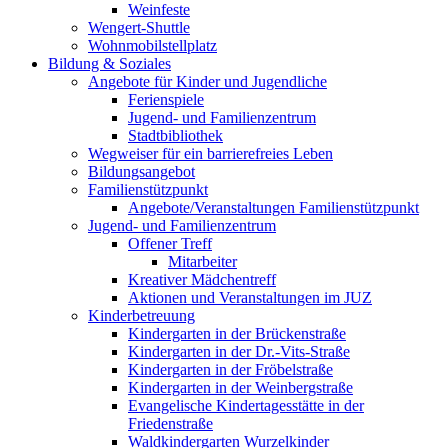
Weinfeste
Wengert-Shuttle
Wohnmobilstellplatz
Bildung & Soziales
Angebote für Kinder und Jugendliche
Ferienspiele
Jugend- und Familienzentrum
Stadtbibliothek
Wegweiser für ein barrierefreies Leben
Bildungsangebot
Familienstützpunkt
Angebote/Veranstaltungen Familienstützpunkt
Jugend- und Familienzentrum
Offener Treff
Mitarbeiter
Kreativer Mädchentreff
Aktionen und Veranstaltungen im JUZ
Kinderbetreuung
Kindergarten in der Brückenstraße
Kindergarten in der Dr.-Vits-Straße
Kindergarten in der Fröbelstraße
Kindergarten in der Weinbergstraße
Evangelische Kindertagesstätte in der
Friedenstraße
Waldkindergarten Wurzelkinder