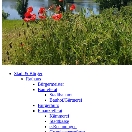
Stadt & Bürger
Rathaus
Bürgermeister
Baureferat
Stadtbauamt
Bauhof/Gärtnerei
Bürgerbüro
Finanzreferat
Kämmerei
Stadtkasse
e-Rechnungen
Grundsteuerreform