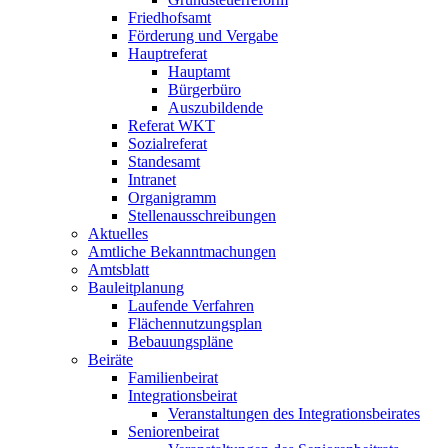
Friedhofsamt
Förderung und Vergabe
Hauptreferat
Hauptamt
Bürgerbüro
Auszubildende
Referat WKT
Sozialreferat
Standesamt
Intranet
Organigramm
Stellenausschreibungen
Aktuelles
Amtliche Bekanntmachungen
Amtsblatt
Bauleitplanung
Laufende Verfahren
Flächennutzungsplan
Bebauungspläne
Beiräte
Familienbeirat
Integrationsbeirat
Veranstaltungen des Integrationsbeirates
Seniorenbeirat