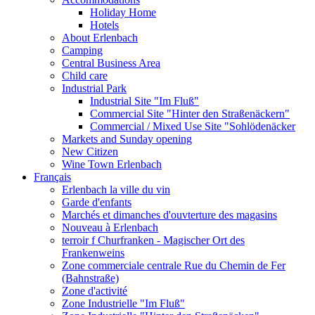
Holiday Home
Hotels
About Erlenbach
Camping
Central Business Area
Child care
Industrial Park
Industrial Site "Im Fluß"
Commercial Site "Hinter den Straßenäckern"
Commercial / Mixed Use Site "Sohlödenäcker
Markets and Sunday opening
New Citizen
Wine Town Erlenbach
Français
Erlenbach la ville du vin
Garde d'enfants
Marchés et dimanches d'ouvterture des magasins
Nouveau à Erlenbach
terroir f Churfranken - Magischer Ort des
Frankenweins
Zone commerciale centrale Rue du Chemin de Fer
(Bahnstraße)
Zone d'activité
Zone Industrielle "Im Fluß"