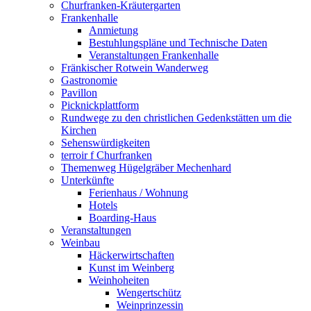
Churfranken-Kräutergarten
Frankenhalle
Anmietung
Bestuhlungspläne und Technische Daten
Veranstaltungen Frankenhalle
Fränkischer Rotwein Wanderweg
Gastronomie
Pavillon
Picknickplattform
Rundwege zu den christlichen Gedenkstätten um die
Kirchen
Sehenswürdigkeiten
terroir f Churfranken
Themenweg Hügelgräber Mechenhard
Unterkünfte
Ferienhaus / Wohnung
Hotels
Boarding-Haus
Veranstaltungen
Weinbau
Häckerwirtschaften
Kunst im Weinberg
Weinhoheiten
Wengertschütz
Weinprinzessin