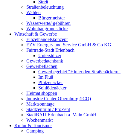
Streit
Straßenbeleuchtung
Wahlen
Bürgermeister
Wasserwerte/-gebühren
Wohnbaugrundstücke
Wirtschaft & Gewerbe
Einzelhandelskonzept
EZV Energie- und Service GmbH & Co KG
Fairtrade-Stadt Erlenbach
Unterstützer
Gewerbedatenbank
Gewerbeflächen
Gewerbegebiet "Hinter den Straßenäckern"
Im Fluß
Pfützenäcker
Sohlödenäcker
Heimat shoppen
Industrie Center Obernburg (ICO)
Marktsonntage
Stadtzentrum / ProZent
StadtBAU Erlenbach a. Main GmbH
Wochenmarkt
Kultur & Tourismus
Camping