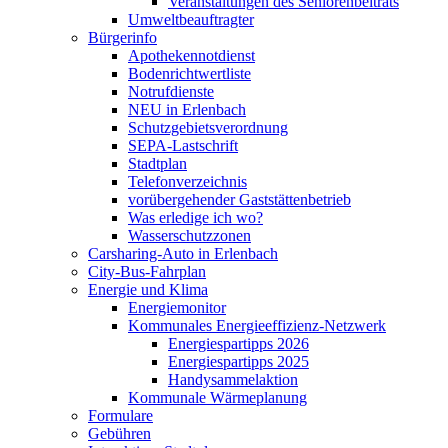
Veranstaltungen des Seniorenbeitrats
Umweltbeauftragter
Bürgerinfo
Apothekennotdienst
Bodenrichtwertliste
Notrufdienste
NEU in Erlenbach
Schutzgebietsverordnung
SEPA-Lastschrift
Stadtplan
Telefonverzeichnis
vorübergehender Gaststättenbetrieb
Was erledige ich wo?
Wasserschutzzonen
Carsharing-Auto in Erlenbach
City-Bus-Fahrplan
Energie und Klima
Energiemonitor
Kommunales Energieeffizienz-Netzwerk
Energiespartipps 2026
Energiespartipps 2025
Handysammelaktion
Kommunale Wärmeplanung
Formulare
Gebühren