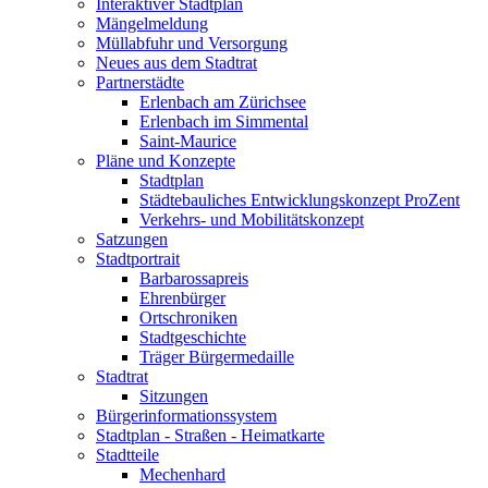
Interaktiver Stadtplan
Mängelmeldung
Müllabfuhr und Versorgung
Neues aus dem Stadtrat
Partnerstädte
Erlenbach am Zürichsee
Erlenbach im Simmental
Saint-Maurice
Pläne und Konzepte
Stadtplan
Städtebauliches Entwicklungskonzept ProZent
Verkehrs- und Mobilitätskonzept
Satzungen
Stadtportrait
Barbarossapreis
Ehrenbürger
Ortschroniken
Stadtgeschichte
Träger Bürgermedaille
Stadtrat
Sitzungen
Bürgerinformationssystem
Stadtplan - Straßen - Heimatkarte
Stadtteile
Mechenhard