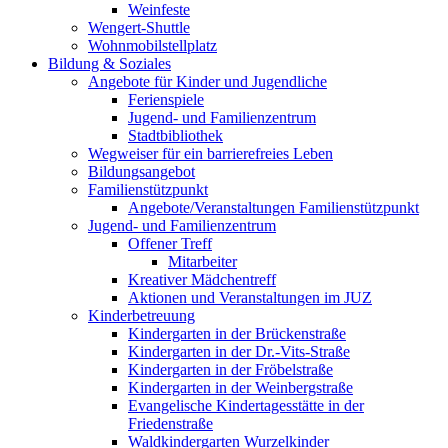
Weinfeste
Wengert-Shuttle
Wohnmobilstellplatz
Bildung & Soziales
Angebote für Kinder und Jugendliche
Ferienspiele
Jugend- und Familienzentrum
Stadtbibliothek
Wegweiser für ein barrierefreies Leben
Bildungsangebot
Familienstützpunkt
Angebote/Veranstaltungen Familienstützpunkt
Jugend- und Familienzentrum
Offener Treff
Mitarbeiter
Kreativer Mädchentreff
Aktionen und Veranstaltungen im JUZ
Kinderbetreuung
Kindergarten in der Brückenstraße
Kindergarten in der Dr.-Vits-Straße
Kindergarten in der Fröbelstraße
Kindergarten in der Weinbergstraße
Evangelische Kindertagesstätte in der
Friedenstraße
Waldkindergarten Wurzelkinder