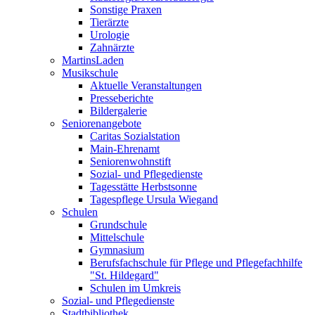
Sonstige Praxen
Tierärzte
Urologie
Zahnärzte
MartinsLaden
Musikschule
Aktuelle Veranstaltungen
Presseberichte
Bildergalerie
Seniorenangebote
Caritas Sozialstation
Main-Ehrenamt
Seniorenwohnstift
Sozial- und Pflegedienste
Tagesstätte Herbstsonne
Tagespflege Ursula Wiegand
Schulen
Grundschule
Mittelschule
Gymnasium
Berufsfachschule für Pflege und Pflegefachhilfe
"St. Hildegard"
Schulen im Umkreis
Sozial- und Pflegedienste
Stadtbibliothek