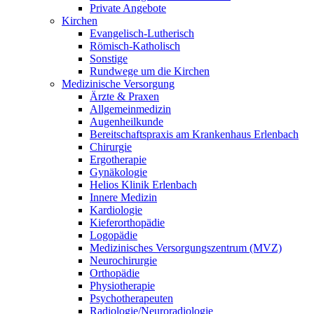
Private Angebote
Kirchen
Evangelisch-Lutherisch
Römisch-Katholisch
Sonstige
Rundwege um die Kirchen
Medizinische Versorgung
Ärzte & Praxen
Allgemeinmedizin
Augenheilkunde
Bereitschaftspraxis am Krankenhaus Erlenbach
Chirurgie
Ergotherapie
Gynäkologie
Helios Klinik Erlenbach
Innere Medizin
Kardiologie
Kieferorthopädie
Logopädie
Medizinisches Versorgungszentrum (MVZ)
Neurochirurgie
Orthopädie
Physiotherapie
Psychotherapeuten
Radiologie/Neuroradiologie