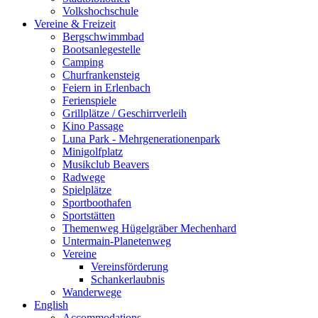
Volkshochschule
Vereine & Freizeit
Bergschwimmbad
Bootsanlegestelle
Camping
Churfrankensteig
Feiern in Erlenbach
Ferienspiele
Grillplätze / Geschirrverleih
Kino Passage
Luna Park - Mehrgenerationenpark
Minigolfplatz
Musikclub Beavers
Radwege
Spielplätze
Sportboothafen
Sportstätten
Themenweg Hügelgräber Mechenhard
Untermain-Planetenweg
Vereine
Vereinsförderung
Schankerlaubnis
Wanderwege
English
Accommodations