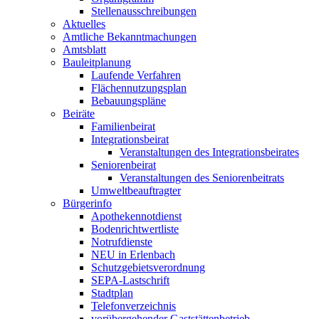
Stellenausschreibungen
Aktuelles
Amtliche Bekanntmachungen
Amtsblatt
Bauleitplanung
Laufende Verfahren
Flächennutzungsplan
Bebauungspläne
Beiräte
Familienbeirat
Integrationsbeirat
Veranstaltungen des Integrationsbeirates
Seniorenbeirat
Veranstaltungen des Seniorenbeitrats
Umweltbeauftragter
Bürgerinfo
Apothekennotdienst
Bodenrichtwertliste
Notrufdienste
NEU in Erlenbach
Schutzgebietsverordnung
SEPA-Lastschrift
Stadtplan
Telefonverzeichnis
vorübergehender Gaststättenbetrieb