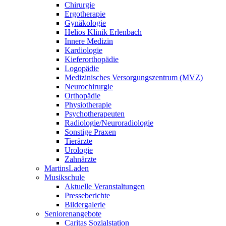
Chirurgie
Ergotherapie
Gynäkologie
Helios Klinik Erlenbach
Innere Medizin
Kardiologie
Kieferorthopädie
Logopädie
Medizinisches Versorgungszentrum (MVZ)
Neurochirurgie
Orthopädie
Physiotherapie
Psychotherapeuten
Radiologie/Neuroradiologie
Sonstige Praxen
Tierärzte
Urologie
Zahnärzte
MartinsLaden
Musikschule
Aktuelle Veranstaltungen
Presseberichte
Bildergalerie
Seniorenangebote
Caritas Sozialstation