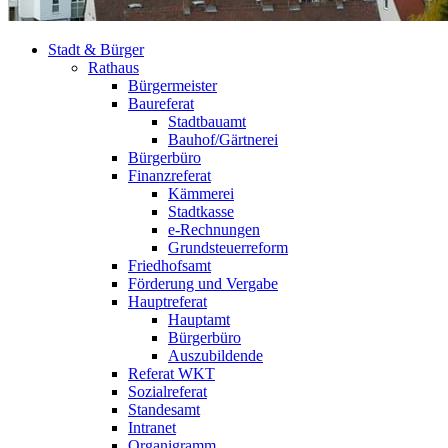
Stadt & Bürger
Rathaus
Bürgermeister
Baureferat
Stadtbauamt
Bauhof/Gärtnerei
Bürgerbüro
Finanzreferat
Kämmerei
Stadtkasse
e-Rechnungen
Grundsteuerreform
Friedhofsamt
Förderung und Vergabe
Hauptreferat
Hauptamt
Bürgerbüro
Auszubildende
Referat WKT
Sozialreferat
Standesamt
Intranet
Organigramm