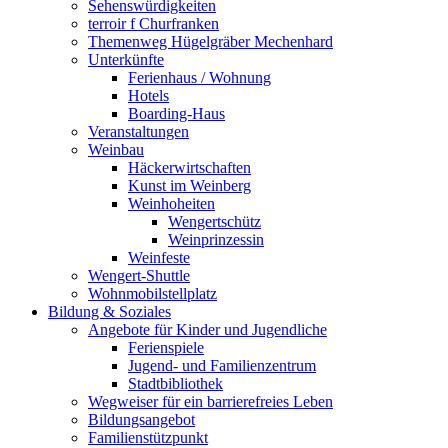
Sehenswürdigkeiten
terroir f Churfranken
Themenweg Hügelgräber Mechenhard
Unterkünfte
Ferienhaus / Wohnung
Hotels
Boarding-Haus
Veranstaltungen
Weinbau
Häckerwirtschaften
Kunst im Weinberg
Weinhoheiten
Wengertschütz
Weinprinzessin
Weinfeste
Wengert-Shuttle
Wohnmobilstellplatz
Bildung & Soziales
Angebote für Kinder und Jugendliche
Ferienspiele
Jugend- und Familienzentrum
Stadtbibliothek
Wegweiser für ein barrierefreies Leben
Bildungsangebot
Familienstützpunkt