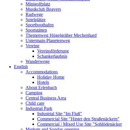
Minigolfplatz
Musikclub Beavers
Radwege
Spielplätze
Sportboothafen
Sportstätten
Themenweg Hügelgräber Mechenhard
Untermain-Planetenweg
Vereine
Vereinsförderung
Schankerlaubnis
Wanderwege
English
Accommodations
Holiday Home
Hotels
About Erlenbach
Camping
Central Business Area
Child care
Industrial Park
Industrial Site "Im Fluß"
Commercial Site "Hinter den Straßenäckern"
Commercial / Mixed Use Site "Sohlödenäcker
Markets and Sunday opening