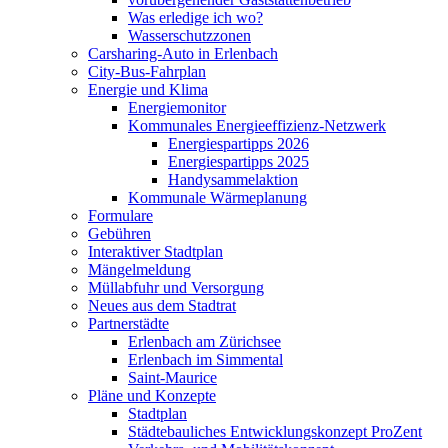
Was erledige ich wo?
Wasserschutzzonen
Carsharing-Auto in Erlenbach
City-Bus-Fahrplan
Energie und Klima
Energiemonitor
Kommunales Energieeffizienz-Netzwerk
Energiespartipps 2026
Energiespartipps 2025
Handysammelaktion
Kommunale Wärmeplanung
Formulare
Gebühren
Interaktiver Stadtplan
Mängelmeldung
Müllabfuhr und Versorgung
Neues aus dem Stadtrat
Partnerstädte
Erlenbach am Zürichsee
Erlenbach im Simmental
Saint-Maurice
Pläne und Konzepte
Stadtplan
Städtebauliches Entwicklungskonzept ProZent