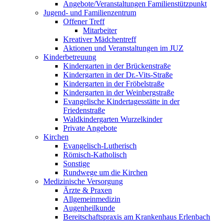
Angebote/Veranstaltungen Familienstützpunkt
Jugend- und Familienzentrum
Offener Treff
Mitarbeiter
Kreativer Mädchentreff
Aktionen und Veranstaltungen im JUZ
Kinderbetreuung
Kindergarten in der Brückenstraße
Kindergarten in der Dr.-Vits-Straße
Kindergarten in der Fröbelstraße
Kindergarten in der Weinbergstraße
Evangelische Kindertagesstätte in der
Friedenstraße
Waldkindergarten Wurzelkinder
Private Angebote
Kirchen
Evangelisch-Lutherisch
Römisch-Katholisch
Sonstige
Rundwege um die Kirchen
Medizinische Versorgung
Ärzte & Praxen
Allgemeinmedizin
Augenheilkunde
Bereitschaftspraxis am Krankenhaus Erlenbach