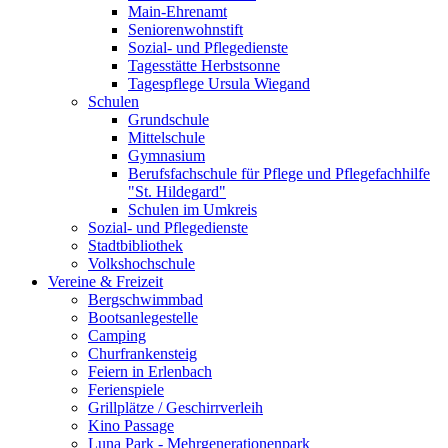
Main-Ehrenamt
Seniorenwohnstift
Sozial- und Pflegedienste
Tagesstätte Herbstsonne
Tagespflege Ursula Wiegand
Schulen
Grundschule
Mittelschule
Gymnasium
Berufsfachschule für Pflege und Pflegefachhilfe
"St. Hildegard"
Schulen im Umkreis
Sozial- und Pflegedienste
Stadtbibliothek
Volkshochschule
Vereine & Freizeit
Bergschwimmbad
Bootsanlegestelle
Camping
Churfrankensteig
Feiern in Erlenbach
Ferienspiele
Grillplätze / Geschirrverleih
Kino Passage
Luna Park - Mehrgenerationenpark