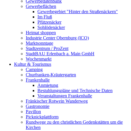
Gewerbedatenbank
Gewerbeflächen
Gewerbegebiet "Hinter den Straßenäckern"
Im Fluß
Pfützenäcker
Sohlödenäcker
Heimat shoppen
Industrie Center Obernburg (ICO)
Marktsonntage
Stadtzentrum / ProZent
StadtBAU Erlenbach a. Main GmbH
Wochenmarkt
Kultur & Tourismus
Camping
Churfranken-Kräutergarten
Frankenhalle
Anmietung
Bestuhlungspläne und Technische Daten
Veranstaltungen Frankenhalle
Fränkischer Rotwein Wanderweg
Gastronomie
Pavillon
Picknickplattform
Rundwege zu den christlichen Gedenkstätten um die
Kirchen