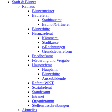
Stadt & Bürger
Rathaus
Bürgermeister
Baureferat
Stadtbauamt
Bauhof/Gärtnerei
Bürgerbüro
Finanzreferat
Kämmerei
Stadtkasse
e-Rechnungen
Grundsteuerreform
Friedhofsamt
Förderung und Vergabe
Hauptreferat
Hauptamt
Bürgerbüro
Auszubildende
Referat WKT
Sozialreferat
Standesamt
Intranet
Organigramm
Stellenausschreibungen
Aktuelles