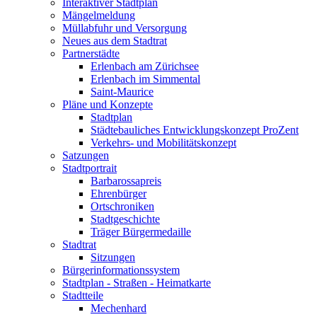
Interaktiver Stadtplan
Mängelmeldung
Müllabfuhr und Versorgung
Neues aus dem Stadtrat
Partnerstädte
Erlenbach am Zürichsee
Erlenbach im Simmental
Saint-Maurice
Pläne und Konzepte
Stadtplan
Städtebauliches Entwicklungskonzept ProZent
Verkehrs- und Mobilitätskonzept
Satzungen
Stadtportrait
Barbarossapreis
Ehrenbürger
Ortschroniken
Stadtgeschichte
Träger Bürgermedaille
Stadtrat
Sitzungen
Bürgerinformationssystem
Stadtplan - Straßen - Heimatkarte
Stadtteile
Mechenhard