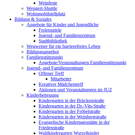
Weinfeste
Wengert-Shuttle
Wohnmobilstellplatz
Bildung & Soziales
Angebote für Kinder und Jugendliche
Ferienspiele
Jugend- und Familienzentrum
Stadtbibliothek
Wegweiser für ein barrierefreies Leben
Bildungsangebot
Familienstützpunkt
Angebote/Veranstaltungen Familienstützpunkt
Jugend- und Familienzentrum
Offener Treff
Mitarbeiter
Kreativer Mädchentreff
Aktionen und Veranstaltungen im JUZ
Kinderbetreuung
Kindergarten in der Brückenstraße
Kindergarten in der Dr.-Vits-Straße
Kindergarten in der Fröbelstraße
Kindergarten in der Weinbergstraße
Evangelische Kindertagesstätte in der
Friedenstraße
Waldkindergarten Wurzelkinder