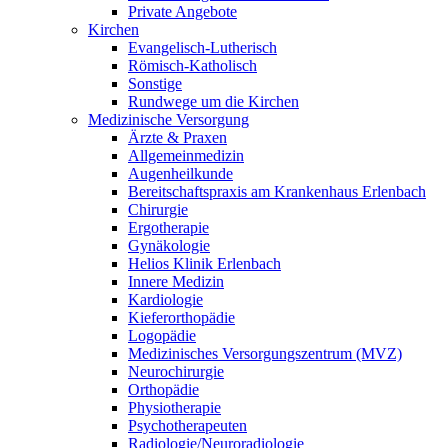
Private Angebote
Kirchen
Evangelisch-Lutherisch
Römisch-Katholisch
Sonstige
Rundwege um die Kirchen
Medizinische Versorgung
Ärzte & Praxen
Allgemeinmedizin
Augenheilkunde
Bereitschaftspraxis am Krankenhaus Erlenbach
Chirurgie
Ergotherapie
Gynäkologie
Helios Klinik Erlenbach
Innere Medizin
Kardiologie
Kieferorthopädie
Logopädie
Medizinisches Versorgungszentrum (MVZ)
Neurochirurgie
Orthopädie
Physiotherapie
Psychotherapeuten
Radiologie/Neuroradiologie