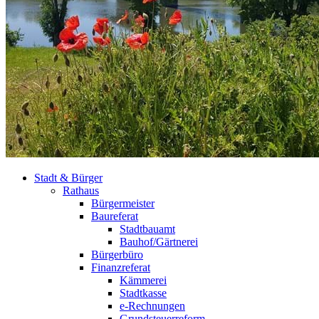
Stadt & Bürger
Rathaus
Bürgermeister
Baureferat
Stadtbauamt
Bauhof/Gärtnerei
Bürgerbüro
Finanzreferat
Kämmerei
Stadtkasse
e-Rechnungen
Grundsteuerreform