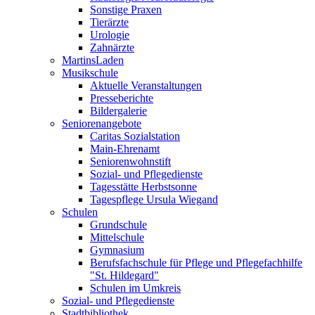
Sonstige Praxen
Tierärzte
Urologie
Zahnärzte
MartinsLaden
Musikschule
Aktuelle Veranstaltungen
Presseberichte
Bildergalerie
Seniorenangebote
Caritas Sozialstation
Main-Ehrenamt
Seniorenwohnstift
Sozial- und Pflegedienste
Tagesstätte Herbstsonne
Tagespflege Ursula Wiegand
Schulen
Grundschule
Mittelschule
Gymnasium
Berufsfachschule für Pflege und Pflegefachhilfe
"St. Hildegard"
Schulen im Umkreis
Sozial- und Pflegedienste
Stadtbibliothek