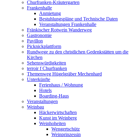
Churfranken-Kräutergarten
Frankenhalle
Anmietung
Bestuhlungspläne und Technische Daten
Veranstaltungen Frankenhalle
Fränkischer Rotwein Wanderweg
Gastronomie
Pavillon
Picknickplattform
Rundwege zu den christlichen Gedenkstätten um die
Kirchen
Sehenswürdigkeiten
terroir f Churfranken
Themenweg Hügelgräber Mechenhard
Unterkünfte
Ferienhaus / Wohnung
Hotels
Boarding-Haus
Veranstaltungen
Weinbau
Häckerwirtschaften
Kunst im Weinberg
Weinhoheiten
Wengertschütz
Weinprinzessin