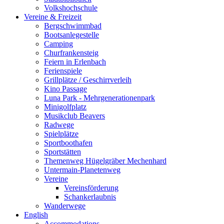
Volkshochschule
Vereine & Freizeit
Bergschwimmbad
Bootsanlegestelle
Camping
Churfrankensteig
Feiern in Erlenbach
Ferienspiele
Grillplätze / Geschirrverleih
Kino Passage
Luna Park - Mehrgenerationenpark
Minigolfplatz
Musikclub Beavers
Radwege
Spielplätze
Sportboothafen
Sportstätten
Themenweg Hügelgräber Mechenhard
Untermain-Planetenweg
Vereine
Vereinsförderung
Schankerlaubnis
Wanderwege
English
Accommodations