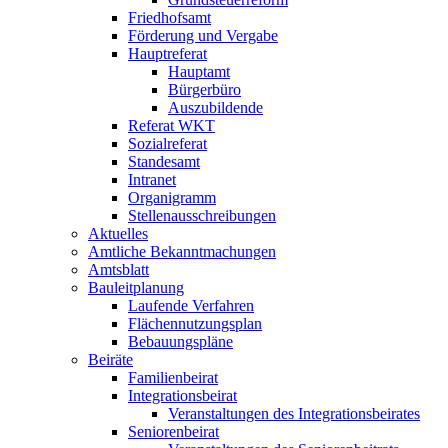
Friedhofsamt
Förderung und Vergabe
Hauptreferat
Hauptamt
Bürgerbüro
Auszubildende
Referat WKT
Sozialreferat
Standesamt
Intranet
Organigramm
Stellenausschreibungen
Aktuelles
Amtliche Bekanntmachungen
Amtsblatt
Bauleitplanung
Laufende Verfahren
Flächennutzungsplan
Bebauungspläne
Beiräte
Familienbeirat
Integrationsbeirat
Veranstaltungen des Integrationsbeirates
Seniorenbeirat