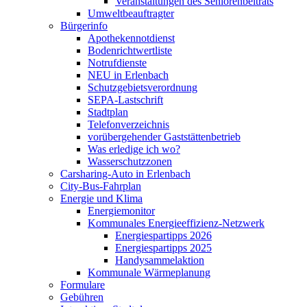
Veranstaltungen des Seniorenbeitrats
Umweltbeauftragter
Bürgerinfo
Apothekennotdienst
Bodenrichtwertliste
Notrufdienste
NEU in Erlenbach
Schutzgebietsverordnung
SEPA-Lastschrift
Stadtplan
Telefonverzeichnis
vorübergehender Gaststättenbetrieb
Was erledige ich wo?
Wasserschutzzonen
Carsharing-Auto in Erlenbach
City-Bus-Fahrplan
Energie und Klima
Energiemonitor
Kommunales Energieeffizienz-Netzwerk
Energiespartipps 2026
Energiespartipps 2025
Handysammelaktion
Kommunale Wärmeplanung
Formulare
Gebühren