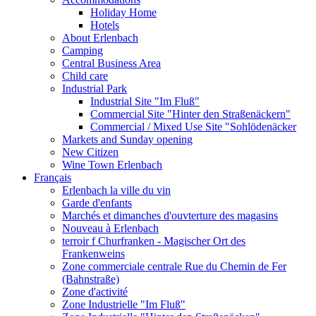
Holiday Home
Hotels
About Erlenbach
Camping
Central Business Area
Child care
Industrial Park
Industrial Site "Im Fluß"
Commercial Site "Hinter den Straßenäckern"
Commercial / Mixed Use Site "Sohlödenäcker
Markets and Sunday opening
New Citizen
Wine Town Erlenbach
Français
Erlenbach la ville du vin
Garde d'enfants
Marchés et dimanches d'ouvterture des magasins
Nouveau à Erlenbach
terroir f Churfranken - Magischer Ort des
Frankenweins
Zone commerciale centrale Rue du Chemin de Fer
(Bahnstraße)
Zone d'activité
Zone Industrielle "Im Fluß"