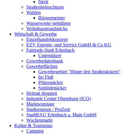
Streit
Straßenbeleuchtung
Wahlen
Bürgermeister
Wasserwerte/-gebühren
Wohnbaugrundstücke
Wirtschaft & Gewerbe
Einzelhandelskonzept
EZV Energie- und Service GmbH & Co KG
Fairtrade-Stadt Erlenbach
Unterstützer
Gewerbedatenbank
Gewerbeflächen
Gewerbegebiet "Hinter den Straßenäckern"
Im Fluß
Pfützenäcker
Sohlödenäcker
Heimat shoppen
Industrie Center Obernburg (ICO)
Marktsonntage
Stadtzentrum / ProZent
StadtBAU Erlenbach a. Main GmbH
Wochenmarkt
Kultur & Tourismus
Camping