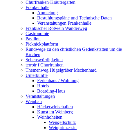
Churfranken-Kräutergarten
Frankenhalle
Anmietung
Bestuhlungspläne und Technische Daten
Veranstaltungen Frankenhalle
Fränkischer Rotwein Wanderweg
Gastronomie
Pavillon
Picknickplattform
Rundwege zu den christlichen Gedenkstätten um die
Kirchen
Sehenswürdigkeiten
terroir f Churfranken
Themenweg Hügelgräber Mechenhard
Unterkünfte
Ferienhaus / Wohnung
Hotels
Boarding-Haus
Veranstaltungen
Weinbau
Häckerwirtschaften
Kunst im Weinberg
Weinhoheiten
Wengertschütz
Weinprinzessin