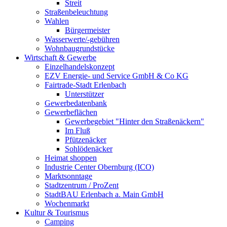
Streit
Straßenbeleuchtung
Wahlen
Bürgermeister
Wasserwerte/-gebühren
Wohnbaugrundstücke
Wirtschaft & Gewerbe
Einzelhandelskonzept
EZV Energie- und Service GmbH & Co KG
Fairtrade-Stadt Erlenbach
Unterstützer
Gewerbedatenbank
Gewerbeflächen
Gewerbegebiet "Hinter den Straßenäckern"
Im Fluß
Pfützenäcker
Sohlödenäcker
Heimat shoppen
Industrie Center Obernburg (ICO)
Marktsonntage
Stadtzentrum / ProZent
StadtBAU Erlenbach a. Main GmbH
Wochenmarkt
Kultur & Tourismus
Camping