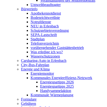
Veranstaltungen des Seniorenbeitrats
Umweltbeauftragter
Bürgerinfo
Apothekennotdienst
Bodenrichtwertliste
Notrufdienste
NEU in Erlenbach
Schutzgebietsverordnung
SEPA-Lastschrift
Stadtplan
Telefonverzeichnis
vorübergehender Gaststättenbetrieb
Was erledige ich wo?
Wasserschutzzonen
Carsharing-Auto in Erlenbach
City-Bus-Fahrplan
Energie und Klima
Energiemonitor
Kommunales Energieeffizienz-Netzwerk
Energiespartipps 2026
Energiespartipps 2025
Handysammelaktion
Kommunale Wärmeplanung
Formulare
Gebühren