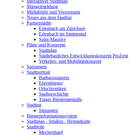
Interaktiver Stadtplan
Mängelmeldung
Müllabfuhr und Versorgung
Neues aus dem Stadtrat
Partnerstädte
Erlenbach am Zürichsee
Erlenbach im Simmental
Saint-Maurice
Pläne und Konzepte
Stadtplan
Städtebauliches Entwicklungskonzept ProZent
Verkehrs- und Mobilitätskonzept
Satzungen
Stadtportrait
Barbarossapreis
Ehrenbürger
Ortschroniken
Stadtgeschichte
Träger Bürgermedaille
Stadtrat
Sitzungen
Bürgerinformationssystem
Stadtplan - Straßen - Heimatkarte
Stadtteile
Mechenhard