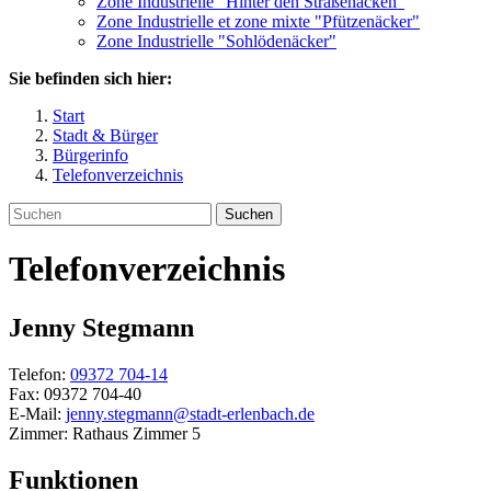
Zone Industrielle "Hinter den Straßenäcken"
Zone Industrielle et zone mixte "Pfützenäcker"
Zone Industrielle "Sohlödenäcker"
Sie befinden sich hier:
Start
Stadt & Bürger
Bürgerinfo
Telefonverzeichnis
Suchen
Telefonverzeichnis
Jenny
Stegmann
Telefon:
09372 704-14
Fax:
09372 704-40
E-Mail:
jenny.stegmann@stadt-erlenbach.de
Zimmer:
Rathaus Zimmer 5
Funktionen