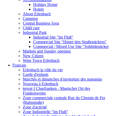
Holiday Home
Hotels
About Erlenbach
Camping
Central Business Area
Child care
Industrial Park
Industrial Site "Im Fluß"
Commercial Site "Hinter den Straßenäckern"
Commercial / Mixed Use Site "Sohlödenäcker
Markets and Sunday opening
New Citizen
Wine Town Erlenbach
Français
Erlenbach la ville du vin
Garde d'enfants
Marchés et dimanches d'ouvterture des magasins
Nouveau à Erlenbach
terroir f Churfranken - Magischer Ort des
Frankenweins
Zone commerciale centrale Rue du Chemin de Fer
(Bahnstraße)
Zone d'activité
Zone Industrielle "Im Fluß"