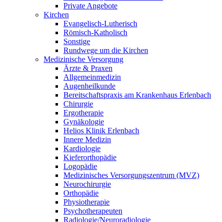
Private Angebote
Kirchen
Evangelisch-Lutherisch
Römisch-Katholisch
Sonstige
Rundwege um die Kirchen
Medizinische Versorgung
Ärzte & Praxen
Allgemeinmedizin
Augenheilkunde
Bereitschaftspraxis am Krankenhaus Erlenbach
Chirurgie
Ergotherapie
Gynäkologie
Helios Klinik Erlenbach
Innere Medizin
Kardiologie
Kieferorthopädie
Logopädie
Medizinisches Versorgungszentrum (MVZ)
Neurochirurgie
Orthopädie
Physiotherapie
Psychotherapeuten
Radiologie/Neuroradiologie