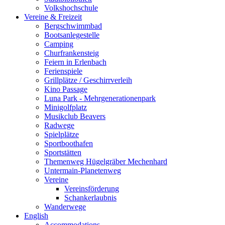
Volkshochschule
Vereine & Freizeit
Bergschwimmbad
Bootsanlegestelle
Camping
Churfrankensteig
Feiern in Erlenbach
Ferienspiele
Grillplätze / Geschirrverleih
Kino Passage
Luna Park - Mehrgenerationenpark
Minigolfplatz
Musikclub Beavers
Radwege
Spielplätze
Sportboothafen
Sportstätten
Themenweg Hügelgräber Mechenhard
Untermain-Planetenweg
Vereine
Vereinsförderung
Schankerlaubnis
Wanderwege
English
Accommodations