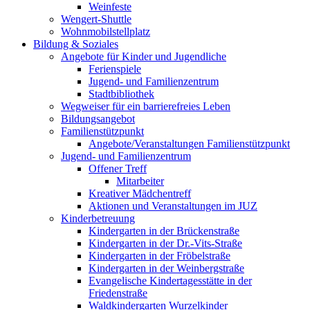
Weinfeste
Wengert-Shuttle
Wohnmobilstellplatz
Bildung & Soziales
Angebote für Kinder und Jugendliche
Ferienspiele
Jugend- und Familienzentrum
Stadtbibliothek
Wegweiser für ein barrierefreies Leben
Bildungsangebot
Familienstützpunkt
Angebote/Veranstaltungen Familienstützpunkt
Jugend- und Familienzentrum
Offener Treff
Mitarbeiter
Kreativer Mädchentreff
Aktionen und Veranstaltungen im JUZ
Kinderbetreuung
Kindergarten in der Brückenstraße
Kindergarten in der Dr.-Vits-Straße
Kindergarten in der Fröbelstraße
Kindergarten in der Weinbergstraße
Evangelische Kindertagesstätte in der
Friedenstraße
Waldkindergarten Wurzelkinder