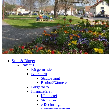
Stadt & Bürger
Rathaus
Bürgermeister
Baureferat
Stadtbauamt
Bauhof/Gärtnerei
Bürgerbüro
Finanzreferat
Kämmerei
Stadtkasse
e-Rechnungen
Grundsteuerreform