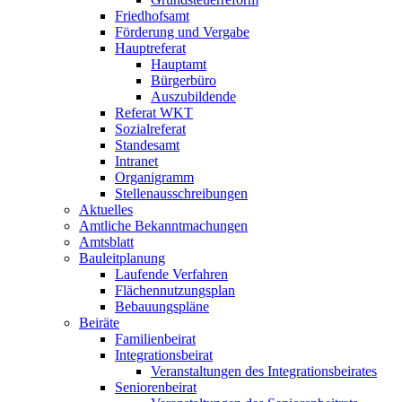
Friedhofsamt
Förderung und Vergabe
Hauptreferat
Hauptamt
Bürgerbüro
Auszubildende
Referat WKT
Sozialreferat
Standesamt
Intranet
Organigramm
Stellenausschreibungen
Aktuelles
Amtliche Bekanntmachungen
Amtsblatt
Bauleitplanung
Laufende Verfahren
Flächennutzungsplan
Bebauungspläne
Beiräte
Familienbeirat
Integrationsbeirat
Veranstaltungen des Integrationsbeirates
Seniorenbeirat