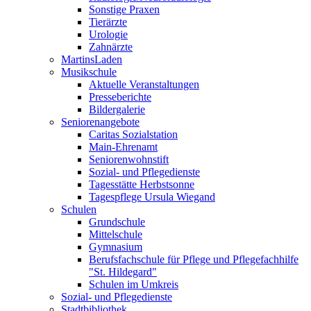
Sonstige Praxen
Tierärzte
Urologie
Zahnärzte
MartinsLaden
Musikschule
Aktuelle Veranstaltungen
Presseberichte
Bildergalerie
Seniorenangebote
Caritas Sozialstation
Main-Ehrenamt
Seniorenwohnstift
Sozial- und Pflegedienste
Tagesstätte Herbstsonne
Tagespflege Ursula Wiegand
Schulen
Grundschule
Mittelschule
Gymnasium
Berufsfachschule für Pflege und Pflegefachhilfe
"St. Hildegard"
Schulen im Umkreis
Sozial- und Pflegedienste
Stadtbibliothek