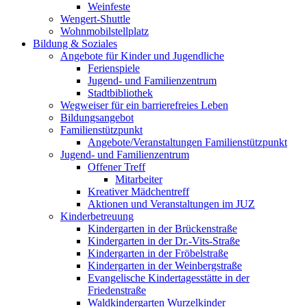
Weinfeste
Wengert-Shuttle
Wohnmobilstellplatz
Bildung & Soziales
Angebote für Kinder und Jugendliche
Ferienspiele
Jugend- und Familienzentrum
Stadtbibliothek
Wegweiser für ein barrierefreies Leben
Bildungsangebot
Familienstützpunkt
Angebote/Veranstaltungen Familienstützpunkt
Jugend- und Familienzentrum
Offener Treff
Mitarbeiter
Kreativer Mädchentreff
Aktionen und Veranstaltungen im JUZ
Kinderbetreuung
Kindergarten in der Brückenstraße
Kindergarten in der Dr.-Vits-Straße
Kindergarten in der Fröbelstraße
Kindergarten in der Weinbergstraße
Evangelische Kindertagesstätte in der
Friedenstraße
Waldkindergarten Wurzelkinder