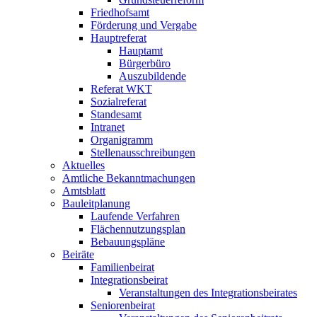
Friedhofsamt
Förderung und Vergabe
Hauptreferat
Hauptamt
Bürgerbüro
Auszubildende
Referat WKT
Sozialreferat
Standesamt
Intranet
Organigramm
Stellenausschreibungen
Aktuelles
Amtliche Bekanntmachungen
Amtsblatt
Bauleitplanung
Laufende Verfahren
Flächennutzungsplan
Bebauungspläne
Beiräte
Familienbeirat
Integrationsbeirat
Veranstaltungen des Integrationsbeirates
Seniorenbeirat