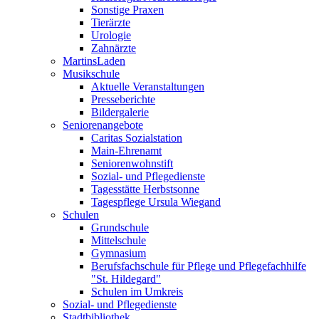
Sonstige Praxen
Tierärzte
Urologie
Zahnärzte
MartinsLaden
Musikschule
Aktuelle Veranstaltungen
Presseberichte
Bildergalerie
Seniorenangebote
Caritas Sozialstation
Main-Ehrenamt
Seniorenwohnstift
Sozial- und Pflegedienste
Tagesstätte Herbstsonne
Tagespflege Ursula Wiegand
Schulen
Grundschule
Mittelschule
Gymnasium
Berufsfachschule für Pflege und Pflegefachhilfe
"St. Hildegard"
Schulen im Umkreis
Sozial- und Pflegedienste
Stadtbibliothek