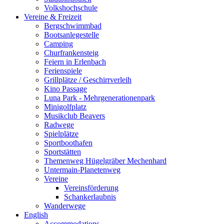
Volkshochschule
Vereine & Freizeit
Bergschwimmbad
Bootsanlegestelle
Camping
Churfrankensteig
Feiern in Erlenbach
Ferienspiele
Grillplätze / Geschirrverleih
Kino Passage
Luna Park - Mehrgenerationenpark
Minigolfplatz
Musikclub Beavers
Radwege
Spielplätze
Sportboothafen
Sportstätten
Themenweg Hügelgräber Mechenhard
Untermain-Planetenweg
Vereine
Vereinsförderung
Schankerlaubnis
Wanderwege
English
Accommodations