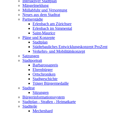
Interaktiver Stadtplan
Mängelmeldung
Müllabfuhr und Versorgung
Neues aus dem Stadtrat
Partnerstädte
Erlenbach am Zürichsee
Erlenbach im Simmental
Saint-Maurice
Pläne und Konzepte
Stadtplan
Städtebauliches Entwicklungskonzept ProZent
Verkehrs- und Mobilitätskonzept
Satzungen
Stadtportrait
Barbarossapreis
Ehrenbürger
Ortschroniken
Stadtgeschichte
Träger Bürgermedaille
Stadtrat
Sitzungen
Bürgerinformationssystem
Stadtplan - Straßen - Heimatkarte
Stadtteile
Mechenhard