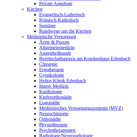
Private Angebote
Kirchen
Evangelisch-Lutherisch
Römisch-Katholisch
Sonstige
Rundwege um die Kirchen
Medizinische Versorgung
Ärzte & Praxen
Allgemeinmedizin
Augenheilkunde
Bereitschaftspraxis am Krankenhaus Erlenbach
Chirurgie
Ergotherapie
Gynäkologie
Helios Klinik Erlenbach
Innere Medizin
Kardiologie
Kieferorthopädie
Logopädie
Medizinisches Versorgungszentrum (MVZ)
Neurochirurgie
Orthopädie
Physiotherapie
Psychotherapeuten
Radiologie/Neuroradiologie