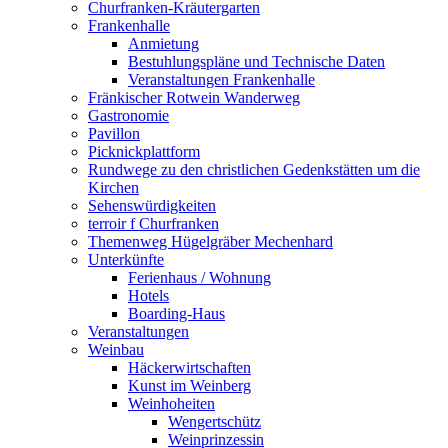
Churfranken-Kräutergarten
Frankenhalle
Anmietung
Bestuhlungspläne und Technische Daten
Veranstaltungen Frankenhalle
Fränkischer Rotwein Wanderweg
Gastronomie
Pavillon
Picknickplattform
Rundwege zu den christlichen Gedenkstätten um die
Kirchen
Sehenswürdigkeiten
terroir f Churfranken
Themenweg Hügelgräber Mechenhard
Unterkünfte
Ferienhaus / Wohnung
Hotels
Boarding-Haus
Veranstaltungen
Weinbau
Häckerwirtschaften
Kunst im Weinberg
Weinhoheiten
Wengertschütz
Weinprinzessin