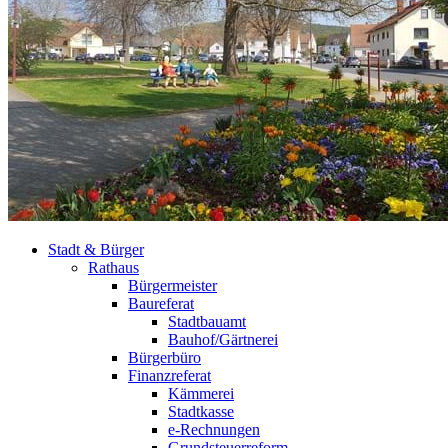
Stadt & Bürger
Rathaus
Bürgermeister
Baureferat
Stadtbauamt
Bauhof/Gärtnerei
Bürgerbüro
Finanzreferat
Kämmerei
Stadtkasse
e-Rechnungen
Grundsteuerreform