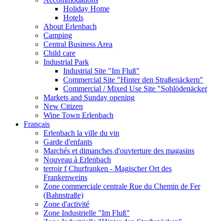
Holiday Home
Hotels
About Erlenbach
Camping
Central Business Area
Child care
Industrial Park
Industrial Site "Im Fluß"
Commercial Site "Hinter den Straßenäckern"
Commercial / Mixed Use Site "Sohlödenäcker
Markets and Sunday opening
New Citizen
Wine Town Erlenbach
Français
Erlenbach la ville du vin
Garde d'enfants
Marchés et dimanches d'ouvterture des magasins
Nouveau à Erlenbach
terroir f Churfranken - Magischer Ort des
Frankenweins
Zone commerciale centrale Rue du Chemin de Fer
(Bahnstraße)
Zone d'activité
Zone Industrielle "Im Fluß"