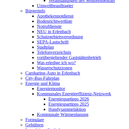
Veranstaltungen des Seniorenbeitrats
Umweltbeauftragter
Bürgerinfo
Apothekennotdienst
Bodenrichtwertliste
Notrufdienste
NEU in Erlenbach
Schutzgebietsverordnung
SEPA-Lastschrift
Stadtplan
Telefonverzeichnis
vorübergehender Gaststättenbetrieb
Was erledige ich wo?
Wasserschutzzonen
Carsharing-Auto in Erlenbach
City-Bus-Fahrplan
Energie und Klima
Energiemonitor
Kommunales Energieeffizienz-Netzwerk
Energiespartipps 2026
Energiespartipps 2025
Handysammelaktion
Kommunale Wärmeplanung
Formulare
Gebühren