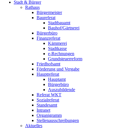
Stadt & Bürger
Rathaus
Bürgermeister
Baureferat
Stadtbauamt
Bauhof/Gärtnerei
Bürgerbüro
Finanzreferat
Kämmerei
Stadtkasse
e-Rechnungen
Grundsteuerreform
Friedhofsamt
Förderung und Vergabe
Hauptreferat
Hauptamt
Bürgerbüro
Auszubildende
Referat WKT
Sozialreferat
Standesamt
Intranet
Organigramm
Stellenausschreibungen
Aktuelles