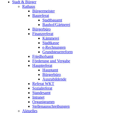
Stadt & Bürger
Rathaus
Bürgermeister
Baureferat
Stadtbauamt
Bauhof/Gärtnerei
Bürgerbüro
Finanzreferat
Kämmerei
Stadtkasse
e-Rechnungen
Grundsteuerreform
Friedhofsamt
Förderung und Vergabe
Hauptreferat
Hauptamt
Bürgerbüro
Auszubildende
Referat WKT
Sozialreferat
Standesamt
Intranet
Organigramm
Stellenausschreibungen
Aktuelles