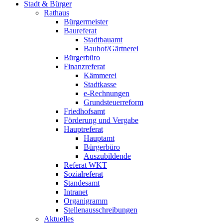
Stadt & Bürger
Rathaus
Bürgermeister
Baureferat
Stadtbauamt
Bauhof/Gärtnerei
Bürgerbüro
Finanzreferat
Kämmerei
Stadtkasse
e-Rechnungen
Grundsteuerreform
Friedhofsamt
Förderung und Vergabe
Hauptreferat
Hauptamt
Bürgerbüro
Auszubildende
Referat WKT
Sozialreferat
Standesamt
Intranet
Organigramm
Stellenausschreibungen
Aktuelles