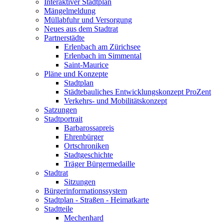
Interaktiver Stadtplan
Mängelmeldung
Müllabfuhr und Versorgung
Neues aus dem Stadtrat
Partnerstädte
Erlenbach am Zürichsee
Erlenbach im Simmental
Saint-Maurice
Pläne und Konzepte
Stadtplan
Städtebauliches Entwicklungskonzept ProZent
Verkehrs- und Mobilitätskonzept
Satzungen
Stadtportrait
Barbarossapreis
Ehrenbürger
Ortschroniken
Stadtgeschichte
Träger Bürgermedaille
Stadtrat
Sitzungen
Bürgerinformationssystem
Stadtplan - Straßen - Heimatkarte
Stadtteile
Mechenhard