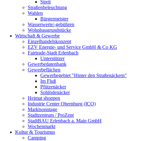
Streit
Straßenbeleuchtung
Wahlen
Bürgermeister
Wasserwerte/-gebühren
Wohnbaugrundstücke
Wirtschaft & Gewerbe
Einzelhandelskonzept
EZV Energie- und Service GmbH & Co KG
Fairtrade-Stadt Erlenbach
Unterstützer
Gewerbedatenbank
Gewerbeflächen
Gewerbegebiet "Hinter den Straßenäckern"
Im Fluß
Pfützenäcker
Sohlödenäcker
Heimat shoppen
Industrie Center Obernburg (ICO)
Marktsonntage
Stadtzentrum / ProZent
StadtBAU Erlenbach a. Main GmbH
Wochenmarkt
Kultur & Tourismus
Camping