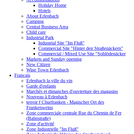
Holiday Home
Hotels
About Erlenbach
Camping
Central Business Area
Child care
Industrial Park
Industrial Site "Im Fluß"
Commercial Site "Hinter den Straßenäckern"
Commercial / Mixed Use Site "Sohlödenäcker
Markets and Sunday opening
New Citizen
Wine Town Erlenbach
Français
Erlenbach la ville du vin
Garde d'enfants
Marchés et dimanches d'ouvterture des magasins
Nouveau à Erlenbach
terroir f Churfranken - Magischer Ort des
Frankenweins
Zone commerciale centrale Rue du Chemin de Fer
(Bahnstraße)
Zone d'activité
Zone Industrielle "Im Fluß"