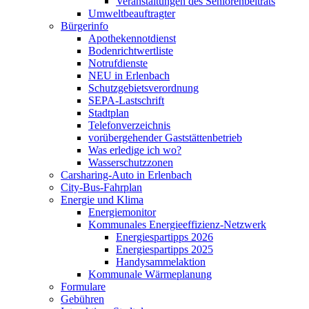
Veranstaltungen des Seniorenbeitrats
Umweltbeauftragter
Bürgerinfo
Apothekennotdienst
Bodenrichtwertliste
Notrufdienste
NEU in Erlenbach
Schutzgebietsverordnung
SEPA-Lastschrift
Stadtplan
Telefonverzeichnis
vorübergehender Gaststättenbetrieb
Was erledige ich wo?
Wasserschutzzonen
Carsharing-Auto in Erlenbach
City-Bus-Fahrplan
Energie und Klima
Energiemonitor
Kommunales Energieeffizienz-Netzwerk
Energiespartipps 2026
Energiespartipps 2025
Handysammelaktion
Kommunale Wärmeplanung
Formulare
Gebühren