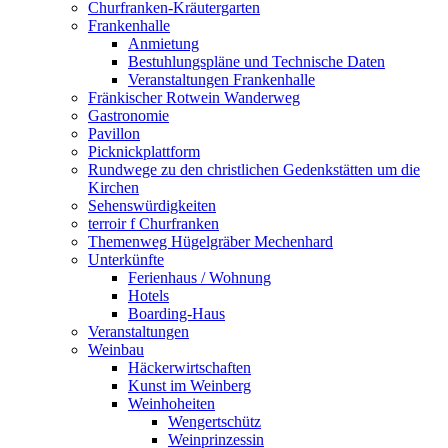
Churfranken-Kräutergarten
Frankenhalle
Anmietung
Bestuhlungspläne und Technische Daten
Veranstaltungen Frankenhalle
Fränkischer Rotwein Wanderweg
Gastronomie
Pavillon
Picknickplattform
Rundwege zu den christlichen Gedenkstätten um die
Kirchen
Sehenswürdigkeiten
terroir f Churfranken
Themenweg Hügelgräber Mechenhard
Unterkünfte
Ferienhaus / Wohnung
Hotels
Boarding-Haus
Veranstaltungen
Weinbau
Häckerwirtschaften
Kunst im Weinberg
Weinhoheiten
Wengertschütz
Weinprinzessin