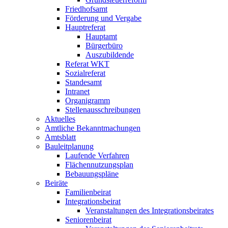
Friedhofsamt
Förderung und Vergabe
Hauptreferat
Hauptamt
Bürgerbüro
Auszubildende
Referat WKT
Sozialreferat
Standesamt
Intranet
Organigramm
Stellenausschreibungen
Aktuelles
Amtliche Bekanntmachungen
Amtsblatt
Bauleitplanung
Laufende Verfahren
Flächennutzungsplan
Bebauungspläne
Beiräte
Familienbeirat
Integrationsbeirat
Veranstaltungen des Integrationsbeirates
Seniorenbeirat