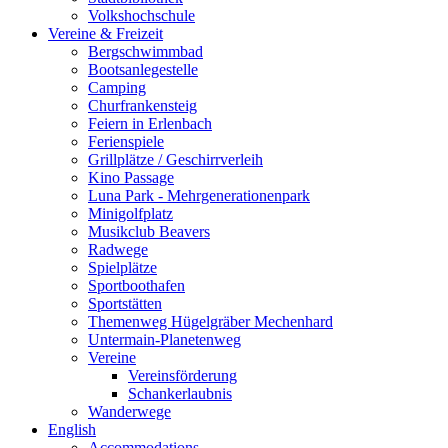
Volkshochschule
Vereine & Freizeit
Bergschwimmbad
Bootsanlegestelle
Camping
Churfrankensteig
Feiern in Erlenbach
Ferienspiele
Grillplätze / Geschirrverleih
Kino Passage
Luna Park - Mehrgenerationenpark
Minigolfplatz
Musikclub Beavers
Radwege
Spielplätze
Sportboothafen
Sportstätten
Themenweg Hügelgräber Mechenhard
Untermain-Planetenweg
Vereine
Vereinsförderung
Schankerlaubnis
Wanderwege
English
Accommodations