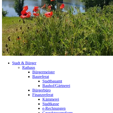
Stadt & Bürger
Rathaus
Bürgermeister
Baureferat
Stadtbauamt
Bauhof/Gärtnerei
Bürgerbüro
Finanzreferat
Kämmerei
Stadtkasse
e-Rechnungen
Grundsteuerreform