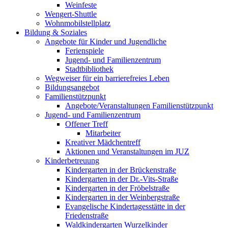
Weinfeste
Wengert-Shuttle
Wohnmobilstellplatz
Bildung & Soziales
Angebote für Kinder und Jugendliche
Ferienspiele
Jugend- und Familienzentrum
Stadtbibliothek
Wegweiser für ein barrierefreies Leben
Bildungsangebot
Familienstützpunkt
Angebote/Veranstaltungen Familienstützpunkt
Jugend- und Familienzentrum
Offener Treff
Mitarbeiter
Kreativer Mädchentreff
Aktionen und Veranstaltungen im JUZ
Kinderbetreuung
Kindergarten in der Brückenstraße
Kindergarten in der Dr.-Vits-Straße
Kindergarten in der Fröbelstraße
Kindergarten in der Weinbergstraße
Evangelische Kindertagesstätte in der
Friedenstraße
Waldkindergarten Wurzelkinder