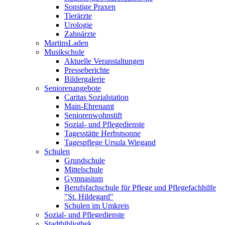
Sonstige Praxen
Tierärzte
Urologie
Zahnärzte
MartinsLaden
Musikschule
Aktuelle Veranstaltungen
Presseberichte
Bildergalerie
Seniorenangebote
Caritas Sozialstation
Main-Ehrenamt
Seniorenwohnstift
Sozial- und Pflegedienste
Tagesstätte Herbstsonne
Tagespflege Ursula Wiegand
Schulen
Grundschule
Mittelschule
Gymnasium
Berufsfachschule für Pflege und Pflegefachhilfe
"St. Hildegard"
Schulen im Umkreis
Sozial- und Pflegedienste
Stadtbibliothek