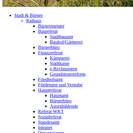
Stadt & Bürger
Rathaus
Bürgermeister
Baureferat
Stadtbauamt
Bauhof/Gärtnerei
Bürgerbüro
Finanzreferat
Kämmerei
Stadtkasse
e-Rechnungen
Grundsteuerreform
Friedhofsamt
Förderung und Vergabe
Hauptreferat
Hauptamt
Bürgerbüro
Auszubildende
Referat WKT
Sozialreferat
Standesamt
Intranet
Organigramm