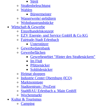
Streit
Straßenbeleuchtung
Wahlen
Bürgermeister
Wasserwerte/-gebühren
Wohnbaugrundstücke
Wirtschaft & Gewerbe
Einzelhandelskonzept
EZV Energie- und Service GmbH & Co KG
Fairtrade-Stadt Erlenbach
Unterstützer
Gewerbedatenbank
Gewerbeflächen
Gewerbegebiet "Hinter den Straßenäckern"
Im Fluß
Pfützenäcker
Sohlödenäcker
Heimat shoppen
Industrie Center Obernburg (ICO)
Marktsonntage
Stadtzentrum / ProZent
StadtBAU Erlenbach a. Main GmbH
Wochenmarkt
Kultur & Tourismus
Camping