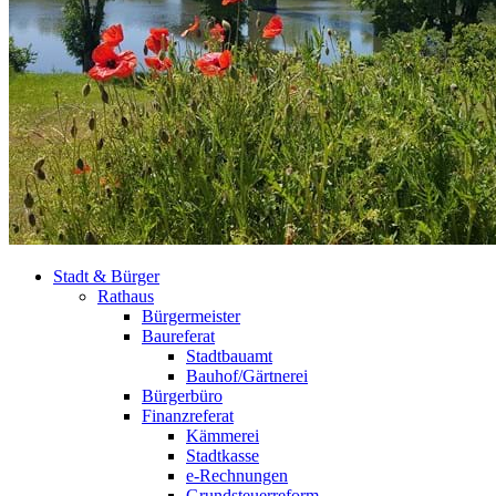
Stadt & Bürger
Rathaus
Bürgermeister
Baureferat
Stadtbauamt
Bauhof/Gärtnerei
Bürgerbüro
Finanzreferat
Kämmerei
Stadtkasse
e-Rechnungen
Grundsteuerreform