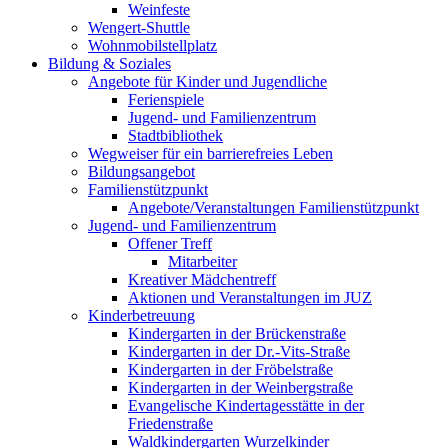
Weinfeste
Wengert-Shuttle
Wohnmobilstellplatz
Bildung & Soziales
Angebote für Kinder und Jugendliche
Ferienspiele
Jugend- und Familienzentrum
Stadtbibliothek
Wegweiser für ein barrierefreies Leben
Bildungsangebot
Familienstützpunkt
Angebote/Veranstaltungen Familienstützpunkt
Jugend- und Familienzentrum
Offener Treff
Mitarbeiter
Kreativer Mädchentreff
Aktionen und Veranstaltungen im JUZ
Kinderbetreuung
Kindergarten in der Brückenstraße
Kindergarten in der Dr.-Vits-Straße
Kindergarten in der Fröbelstraße
Kindergarten in der Weinbergstraße
Evangelische Kindertagesstätte in der
Friedenstraße
Waldkindergarten Wurzelkinder