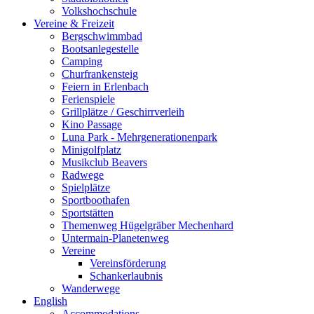
Volkshochschule
Vereine & Freizeit
Bergschwimmbad
Bootsanlegestelle
Camping
Churfrankensteig
Feiern in Erlenbach
Ferienspiele
Grillplätze / Geschirrverleih
Kino Passage
Luna Park - Mehrgenerationenpark
Minigolfplatz
Musikclub Beavers
Radwege
Spielplätze
Sportboothafen
Sportstätten
Themenweg Hügelgräber Mechenhard
Untermain-Planetenweg
Vereine
Vereinsförderung
Schankerlaubnis
Wanderwege
English
Accommodations