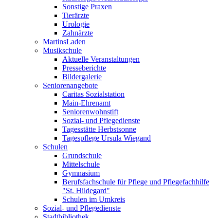
Sonstige Praxen
Tierärzte
Urologie
Zahnärzte
MartinsLaden
Musikschule
Aktuelle Veranstaltungen
Presseberichte
Bildergalerie
Seniorenangebote
Caritas Sozialstation
Main-Ehrenamt
Seniorenwohnstift
Sozial- und Pflegedienste
Tagesstätte Herbstsonne
Tagespflege Ursula Wiegand
Schulen
Grundschule
Mittelschule
Gymnasium
Berufsfachschule für Pflege und Pflegefachhilfe
"St. Hildegard"
Schulen im Umkreis
Sozial- und Pflegedienste
Stadtbibliothek