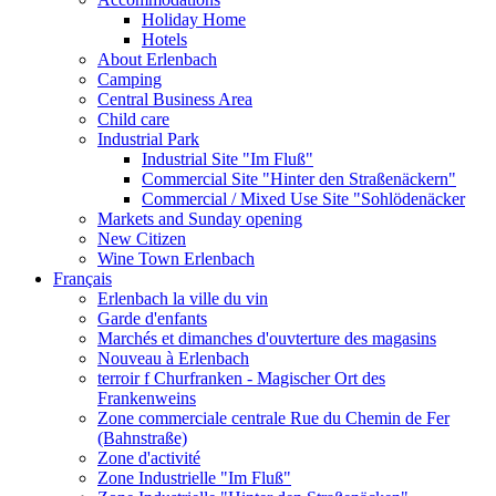
Holiday Home
Hotels
About Erlenbach
Camping
Central Business Area
Child care
Industrial Park
Industrial Site "Im Fluß"
Commercial Site "Hinter den Straßenäckern"
Commercial / Mixed Use Site "Sohlödenäcker
Markets and Sunday opening
New Citizen
Wine Town Erlenbach
Français
Erlenbach la ville du vin
Garde d'enfants
Marchés et dimanches d'ouvterture des magasins
Nouveau à Erlenbach
terroir f Churfranken - Magischer Ort des
Frankenweins
Zone commerciale centrale Rue du Chemin de Fer
(Bahnstraße)
Zone d'activité
Zone Industrielle "Im Fluß"