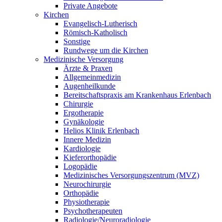
Private Angebote
Kirchen
Evangelisch-Lutherisch
Römisch-Katholisch
Sonstige
Rundwege um die Kirchen
Medizinische Versorgung
Ärzte & Praxen
Allgemeinmedizin
Augenheilkunde
Bereitschaftspraxis am Krankenhaus Erlenbach
Chirurgie
Ergotherapie
Gynäkologie
Helios Klinik Erlenbach
Innere Medizin
Kardiologie
Kieferorthopädie
Logopädie
Medizinisches Versorgungszentrum (MVZ)
Neurochirurgie
Orthopädie
Physiotherapie
Psychotherapeuten
Radiologie/Neuroradiologie