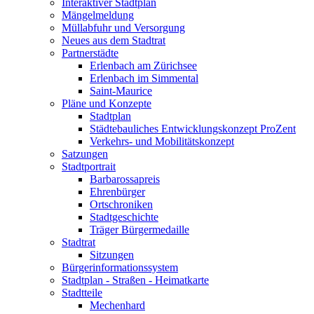
Interaktiver Stadtplan
Mängelmeldung
Müllabfuhr und Versorgung
Neues aus dem Stadtrat
Partnerstädte
Erlenbach am Zürichsee
Erlenbach im Simmental
Saint-Maurice
Pläne und Konzepte
Stadtplan
Städtebauliches Entwicklungskonzept ProZent
Verkehrs- und Mobilitätskonzept
Satzungen
Stadtportrait
Barbarossapreis
Ehrenbürger
Ortschroniken
Stadtgeschichte
Träger Bürgermedaille
Stadtrat
Sitzungen
Bürgerinformationssystem
Stadtplan - Straßen - Heimatkarte
Stadtteile
Mechenhard