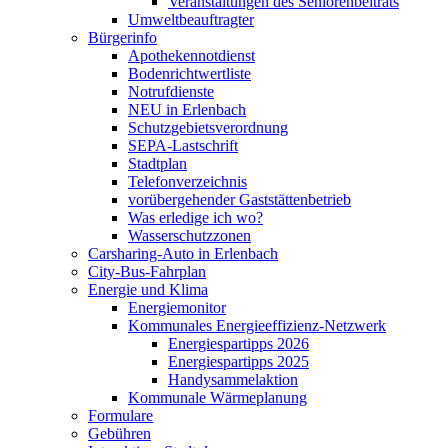
Veranstaltungen des Seniorenbeitrats
Umweltbeauftragter
Bürgerinfo
Apothekennotdienst
Bodenrichtwertliste
Notrufdienste
NEU in Erlenbach
Schutzgebietsverordnung
SEPA-Lastschrift
Stadtplan
Telefonverzeichnis
vorübergehender Gaststättenbetrieb
Was erledige ich wo?
Wasserschutzzonen
Carsharing-Auto in Erlenbach
City-Bus-Fahrplan
Energie und Klima
Energiemonitor
Kommunales Energieeffizienz-Netzwerk
Energiespartipps 2026
Energiespartipps 2025
Handysammelaktion
Kommunale Wärmeplanung
Formulare
Gebühren