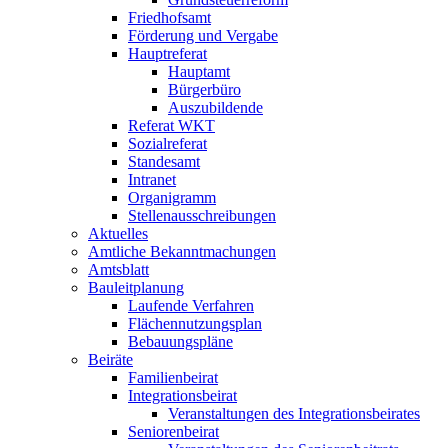
Friedhofsamt
Förderung und Vergabe
Hauptreferat
Hauptamt
Bürgerbüro
Auszubildende
Referat WKT
Sozialreferat
Standesamt
Intranet
Organigramm
Stellenausschreibungen
Aktuelles
Amtliche Bekanntmachungen
Amtsblatt
Bauleitplanung
Laufende Verfahren
Flächennutzungsplan
Bebauungspläne
Beiräte
Familienbeirat
Integrationsbeirat
Veranstaltungen des Integrationsbeirates
Seniorenbeirat