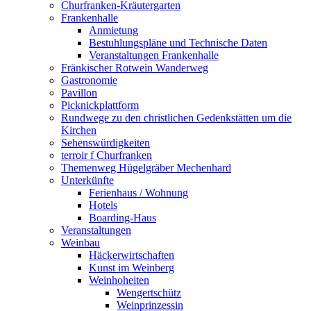
Churfranken-Kräutergarten
Frankenhalle
Anmietung
Bestuhlungspläne und Technische Daten
Veranstaltungen Frankenhalle
Fränkischer Rotwein Wanderweg
Gastronomie
Pavillon
Picknickplattform
Rundwege zu den christlichen Gedenkstätten um die
Kirchen
Sehenswürdigkeiten
terroir f Churfranken
Themenweg Hügelgräber Mechenhard
Unterkünfte
Ferienhaus / Wohnung
Hotels
Boarding-Haus
Veranstaltungen
Weinbau
Häckerwirtschaften
Kunst im Weinberg
Weinhoheiten
Wengertschütz
Weinprinzessin