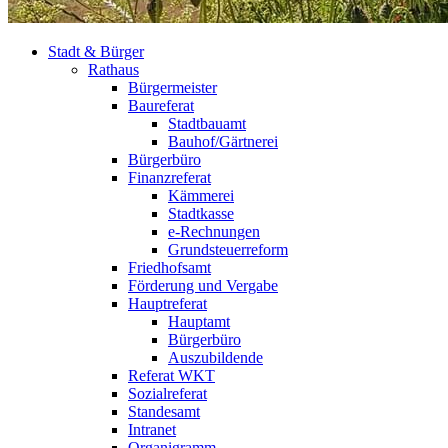
Stadt & Bürger
Rathaus
Bürgermeister
Baureferat
Stadtbauamt
Bauhof/Gärtnerei
Bürgerbüro
Finanzreferat
Kämmerei
Stadtkasse
e-Rechnungen
Grundsteuerreform
Friedhofsamt
Förderung und Vergabe
Hauptreferat
Hauptamt
Bürgerbüro
Auszubildende
Referat WKT
Sozialreferat
Standesamt
Intranet
Organigramm