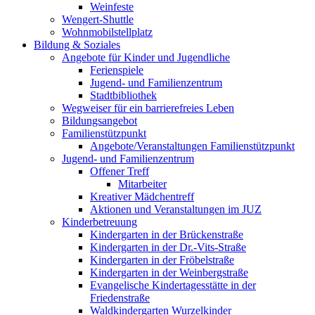
Weinfeste
Wengert-Shuttle
Wohnmobilstellplatz
Bildung & Soziales
Angebote für Kinder und Jugendliche
Ferienspiele
Jugend- und Familienzentrum
Stadtbibliothek
Wegweiser für ein barrierefreies Leben
Bildungsangebot
Familienstützpunkt
Angebote/Veranstaltungen Familienstützpunkt
Jugend- und Familienzentrum
Offener Treff
Mitarbeiter
Kreativer Mädchentreff
Aktionen und Veranstaltungen im JUZ
Kinderbetreuung
Kindergarten in der Brückenstraße
Kindergarten in der Dr.-Vits-Straße
Kindergarten in der Fröbelstraße
Kindergarten in der Weinbergstraße
Evangelische Kindertagesstätte in der
Friedenstraße
Waldkindergarten Wurzelkinder