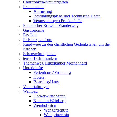
Churfranken-Kräutergarten
Frankenhalle
Anmietung
Bestuhlungspläne und Technische Daten
Veranstaltungen Frankenhalle
Fränkischer Rotwein Wanderweg
Gastronomie
Pavillon
Picknickplattform
Rundwege zu den christlichen Gedenkstätten um die
Kirchen
Sehenswürdigkeiten
terroir f Churfranken
Themenweg Hügelgräber Mechenhard
Unterkünfte
Ferienhaus / Wohnung
Hotels
Boarding-Haus
Veranstaltungen
Weinbau
Häckerwirtschaften
Kunst im Weinberg
Weinhoheiten
Wengertschütz
Weinprinzessin