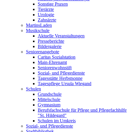
Sonstige Praxen
Tierärzte
Urologie
Zahnärzte
MartinsLaden
Musikschule
Aktuelle Veranstaltungen
Presseberichte
Bildergalerie
Seniorenangebote
Caritas Sozialstation
Main-Ehrenamt
Seniorenwohnstift
Sozial- und Pflegedienste
Tagesstätte Herbstsonne
Tagespflege Ursula Wiegand
Schulen
Grundschule
Mittelschule
Gymnasium
Berufsfachschule für Pflege und Pflegefachhilfe
"St. Hildegard"
Schulen im Umkreis
Sozial- und Pflegedienste
Stadtbibliothek