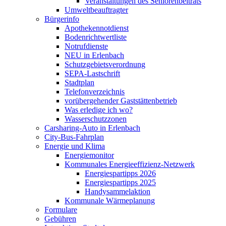
Veranstaltungen des Seniorenbeitrats
Umweltbeauftragter
Bürgerinfo
Apothekennotdienst
Bodenrichtwertliste
Notrufdienste
NEU in Erlenbach
Schutzgebietsverordnung
SEPA-Lastschrift
Stadtplan
Telefonverzeichnis
vorübergehender Gaststättenbetrieb
Was erledige ich wo?
Wasserschutzzonen
Carsharing-Auto in Erlenbach
City-Bus-Fahrplan
Energie und Klima
Energiemonitor
Kommunales Energieeffizienz-Netzwerk
Energiespartipps 2026
Energiespartipps 2025
Handysammelaktion
Kommunale Wärmeplanung
Formulare
Gebühren