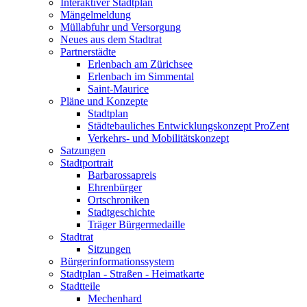
Interaktiver Stadtplan
Mängelmeldung
Müllabfuhr und Versorgung
Neues aus dem Stadtrat
Partnerstädte
Erlenbach am Zürichsee
Erlenbach im Simmental
Saint-Maurice
Pläne und Konzepte
Stadtplan
Städtebauliches Entwicklungskonzept ProZent
Verkehrs- und Mobilitätskonzept
Satzungen
Stadtportrait
Barbarossapreis
Ehrenbürger
Ortschroniken
Stadtgeschichte
Träger Bürgermedaille
Stadtrat
Sitzungen
Bürgerinformationssystem
Stadtplan - Straßen - Heimatkarte
Stadtteile
Mechenhard