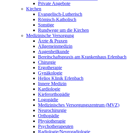
Private Angebote
Kirchen
Evangelisch-Lutherisch
Römisch-Katholisch
Sonstige
Rundwege um die Kirchen
Medizinische Versorgung
Ärzte & Praxen
Allgemeinmedizin
Augenheilkunde
Bereitschaftspraxis am Krankenhaus Erlenbach
Chirurgie
Ergotherapie
Gynäkologie
Helios Klinik Erlenbach
Innere Medizin
Kardiologie
Kieferorthopädie
Logopädie
Medizinisches Versorgungszentrum (MVZ)
Neurochirurgie
Orthopädie
Physiotherapie
Psychotherapeuten
Radiologie/Neuroradiologie