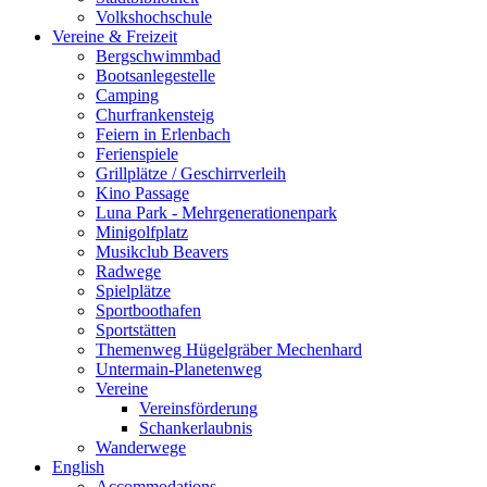
Volkshochschule
Vereine & Freizeit
Bergschwimmbad
Bootsanlegestelle
Camping
Churfrankensteig
Feiern in Erlenbach
Ferienspiele
Grillplätze / Geschirrverleih
Kino Passage
Luna Park - Mehrgenerationenpark
Minigolfplatz
Musikclub Beavers
Radwege
Spielplätze
Sportboothafen
Sportstätten
Themenweg Hügelgräber Mechenhard
Untermain-Planetenweg
Vereine
Vereinsförderung
Schankerlaubnis
Wanderwege
English
Accommodations