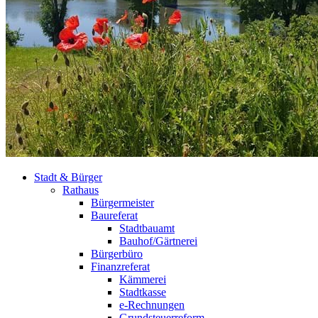
Stadt & Bürger
Rathaus
Bürgermeister
Baureferat
Stadtbauamt
Bauhof/Gärtnerei
Bürgerbüro
Finanzreferat
Kämmerei
Stadtkasse
e-Rechnungen
Grundsteuerreform