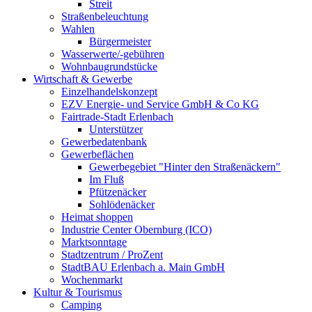
Streit
Straßenbeleuchtung
Wahlen
Bürgermeister
Wasserwerte/-gebühren
Wohnbaugrundstücke
Wirtschaft & Gewerbe
Einzelhandelskonzept
EZV Energie- und Service GmbH & Co KG
Fairtrade-Stadt Erlenbach
Unterstützer
Gewerbedatenbank
Gewerbeflächen
Gewerbegebiet "Hinter den Straßenäckern"
Im Fluß
Pfützenäcker
Sohlödenäcker
Heimat shoppen
Industrie Center Obernburg (ICO)
Marktsonntage
Stadtzentrum / ProZent
StadtBAU Erlenbach a. Main GmbH
Wochenmarkt
Kultur & Tourismus
Camping