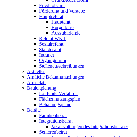
Friedhofsamt
Förderung und Vergabe
Hauptreferat
Hauptamt
Bürgerbüro
Auszubildende
Referat WKT
Sozialreferat
Standesamt
Intranet
Organigramm
Stellenausschreibungen
Aktuelles
Amtliche Bekanntmachungen
Amtsblatt
Bauleitplanung
Laufende Verfahren
Flächennutzungsplan
Bebauungspläne
Beiräte
Familienbeirat
Integrationsbeirat
Veranstaltungen des Integrationsbeirates
Seniorenbeirat