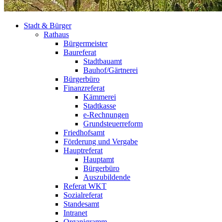
Stadt & Bürger
Rathaus
Bürgermeister
Baureferat
Stadtbauamt
Bauhof/Gärtnerei
Bürgerbüro
Finanzreferat
Kämmerei
Stadtkasse
e-Rechnungen
Grundsteuerreform
Friedhofsamt
Förderung und Vergabe
Hauptreferat
Hauptamt
Bürgerbüro
Auszubildende
Referat WKT
Sozialreferat
Standesamt
Intranet
Organigramm