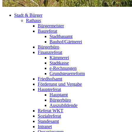
Stadt & Bürger
Rathaus
Bürgermeister
Baureferat
Stadtbauamt
Bauhof/Gärtnerei
Bürgerbüro
Finanzreferat
Kämmerei
Stadtkasse
e-Rechnungen
Grundsteuerreform
Friedhofsamt
Förderung und Vergabe
Hauptreferat
Hauptamt
Bürgerbüro
Auszubildende
Referat WKT
Sozialreferat
Standesamt
Intranet
Organigramm