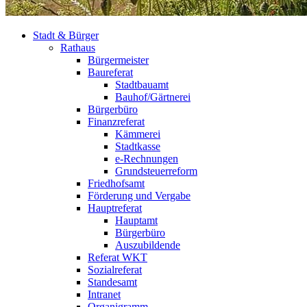
Stadt & Bürger
Rathaus
Bürgermeister
Baureferat
Stadtbauamt
Bauhof/Gärtnerei
Bürgerbüro
Finanzreferat
Kämmerei
Stadtkasse
e-Rechnungen
Grundsteuerreform
Friedhofsamt
Förderung und Vergabe
Hauptreferat
Hauptamt
Bürgerbüro
Auszubildende
Referat WKT
Sozialreferat
Standesamt
Intranet
Organigramm