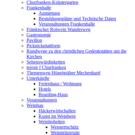
Churfranken-Kräutergarten
Frankenhalle
Anmietung
Bestuhlungspläne und Technische Daten
Veranstaltungen Frankenhalle
Fränkischer Rotwein Wanderweg
Gastronomie
Pavillon
Picknickplattform
Rundwege zu den christlichen Gedenkstätten um die
Kirchen
Sehenswürdigkeiten
terroir f Churfranken
Themenweg Hügelgräber Mechenhard
Unterkünfte
Ferienhaus / Wohnung
Hotels
Boarding-Haus
Veranstaltungen
Weinbau
Häckerwirtschaften
Kunst im Weinberg
Weinhoheiten
Wengertschütz
Weinprinzessin