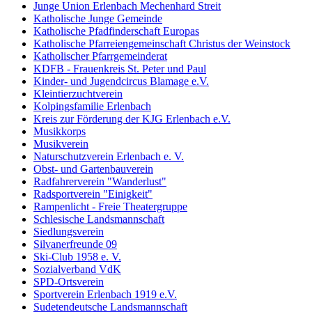
Junge Union Erlenbach Mechenhard Streit
Katholische Junge Gemeinde
Katholische Pfadfinderschaft Europas
Katholische Pfarreiengemeinschaft Christus der Weinstock
Katholischer Pfarrgemeinderat
KDFB - Frauenkreis St. Peter und Paul
Kinder- und Jugendcircus Blamage e.V.
Kleintierzuchtverein
Kolpingsfamilie Erlenbach
Kreis zur Förderung der KJG Erlenbach e.V.
Musikkorps
Musikverein
Naturschutzverein Erlenbach e. V.
Obst- und Gartenbauverein
Radfahrerverein "Wanderlust"
Radsportverein "Einigkeit"
Rampenlicht - Freie Theatergruppe
Schlesische Landsmannschaft
Siedlungsverein
Silvanerfreunde 09
Ski-Club 1958 e. V.
Sozialverband VdK
SPD-Ortsverein
Sportverein Erlenbach 1919 e.V.
Sudetendeutsche Landsmannschaft