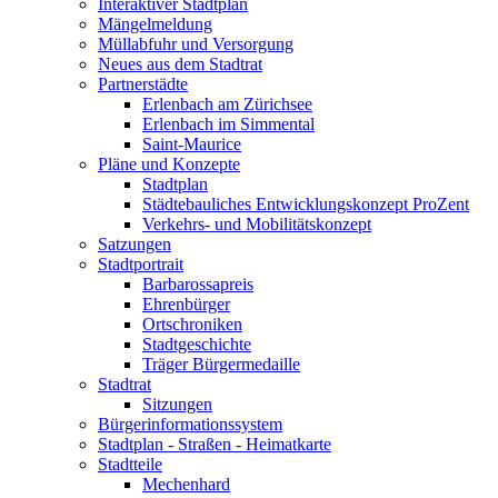
Interaktiver Stadtplan
Mängelmeldung
Müllabfuhr und Versorgung
Neues aus dem Stadtrat
Partnerstädte
Erlenbach am Zürichsee
Erlenbach im Simmental
Saint-Maurice
Pläne und Konzepte
Stadtplan
Städtebauliches Entwicklungskonzept ProZent
Verkehrs- und Mobilitätskonzept
Satzungen
Stadtportrait
Barbarossapreis
Ehrenbürger
Ortschroniken
Stadtgeschichte
Träger Bürgermedaille
Stadtrat
Sitzungen
Bürgerinformationssystem
Stadtplan - Straßen - Heimatkarte
Stadtteile
Mechenhard