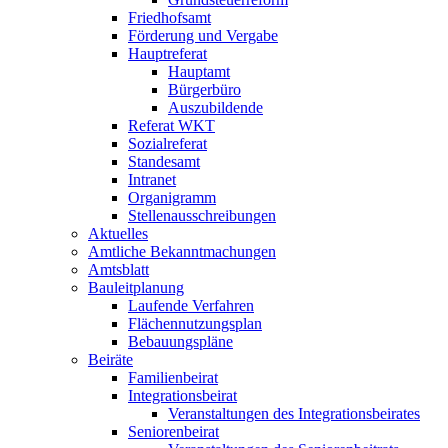
Friedhofsamt
Förderung und Vergabe
Hauptreferat
Hauptamt
Bürgerbüro
Auszubildende
Referat WKT
Sozialreferat
Standesamt
Intranet
Organigramm
Stellenausschreibungen
Aktuelles
Amtliche Bekanntmachungen
Amtsblatt
Bauleitplanung
Laufende Verfahren
Flächennutzungsplan
Bebauungspläne
Beiräte
Familienbeirat
Integrationsbeirat
Veranstaltungen des Integrationsbeirates
Seniorenbeirat