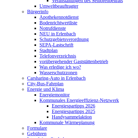
Veranstaltungen des Seniorenbeitrats
Umweltbeauftragter
Bürgerinfo
Apothekennotdienst
Bodenrichtwertliste
Notrufdienste
NEU in Erlenbach
Schutzgebietsverordnung
SEPA-Lastschrift
Stadtplan
Telefonverzeichnis
vorübergehender Gaststättenbetrieb
Was erledige ich wo?
Wasserschutzzonen
Carsharing-Auto in Erlenbach
City-Bus-Fahrplan
Energie und Klima
Energiemonitor
Kommunales Energieeffizienz-Netzwerk
Energiespartipps 2026
Energiespartipps 2025
Handysammelaktion
Kommunale Wärmeplanung
Formulare
Gebühren