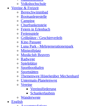
Volkshochschule
Vereine & Freizeit
Bergschwimmbad
Bootsanlegestelle
Camping
Churfrankensteig
Feiern in Erlenbach
Ferienspiele
Grillplätze / Geschirrverleih
Kino Passage
Luna Park - Mehrgenerationenpark
Minigolfplatz
Musikclub Beavers
Radwege
Spielplätze
Sportboothafen
Sportstätten
Themenweg Hügelgräber Mechenhard
Untermain-Planetenweg
Vereine
Vereinsförderung
Schankerlaubnis
Wanderwege
English
Accommodations