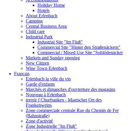
Holiday Home
Hotels
About Erlenbach
Camping
Central Business Area
Child care
Industrial Park
Industrial Site "Im Fluß"
Commercial Site "Hinter den Straßenäckern"
Commercial / Mixed Use Site "Sohlödenäcker
Markets and Sunday opening
New Citizen
Wine Town Erlenbach
Français
Erlenbach la ville du vin
Garde d'enfants
Marchés et dimanches d'ouvterture des magasins
Nouveau à Erlenbach
terroir f Churfranken - Magischer Ort des
Frankenweins
Zone commerciale centrale Rue du Chemin de Fer
(Bahnstraße)
Zone d'activité
Zone Industrielle "Im Fluß"