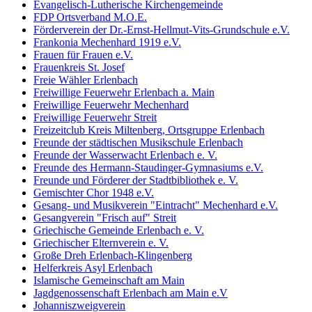
Evangelisch-Lutherische Kirchengemeinde
FDP Ortsverband M.O.E.
Förderverein der Dr.-Ernst-Hellmut-Vits-Grundschule e.V.
Frankonia Mechenhard 1919 e.V.
Frauen für Frauen e.V.
Frauenkreis St. Josef
Freie Wähler Erlenbach
Freiwillige Feuerwehr Erlenbach a. Main
Freiwillige Feuerwehr Mechenhard
Freiwillige Feuerwehr Streit
Freizeitclub Kreis Miltenberg, Ortsgruppe Erlenbach
Freunde der städtischen Musikschule Erlenbach
Freunde der Wasserwacht Erlenbach e. V.
Freunde des Hermann-Staudinger-Gymnasiums e.V.
Freunde und Förderer der Stadtbibliothek e. V.
Gemischter Chor 1948 e.V.
Gesang- und Musikverein "Eintracht" Mechenhard e.V.
Gesangverein "Frisch auf" Streit
Griechische Gemeinde Erlenbach e. V.
Griechischer Elternverein e. V.
Große Dreh Erlenbach-Klingenberg
Helferkreis Asyl Erlenbach
Islamische Gemeinschaft am Main
Jagdgenossenschaft Erlenbach am Main e.V
Johanniszweigverein