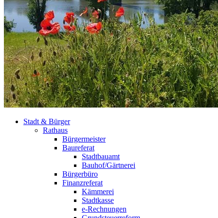
Stadt & Bürger
Rathaus
Bürgermeister
Baureferat
Stadtbauamt
Bauhof/Gärtnerei
Bürgerbüro
Finanzreferat
Kämmerei
Stadtkasse
e-Rechnungen
Grundsteuerreform