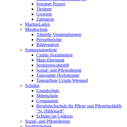
Sonstige Praxen
Tierärzte
Urologie
Zahnärzte
MartinsLaden
Musikschule
Aktuelle Veranstaltungen
Presseberichte
Bildergalerie
Seniorenangebote
Caritas Sozialstation
Main-Ehrenamt
Seniorenwohnstift
Sozial- und Pflegedienste
Tagesstätte Herbstsonne
Tagespflege Ursula Wiegand
Schulen
Grundschule
Mittelschule
Gymnasium
Berufsfachschule für Pflege und Pflegefachhilfe
"St. Hildegard"
Schulen im Umkreis
Sozial- und Pflegedienste
Stadtbibliothek