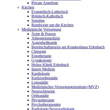
Private Angebote
Kirchen
Evangelisch-Lutherisch
Römisch-Katholisch
Sonstige
Rundwege um die Kirchen
Medizinische Versorgung
Ärzte & Praxen
Allgemeinmedizin
Augenheilkunde
Bereitschaftspraxis am Krankenhaus Erlenbach
Chirurgie
Ergotherapie
Gynäkologie
Helios Klinik Erlenbach
Innere Medizin
Kardiologie
Kieferorthopädie
Logopädie
Medizinisches Versorgungszentrum (MVZ)
Neurochirurgie
Orthopädie
Physiotherapie
Psychotherapeuten
Radiologie/Neuroradiologie