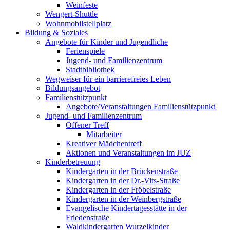
Weinfeste
Wengert-Shuttle
Wohnmobilstellplatz
Bildung & Soziales
Angebote für Kinder und Jugendliche
Ferienspiele
Jugend- und Familienzentrum
Stadtbibliothek
Wegweiser für ein barrierefreies Leben
Bildungsangebot
Familienstützpunkt
Angebote/Veranstaltungen Familienstützpunkt
Jugend- und Familienzentrum
Offener Treff
Mitarbeiter
Kreativer Mädchentreff
Aktionen und Veranstaltungen im JUZ
Kinderbetreuung
Kindergarten in der Brückenstraße
Kindergarten in der Dr.-Vits-Straße
Kindergarten in der Fröbelstraße
Kindergarten in der Weinbergstraße
Evangelische Kindertagesstätte in der
Friedenstraße
Waldkindergarten Wurzelkinder