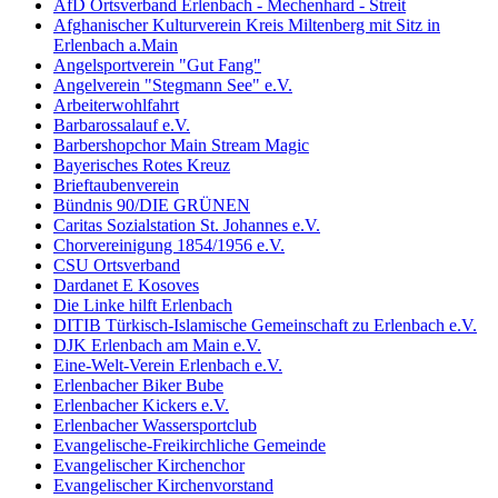
AfD Ortsverband Erlenbach - Mechenhard - Streit
Afghanischer Kulturverein Kreis Miltenberg mit Sitz in
Erlenbach a.Main
Angelsportverein "Gut Fang"
Angelverein "Stegmann See" e.V.
Arbeiterwohlfahrt
Barbarossalauf e.V.
Barbershopchor Main Stream Magic
Bayerisches Rotes Kreuz
Brieftaubenverein
Bündnis 90/DIE GRÜNEN
Caritas Sozialstation St. Johannes e.V.
Chorvereinigung 1854/1956 e.V.
CSU Ortsverband
Dardanet E Kosoves
Die Linke hilft Erlenbach
DITIB Türkisch-Islamische Gemeinschaft zu Erlenbach e.V.
DJK Erlenbach am Main e.V.
Eine-Welt-Verein Erlenbach e.V.
Erlenbacher Biker Bube
Erlenbacher Kickers e.V.
Erlenbacher Wassersportclub
Evangelische-Freikirchliche Gemeinde
Evangelischer Kirchenchor
Evangelischer Kirchenvorstand