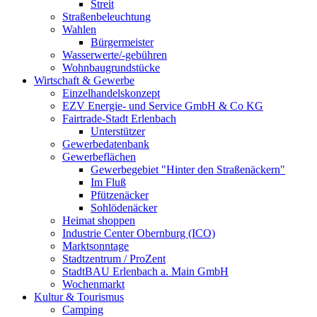
Streit
Straßenbeleuchtung
Wahlen
Bürgermeister
Wasserwerte/-gebühren
Wohnbaugrundstücke
Wirtschaft & Gewerbe
Einzelhandelskonzept
EZV Energie- und Service GmbH & Co KG
Fairtrade-Stadt Erlenbach
Unterstützer
Gewerbedatenbank
Gewerbeflächen
Gewerbegebiet "Hinter den Straßenäckern"
Im Fluß
Pfützenäcker
Sohlödenäcker
Heimat shoppen
Industrie Center Obernburg (ICO)
Marktsonntage
Stadtzentrum / ProZent
StadtBAU Erlenbach a. Main GmbH
Wochenmarkt
Kultur & Tourismus
Camping