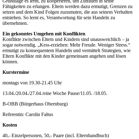
Grundlage es lernt, zu kooperieren, um Zutrauen in seine
Fähigkeiten zu erlangen. Eltern werden dazu ermutigt, Grenzen zu
setzen und dem Kind Folgen zuzumuten, die aus seinem Verhalten
entstehen. So lernt es, Verantwortung für sein Handeln zu
übernehmen.
Ein gekonntes Umgehen mit Konflikten
Konflikte zwischen Eltern und Kindern sind unausweichlich – ja
sogar notwendig. „Kess-erziehen: Mehr Freude. Weniger Stress.“
ermutigt zu konsequentem Handeln und vermittelt Strategien, wie
Eltern Konflikte mit den Kinder gemeinsam angehen und lösen
können.
Kurstermine
montags von 19.30-21.45 Uhr
13.04./20.04./27.04./eine Woche Pause/11.05. /18.05.
B-OBB (Bürgerhaus Obernburg)
Referentin: Carolin Faltus
Kosten
40,- Einzelpersonen, 50,- Paare (incl. Elternhandbuch)