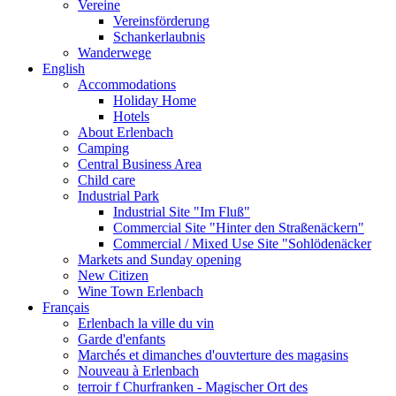
Vereine
Vereinsförderung
Schankerlaubnis
Wanderwege
English
Accommodations
Holiday Home
Hotels
About Erlenbach
Camping
Central Business Area
Child care
Industrial Park
Industrial Site "Im Fluß"
Commercial Site "Hinter den Straßenäckern"
Commercial / Mixed Use Site "Sohlödenäcker
Markets and Sunday opening
New Citizen
Wine Town Erlenbach
Français
Erlenbach la ville du vin
Garde d'enfants
Marchés et dimanches d'ouvterture des magasins
Nouveau à Erlenbach
terroir f Churfranken - Magischer Ort des