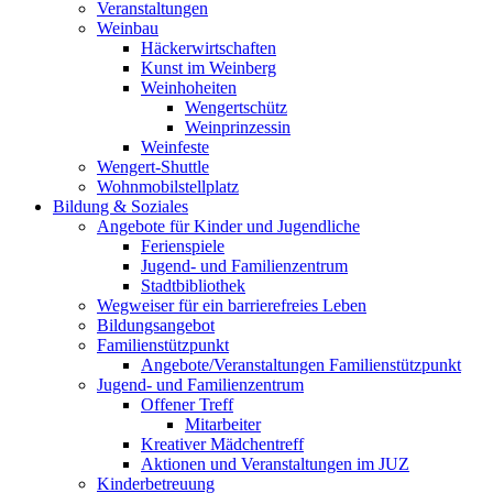
Veranstaltungen
Weinbau
Häckerwirtschaften
Kunst im Weinberg
Weinhoheiten
Wengertschütz
Weinprinzessin
Weinfeste
Wengert-Shuttle
Wohnmobilstellplatz
Bildung & Soziales
Angebote für Kinder und Jugendliche
Ferienspiele
Jugend- und Familienzentrum
Stadtbibliothek
Wegweiser für ein barrierefreies Leben
Bildungsangebot
Familienstützpunkt
Angebote/Veranstaltungen Familienstützpunkt
Jugend- und Familienzentrum
Offener Treff
Mitarbeiter
Kreativer Mädchentreff
Aktionen und Veranstaltungen im JUZ
Kinderbetreuung