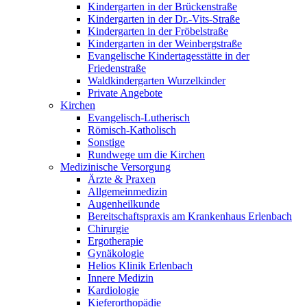
Kindergarten in der Brückenstraße
Kindergarten in der Dr.-Vits-Straße
Kindergarten in der Fröbelstraße
Kindergarten in der Weinbergstraße
Evangelische Kindertagesstätte in der
Friedenstraße
Waldkindergarten Wurzelkinder
Private Angebote
Kirchen
Evangelisch-Lutherisch
Römisch-Katholisch
Sonstige
Rundwege um die Kirchen
Medizinische Versorgung
Ärzte & Praxen
Allgemeinmedizin
Augenheilkunde
Bereitschaftspraxis am Krankenhaus Erlenbach
Chirurgie
Ergotherapie
Gynäkologie
Helios Klinik Erlenbach
Innere Medizin
Kardiologie
Kieferorthopädie