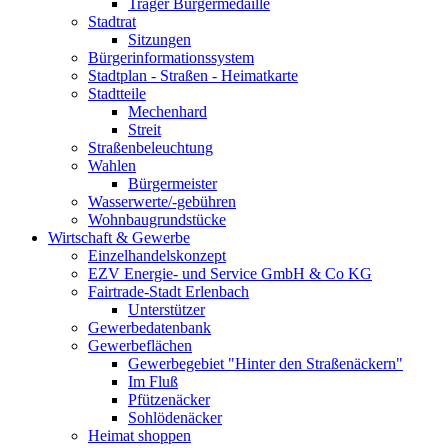
Träger Bürgermedaille
Stadtrat
Sitzungen
Bürgerinformationssystem
Stadtplan - Straßen - Heimatkarte
Stadtteile
Mechenhard
Streit
Straßenbeleuchtung
Wahlen
Bürgermeister
Wasserwerte/-gebühren
Wohnbaugrundstücke
Wirtschaft & Gewerbe
Einzelhandelskonzept
EZV Energie- und Service GmbH & Co KG
Fairtrade-Stadt Erlenbach
Unterstützer
Gewerbedatenbank
Gewerbeflächen
Gewerbegebiet "Hinter den Straßenäckern"
Im Fluß
Pfützenäcker
Sohlödenäcker
Heimat shoppen