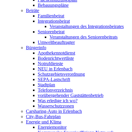
Bebauungspläne
Beiräte
Familienbeirat
Integrationsbeirat
Veranstaltungen des Integrationsbeirates
Seniorenbeirat
Veranstaltungen des Seniorenbeitrats
Umweltbeauftragter
Bürgerinfo
Apothekennotdienst
Bodenrichtwertliste
Notrufdienste
NEU in Erlenbach
Schutzgebietsverordnung
SEPA-Lastschrift
Stadtplan
Telefonverzeichnis
vorübergehender Gaststättenbetrieb
Was erledige ich wo?
Wasserschutzzonen
Carsharing-Auto in Erlenbach
City-Bus-Fahrplan
Energie und Klima
Energiemonitor