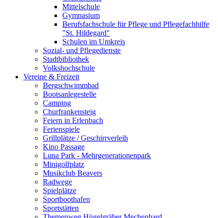
Mittelschule
Gymnasium
Berufsfachschule für Pflege und Pflegefachhilfe
"St. Hildegard"
Schulen im Umkreis
Sozial- und Pflegedienste
Stadtbibliothek
Volkshochschule
Vereine & Freizeit
Bergschwimmbad
Bootsanlegestelle
Camping
Churfrankensteig
Feiern in Erlenbach
Ferienspiele
Grillplätze / Geschirrverleih
Kino Passage
Luna Park - Mehrgenerationenpark
Minigolfplatz
Musikclub Beavers
Radwege
Spielplätze
Sportboothafen
Sportstätten
Themenweg Hügelgräber Mechenhard