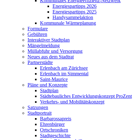
Kommunales Energieeffizienz-Netzwerk
Energiespartipps 2026
Energiespartipps 2025
Handysammelaktion
Kommunale Wärmeplanung
Formulare
Gebühren
Interaktiver Stadtplan
Mängelmeldung
Müllabfuhr und Versorgung
Neues aus dem Stadtrat
Partnerstädte
Erlenbach am Zürichsee
Erlenbach im Simmental
Saint-Maurice
Pläne und Konzepte
Stadtplan
Städtebauliches Entwicklungskonzept ProZent
Verkehrs- und Mobilitätskonzept
Satzungen
Stadtportrait
Barbarossapreis
Ehrenbürger
Ortschroniken
Stadtgeschichte