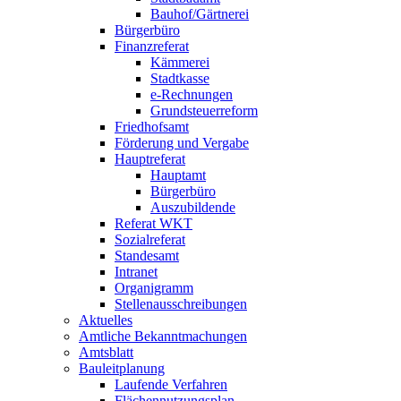
Bauhof/Gärtnerei
Bürgerbüro
Finanzreferat
Kämmerei
Stadtkasse
e-Rechnungen
Grundsteuerreform
Friedhofsamt
Förderung und Vergabe
Hauptreferat
Hauptamt
Bürgerbüro
Auszubildende
Referat WKT
Sozialreferat
Standesamt
Intranet
Organigramm
Stellenausschreibungen
Aktuelles
Amtliche Bekanntmachungen
Amtsblatt
Bauleitplanung
Laufende Verfahren
Flächennutzungsplan