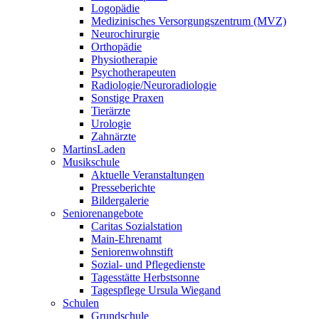
Logopädie
Medizinisches Versorgungszentrum (MVZ)
Neurochirurgie
Orthopädie
Physiotherapie
Psychotherapeuten
Radiologie/Neuroradiologie
Sonstige Praxen
Tierärzte
Urologie
Zahnärzte
MartinsLaden
Musikschule
Aktuelle Veranstaltungen
Presseberichte
Bildergalerie
Seniorenangebote
Caritas Sozialstation
Main-Ehrenamt
Seniorenwohnstift
Sozial- und Pflegedienste
Tagesstätte Herbstsonne
Tagespflege Ursula Wiegand
Schulen
Grundschule