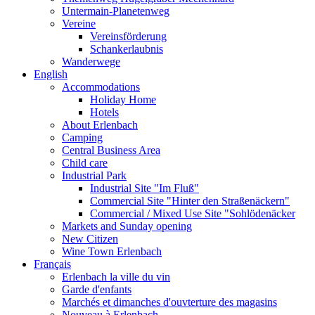
Untermain-Planetenweg
Vereine
Vereinsförderung
Schankerlaubnis
Wanderwege
English
Accommodations
Holiday Home
Hotels
About Erlenbach
Camping
Central Business Area
Child care
Industrial Park
Industrial Site "Im Fluß"
Commercial Site "Hinter den Straßenäckern"
Commercial / Mixed Use Site "Sohlödenäcker
Markets and Sunday opening
New Citizen
Wine Town Erlenbach
Français
Erlenbach la ville du vin
Garde d'enfants
Marchés et dimanches d'ouvterture des magasins
Nouveau à Erlenbach