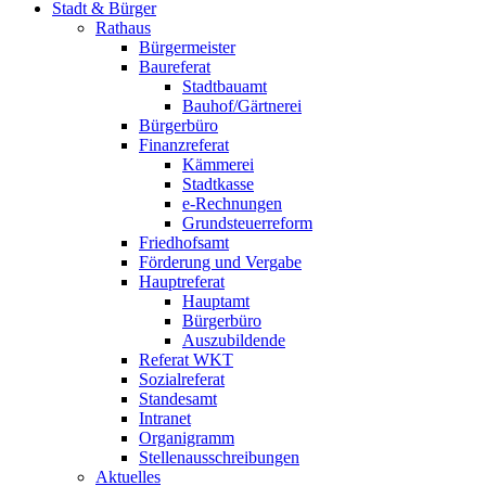
Stadt & Bürger
Rathaus
Bürgermeister
Baureferat
Stadtbauamt
Bauhof/Gärtnerei
Bürgerbüro
Finanzreferat
Kämmerei
Stadtkasse
e-Rechnungen
Grundsteuerreform
Friedhofsamt
Förderung und Vergabe
Hauptreferat
Hauptamt
Bürgerbüro
Auszubildende
Referat WKT
Sozialreferat
Standesamt
Intranet
Organigramm
Stellenausschreibungen
Aktuelles