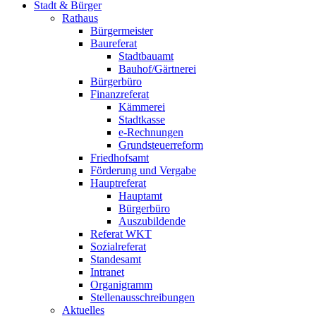
Stadt & Bürger
Rathaus
Bürgermeister
Baureferat
Stadtbauamt
Bauhof/Gärtnerei
Bürgerbüro
Finanzreferat
Kämmerei
Stadtkasse
e-Rechnungen
Grundsteuerreform
Friedhofsamt
Förderung und Vergabe
Hauptreferat
Hauptamt
Bürgerbüro
Auszubildende
Referat WKT
Sozialreferat
Standesamt
Intranet
Organigramm
Stellenausschreibungen
Aktuelles