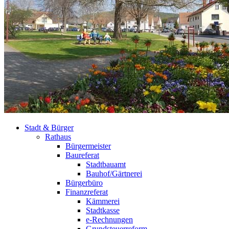
Stadt & Bürger
Rathaus
Bürgermeister
Baureferat
Stadtbauamt
Bauhof/Gärtnerei
Bürgerbüro
Finanzreferat
Kämmerei
Stadtkasse
e-Rechnungen
Grundsteuerreform