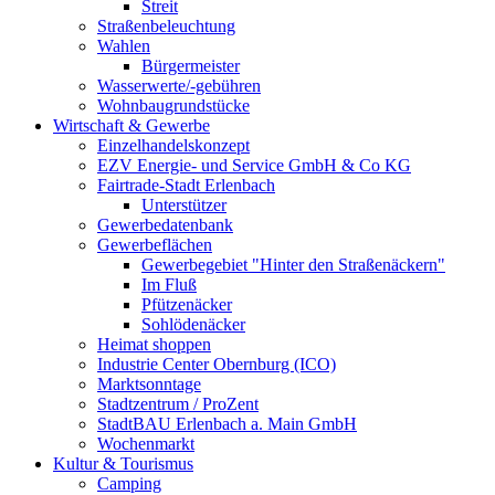
Streit
Straßenbeleuchtung
Wahlen
Bürgermeister
Wasserwerte/-gebühren
Wohnbaugrundstücke
Wirtschaft & Gewerbe
Einzelhandelskonzept
EZV Energie- und Service GmbH & Co KG
Fairtrade-Stadt Erlenbach
Unterstützer
Gewerbedatenbank
Gewerbeflächen
Gewerbegebiet "Hinter den Straßenäckern"
Im Fluß
Pfützenäcker
Sohlödenäcker
Heimat shoppen
Industrie Center Obernburg (ICO)
Marktsonntage
Stadtzentrum / ProZent
StadtBAU Erlenbach a. Main GmbH
Wochenmarkt
Kultur & Tourismus
Camping