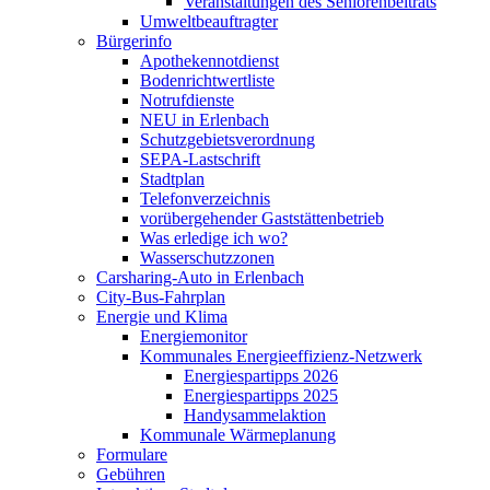
Veranstaltungen des Seniorenbeitrats
Umweltbeauftragter
Bürgerinfo
Apothekennotdienst
Bodenrichtwertliste
Notrufdienste
NEU in Erlenbach
Schutzgebietsverordnung
SEPA-Lastschrift
Stadtplan
Telefonverzeichnis
vorübergehender Gaststättenbetrieb
Was erledige ich wo?
Wasserschutzzonen
Carsharing-Auto in Erlenbach
City-Bus-Fahrplan
Energie und Klima
Energiemonitor
Kommunales Energieeffizienz-Netzwerk
Energiespartipps 2026
Energiespartipps 2025
Handysammelaktion
Kommunale Wärmeplanung
Formulare
Gebühren