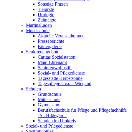
Sonstige Praxen
Tierärzte
Urologie
Zahnärzte
MartinsLaden
Musikschule
Aktuelle Veranstaltungen
Presseberichte
Bildergalerie
Seniorenangebote
Caritas Sozialstation
Main-Ehrenamt
Seniorenwohnstift
Sozial- und Pflegedienste
Tagesstätte Herbstsonne
Tagespflege Ursula Wiegand
Schulen
Grundschule
Mittelschule
Gymnasium
Berufsfachschule für Pflege und Pflegefachhilfe
"St. Hildegard"
Schulen im Umkreis
Sozial- und Pflegedienste
Stadtbibliothek