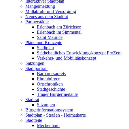
Interaktiver Stadtplan
Mängelmeldung
Müllabfuhr und Versorgung
Neues aus dem Stadtrat
Partnerstädte
Erlenbach am Zürichsee
Erlenbach im Simmental
Saint-Maurice
Pläne und Konzepte
Stadtplan
Städtebauliches Entwicklungskonzept ProZent
Verkehrs- und Mobilitätskonzept
Satzungen
Stadtportrait
Barbarossapreis
Ehrenbürger
Ortschroniken
Stadtgeschichte
Träger Bürgermedaille
Stadtrat
Sitzungen
Bürgerinformationssystem
Stadtplan - Straßen - Heimatkarte
Stadtteile
Mechenhard