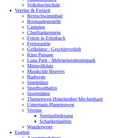
Volkshochschule
Vereine & Freizeit
Bergschwimmbad
Bootsanlegestelle
Camping
Churfrankensteig
Feiern in Erlenbach
Ferienspiele
Grillplätze / Geschirrverleih
Kino Passage
Luna Park - Mehrgenerationenpark
Minigolfplatz
Musikclub Beavers
Radwege
Spielplätze
Sportboothafen
Sportstätten
Themenweg Hügelgräber Mechenhard
Untermain-Planetenweg
Vereine
Vereinsförderung
Schankerlaubnis
Wanderwege
English
Accommodations