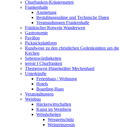
Churfranken-Kräutergarten
Frankenhalle
Anmietung
Bestuhlungspläne und Technische Daten
Veranstaltungen Frankenhalle
Fränkischer Rotwein Wanderweg
Gastronomie
Pavillon
Picknickplattform
Rundwege zu den christlichen Gedenkstätten um die
Kirchen
Sehenswürdigkeiten
terroir f Churfranken
Themenweg Hügelgräber Mechenhard
Unterkünfte
Ferienhaus / Wohnung
Hotels
Boarding-Haus
Veranstaltungen
Weinbau
Häckerwirtschaften
Kunst im Weinberg
Weinhoheiten
Wengertschütz
Weinprinzessin