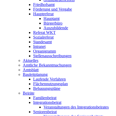
Friedhofsamt
Förderung und Vergabe
Hauptreferat
Hauptamt
Bürgerbüro
Auszubildende
Referat WKT
Sozialreferat
Standesamt
Intranet
Organigramm
Stellenausschreibungen
Aktuelles
Amtliche Bekanntmachungen
Amtsblatt
Bauleitplanung
Laufende Verfahren
Flächennutzungsplan
Bebauungspläne
Beiräte
Familienbeirat
Integrationsbeirat
Veranstaltungen des Integrationsbeirates
Seniorenbeirat