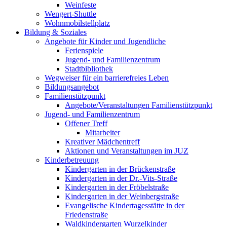
Weinfeste
Wengert-Shuttle
Wohnmobilstellplatz
Bildung & Soziales
Angebote für Kinder und Jugendliche
Ferienspiele
Jugend- und Familienzentrum
Stadtbibliothek
Wegweiser für ein barrierefreies Leben
Bildungsangebot
Familienstützpunkt
Angebote/Veranstaltungen Familienstützpunkt
Jugend- und Familienzentrum
Offener Treff
Mitarbeiter
Kreativer Mädchentreff
Aktionen und Veranstaltungen im JUZ
Kinderbetreuung
Kindergarten in der Brückenstraße
Kindergarten in der Dr.-Vits-Straße
Kindergarten in der Fröbelstraße
Kindergarten in der Weinbergstraße
Evangelische Kindertagesstätte in der
Friedenstraße
Waldkindergarten Wurzelkinder