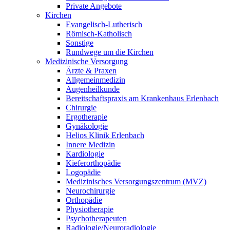
Private Angebote
Kirchen
Evangelisch-Lutherisch
Römisch-Katholisch
Sonstige
Rundwege um die Kirchen
Medizinische Versorgung
Ärzte & Praxen
Allgemeinmedizin
Augenheilkunde
Bereitschaftspraxis am Krankenhaus Erlenbach
Chirurgie
Ergotherapie
Gynäkologie
Helios Klinik Erlenbach
Innere Medizin
Kardiologie
Kieferorthopädie
Logopädie
Medizinisches Versorgungszentrum (MVZ)
Neurochirurgie
Orthopädie
Physiotherapie
Psychotherapeuten
Radiologie/Neuroradiologie