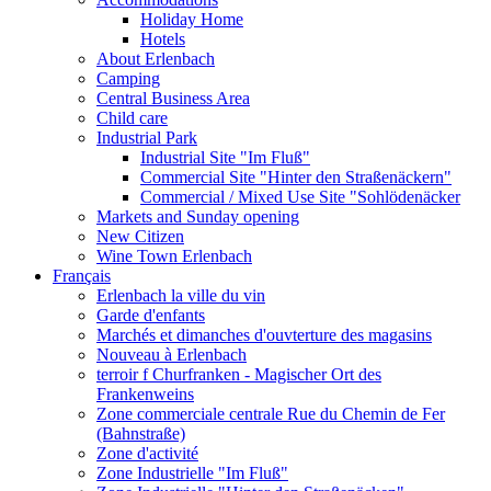
Holiday Home
Hotels
About Erlenbach
Camping
Central Business Area
Child care
Industrial Park
Industrial Site "Im Fluß"
Commercial Site "Hinter den Straßenäckern"
Commercial / Mixed Use Site "Sohlödenäcker
Markets and Sunday opening
New Citizen
Wine Town Erlenbach
Français
Erlenbach la ville du vin
Garde d'enfants
Marchés et dimanches d'ouvterture des magasins
Nouveau à Erlenbach
terroir f Churfranken - Magischer Ort des
Frankenweins
Zone commerciale centrale Rue du Chemin de Fer
(Bahnstraße)
Zone d'activité
Zone Industrielle "Im Fluß"