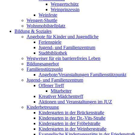
Wengertschütz
Weinprinzessin
Weinfeste
Wengert-Shuttle
Wohnmobilstellplatz
Bildung & Soziales
Angebote für Kinder und Jugendliche
Ferienspiele
Jugend- und Familienzentrum
Stadtbibliothek
Wegweiser für ein barrierefreies Leben
Bildungsangebot
Familienstützpunkt
Angebote/Veranstaltungen Familienstützpunkt
Jugend- und Familienzentrum
Offener Treff
Mitarbeiter
Kreativer Mädchentreff
Aktionen und Veranstaltungen im JUZ
Kinderbetreuung
Kindergarten in der Brückenstraße
Kindergarten in der Dr.-Vits-Straße
Kindergarten in der Fröbelstraße
Kindergarten in der Weinbergstraße
Evangelische Kindertagesstätte in der Friedenstraß