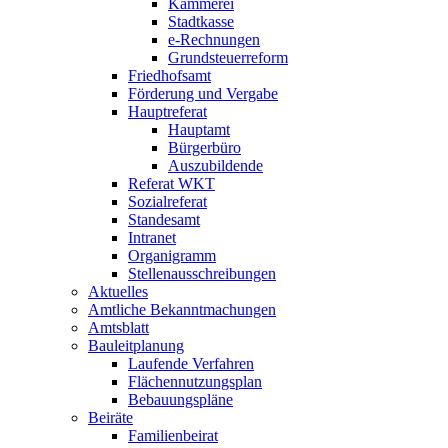
Kämmerei
Stadtkasse
e-Rechnungen
Grundsteuerreform
Friedhofsamt
Förderung und Vergabe
Hauptreferat
Hauptamt
Bürgerbüro
Auszubildende
Referat WKT
Sozialreferat
Standesamt
Intranet
Organigramm
Stellenausschreibungen
Aktuelles
Amtliche Bekanntmachungen
Amtsblatt
Bauleitplanung
Laufende Verfahren
Flächennutzungsplan
Bebauungspläne
Beiräte
Familienbeirat