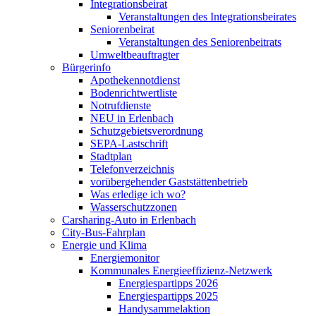
Integrationsbeirat
Veranstaltungen des Integrationsbeirates
Seniorenbeirat
Veranstaltungen des Seniorenbeitrats
Umweltbeauftragter
Bürgerinfo
Apothekennotdienst
Bodenrichtwertliste
Notrufdienste
NEU in Erlenbach
Schutzgebietsverordnung
SEPA-Lastschrift
Stadtplan
Telefonverzeichnis
vorübergehender Gaststättenbetrieb
Was erledige ich wo?
Wasserschutzzonen
Carsharing-Auto in Erlenbach
City-Bus-Fahrplan
Energie und Klima
Energiemonitor
Kommunales Energieeffizienz-Netzwerk
Energiespartipps 2026
Energiespartipps 2025
Handysammelaktion