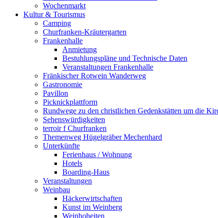
Wochenmarkt
Kultur & Tourismus
Camping
Churfranken-Kräutergarten
Frankenhalle
Anmietung
Bestuhlungspläne und Technische Daten
Veranstaltungen Frankenhalle
Fränkischer Rotwein Wanderweg
Gastronomie
Pavillon
Picknickplattform
Rundwege zu den christlichen Gedenkstätten um die Kir
Sehenswürdigkeiten
terroir f Churfranken
Themenweg Hügelgräber Mechenhard
Unterkünfte
Ferienhaus / Wohnung
Hotels
Boarding-Haus
Veranstaltungen
Weinbau
Häckerwirtschaften
Kunst im Weinberg
Weinhoheiten