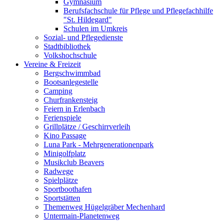
Gymnasium
Berufsfachschule für Pflege und Pflegefachhilfe
"St. Hildegard"
Schulen im Umkreis
Sozial- und Pflegedienste
Stadtbibliothek
Volkshochschule
Vereine & Freizeit
Bergschwimmbad
Bootsanlegestelle
Camping
Churfrankensteig
Feiern in Erlenbach
Ferienspiele
Grillplätze / Geschirrverleih
Kino Passage
Luna Park - Mehrgenerationenpark
Minigolfplatz
Musikclub Beavers
Radwege
Spielplätze
Sportboothafen
Sportstätten
Themenweg Hügelgräber Mechenhard
Untermain-Planetenweg