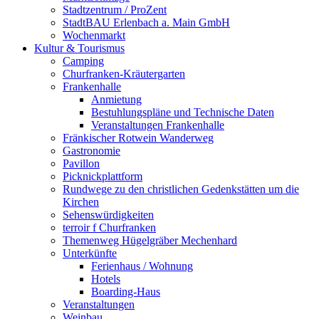
Stadtzentrum / ProZent
StadtBAU Erlenbach a. Main GmbH
Wochenmarkt
Kultur & Tourismus
Camping
Churfranken-Kräutergarten
Frankenhalle
Anmietung
Bestuhlungspläne und Technische Daten
Veranstaltungen Frankenhalle
Fränkischer Rotwein Wanderweg
Gastronomie
Pavillon
Picknickplattform
Rundwege zu den christlichen Gedenkstätten um die
Kirchen
Sehenswürdigkeiten
terroir f Churfranken
Themenweg Hügelgräber Mechenhard
Unterkünfte
Ferienhaus / Wohnung
Hotels
Boarding-Haus
Veranstaltungen
Weinbau