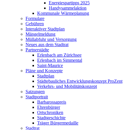
Energiespartipps 2025
Handysammelaktion
Kommunale Wärmeplanung
Formulare
Gebühren
Interaktiver Stadtplan
Mängelmeldung
Müllabfuhr und Versorgung
Neues aus dem Stadtrat
Partnerstädte
Erlenbach am Zürichsee
Erlenbach im Simmental
Saint-Maurice
Pläne und Konzepte
Stadtplan
Städtebauliches Entwicklungskonzept ProZent
Verkehrs- und Mobilitätskonzept
Satzungen
Stadtportrait
Barbarossapreis
Ehrenbürger
Ortschroniken
Stadtgeschichte
Träger Bürgermedaille
Stadtrat