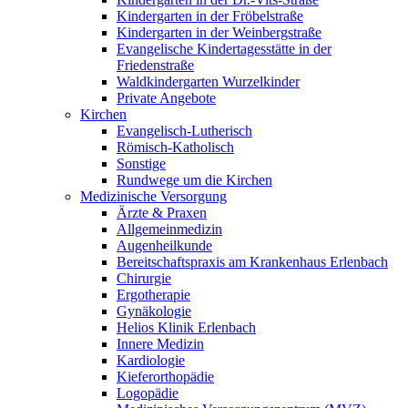
Kindergarten in der Fröbelstraße
Kindergarten in der Weinbergstraße
Evangelische Kindertagesstätte in der
Friedenstraße
Waldkindergarten Wurzelkinder
Private Angebote
Kirchen
Evangelisch-Lutherisch
Römisch-Katholisch
Sonstige
Rundwege um die Kirchen
Medizinische Versorgung
Ärzte & Praxen
Allgemeinmedizin
Augenheilkunde
Bereitschaftspraxis am Krankenhaus Erlenbach
Chirurgie
Ergotherapie
Gynäkologie
Helios Klinik Erlenbach
Innere Medizin
Kardiologie
Kieferorthopädie
Logopädie