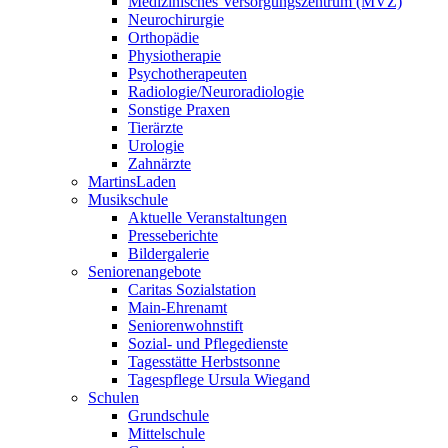
Medizinisches Versorgungszentrum (MVZ)
Neurochirurgie
Orthopädie
Physiotherapie
Psychotherapeuten
Radiologie/Neuroradiologie
Sonstige Praxen
Tierärzte
Urologie
Zahnärzte
MartinsLaden
Musikschule
Aktuelle Veranstaltungen
Presseberichte
Bildergalerie
Seniorenangebote
Caritas Sozialstation
Main-Ehrenamt
Seniorenwohnstift
Sozial- und Pflegedienste
Tagesstätte Herbstsonne
Tagespflege Ursula Wiegand
Schulen
Grundschule
Mittelschule