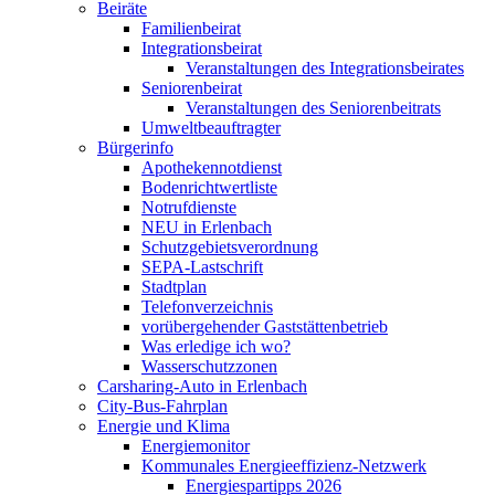
Beiräte
Familienbeirat
Integrationsbeirat
Veranstaltungen des Integrationsbeirates
Seniorenbeirat
Veranstaltungen des Seniorenbeitrats
Umweltbeauftragter
Bürgerinfo
Apothekennotdienst
Bodenrichtwertliste
Notrufdienste
NEU in Erlenbach
Schutzgebietsverordnung
SEPA-Lastschrift
Stadtplan
Telefonverzeichnis
vorübergehender Gaststättenbetrieb
Was erledige ich wo?
Wasserschutzzonen
Carsharing-Auto in Erlenbach
City-Bus-Fahrplan
Energie und Klima
Energiemonitor
Kommunales Energieeffizienz-Netzwerk
Energiespartipps 2026