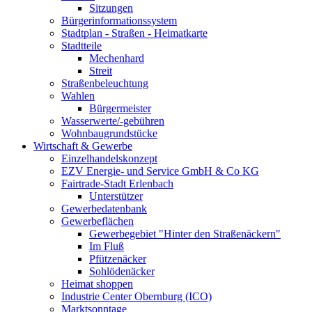
Sitzungen
Bürgerinformationssystem
Stadtplan - Straßen - Heimatkarte
Stadtteile
Mechenhard
Streit
Straßenbeleuchtung
Wahlen
Bürgermeister
Wasserwerte/-gebühren
Wohnbaugrundstücke
Wirtschaft & Gewerbe
Einzelhandelskonzept
EZV Energie- und Service GmbH & Co KG
Fairtrade-Stadt Erlenbach
Unterstützer
Gewerbedatenbank
Gewerbeflächen
Gewerbegebiet "Hinter den Straßenäckern"
Im Fluß
Pfützenäcker
Sohlödenäcker
Heimat shoppen
Industrie Center Obernburg (ICO)
Marktsonntage