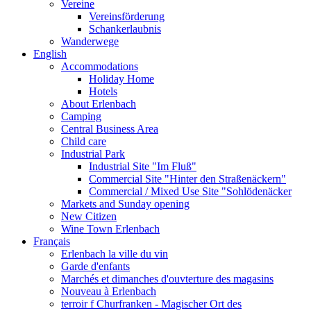
Vereine
Vereinsförderung
Schankerlaubnis
Wanderwege
English
Accommodations
Holiday Home
Hotels
About Erlenbach
Camping
Central Business Area
Child care
Industrial Park
Industrial Site "Im Fluß"
Commercial Site "Hinter den Straßenäckern"
Commercial / Mixed Use Site "Sohlödenäcker
Markets and Sunday opening
New Citizen
Wine Town Erlenbach
Français
Erlenbach la ville du vin
Garde d'enfants
Marchés et dimanches d'ouvterture des magasins
Nouveau à Erlenbach
terroir f Churfranken - Magischer Ort des