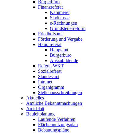
Bürgerbüro
Finanzreferat
Kämmerei
Stadtkasse
e-Rechnungen
Grundsteuerreform
Friedhofsamt
Förderung und Vergabe
Hauptreferat
Hauptamt
Bürgerbüro
Auszubildende
Referat WKT
Sozialreferat
Standesamt
Intranet
Organigramm
Stellenausschreibungen
Aktuelles
Amtliche Bekanntmachungen
Amtsblatt
Bauleitplanung
Laufende Verfahren
Flächennutzungsplan
Bebauungspläne