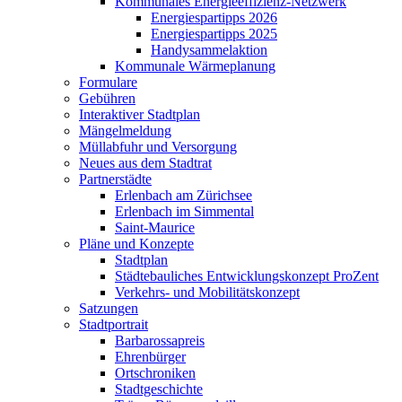
Kommunales Energieeffizienz-Netzwerk
Energiespartipps 2026
Energiespartipps 2025
Handysammelaktion
Kommunale Wärmeplanung
Formulare
Gebühren
Interaktiver Stadtplan
Mängelmeldung
Müllabfuhr und Versorgung
Neues aus dem Stadtrat
Partnerstädte
Erlenbach am Zürichsee
Erlenbach im Simmental
Saint-Maurice
Pläne und Konzepte
Stadtplan
Städtebauliches Entwicklungskonzept ProZent
Verkehrs- und Mobilitätskonzept
Satzungen
Stadtportrait
Barbarossapreis
Ehrenbürger
Ortschroniken
Stadtgeschichte