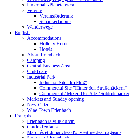
Untermain-Planetenweg
Vereine
Vereinsförderung
Schankerlaubnis
Wanderwege
English
Accommodations
Holiday Home
Hotels
About Erlenbach
Camping
Central Business Area
Child care
Industrial Park
Industrial Site "Im Fluß"
Commercial Site "Hinter den Straßenäckern"
Commercial / Mixed Use Site "Sohlödenäcker
Markets and Sunday opening
New Citizen
Wine Town Erlenbach
Français
Erlenbach la ville du vin
Garde d'enfants
Marchés et dimanches d'ouvterture des magasins
Nouveau à Erlenbach