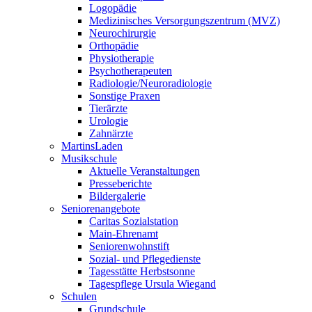
Logopädie
Medizinisches Versorgungszentrum (MVZ)
Neurochirurgie
Orthopädie
Physiotherapie
Psychotherapeuten
Radiologie/Neuroradiologie
Sonstige Praxen
Tierärzte
Urologie
Zahnärzte
MartinsLaden
Musikschule
Aktuelle Veranstaltungen
Presseberichte
Bildergalerie
Seniorenangebote
Caritas Sozialstation
Main-Ehrenamt
Seniorenwohnstift
Sozial- und Pflegedienste
Tagesstätte Herbstsonne
Tagespflege Ursula Wiegand
Schulen
Grundschule