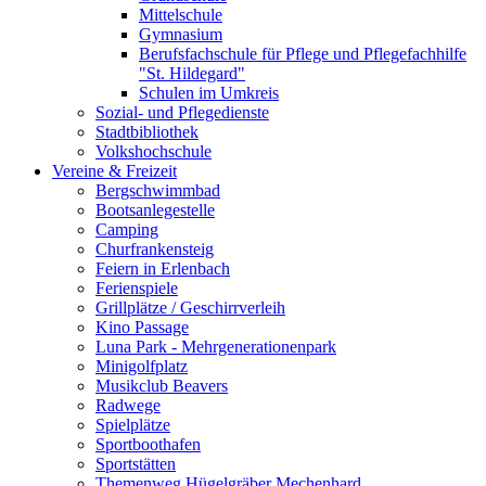
Mittelschule
Gymnasium
Berufsfachschule für Pflege und Pflegefachhilfe
"St. Hildegard"
Schulen im Umkreis
Sozial- und Pflegedienste
Stadtbibliothek
Volkshochschule
Vereine & Freizeit
Bergschwimmbad
Bootsanlegestelle
Camping
Churfrankensteig
Feiern in Erlenbach
Ferienspiele
Grillplätze / Geschirrverleih
Kino Passage
Luna Park - Mehrgenerationenpark
Minigolfplatz
Musikclub Beavers
Radwege
Spielplätze
Sportboothafen
Sportstätten
Themenweg Hügelgräber Mechenhard