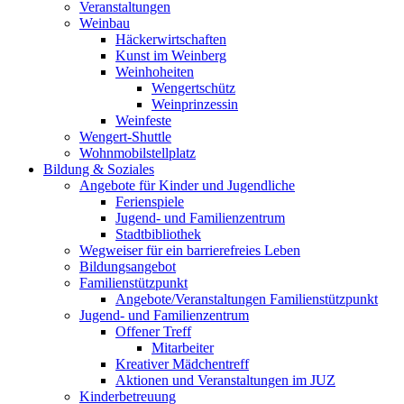
Veranstaltungen
Weinbau
Häckerwirtschaften
Kunst im Weinberg
Weinhoheiten
Wengertschütz
Weinprinzessin
Weinfeste
Wengert-Shuttle
Wohnmobilstellplatz
Bildung & Soziales
Angebote für Kinder und Jugendliche
Ferienspiele
Jugend- und Familienzentrum
Stadtbibliothek
Wegweiser für ein barrierefreies Leben
Bildungsangebot
Familienstützpunkt
Angebote/Veranstaltungen Familienstützpunkt
Jugend- und Familienzentrum
Offener Treff
Mitarbeiter
Kreativer Mädchentreff
Aktionen und Veranstaltungen im JUZ
Kinderbetreuung