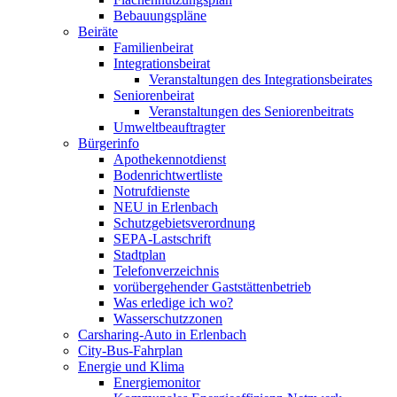
Bebauungspläne
Beiräte
Familienbeirat
Integrationsbeirat
Veranstaltungen des Integrationsbeirates
Seniorenbeirat
Veranstaltungen des Seniorenbeitrats
Umweltbeauftragter
Bürgerinfo
Apothekennotdienst
Bodenrichtwertliste
Notrufdienste
NEU in Erlenbach
Schutzgebietsverordnung
SEPA-Lastschrift
Stadtplan
Telefonverzeichnis
vorübergehender Gaststättenbetrieb
Was erledige ich wo?
Wasserschutzzonen
Carsharing-Auto in Erlenbach
City-Bus-Fahrplan
Energie und Klima
Energiemonitor