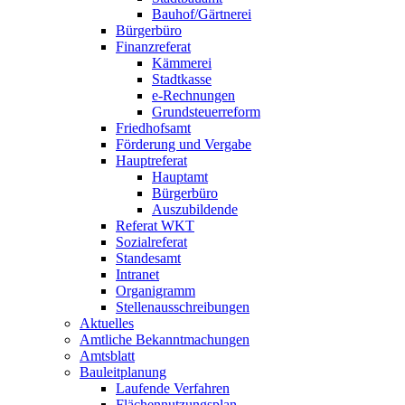
Bauhof/Gärtnerei
Bürgerbüro
Finanzreferat
Kämmerei
Stadtkasse
e-Rechnungen
Grundsteuerreform
Friedhofsamt
Förderung und Vergabe
Hauptreferat
Hauptamt
Bürgerbüro
Auszubildende
Referat WKT
Sozialreferat
Standesamt
Intranet
Organigramm
Stellenausschreibungen
Aktuelles
Amtliche Bekanntmachungen
Amtsblatt
Bauleitplanung
Laufende Verfahren
Flächennutzungsplan