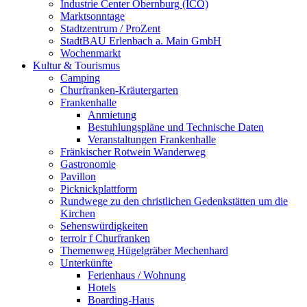
Industrie Center Obernburg (ICO)
Marktsonntage
Stadtzentrum / ProZent
StadtBAU Erlenbach a. Main GmbH
Wochenmarkt
Kultur & Tourismus
Camping
Churfranken-Kräutergarten
Frankenhalle
Anmietung
Bestuhlungspläne und Technische Daten
Veranstaltungen Frankenhalle
Fränkischer Rotwein Wanderweg
Gastronomie
Pavillon
Picknickplattform
Rundwege zu den christlichen Gedenkstätten um die
Kirchen
Sehenswürdigkeiten
terroir f Churfranken
Themenweg Hügelgräber Mechenhard
Unterkünfte
Ferienhaus / Wohnung
Hotels
Boarding-Haus