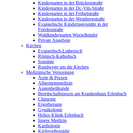
Kindergarten in der Brückenstraße
Kindergarten in der Dr.-Vits-Straße
Kindergarten in der Fröbelstraße
Kindergarten in der Weinbergstraße
Evangelische Kindertagesstätte in der
Friedenstraße
Waldkindergarten Wurzelkinder
Private Angebote
Kirchen
Evangelisch-Lutherisch
Römisch-Katholisch
Sonstige
Rundwege um die Kirchen
Medizinische Versorgung
Ärzte & Praxen
Allgemeinmedizin
Augenheilkunde
Bereitschaftspraxis am Krankenhaus Erlenbach
Chirurgie
Ergotherapie
Gynäkologie
Helios Klinik Erlenbach
Innere Medizin
Kardiologie
Kieferorthopädie