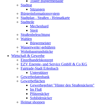
Träger Bürgermedaille
Stadtrat
Sitzungen
Bürgerinformationssystem
Stadtplan - Straßen - Heimatkarte
Stadtteile
Mechenhard
Streit
Straßenbeleuchtung
Wahlen
Bürgermeister
Wasserwerte/-gebühren
Wohnbaugrundstücke
Wirtschaft & Gewerbe
Einzelhandelskonzept
EZV Energie- und Service GmbH & Co KG
Fairtrade-Stadt Erlenbach
Unterstützer
Gewerbedatenbank
Gewerbeflächen
Gewerbegebiet "Hinter den Straßenäckern"
Im Fluß
Pfützenäcker
Sohlödenäcker
Heimat shoppen