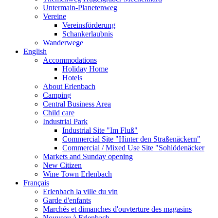
Untermain-Planetenweg
Vereine
Vereinsförderung
Schankerlaubnis
Wanderwege
English
Accommodations
Holiday Home
Hotels
About Erlenbach
Camping
Central Business Area
Child care
Industrial Park
Industrial Site "Im Fluß"
Commercial Site "Hinter den Straßenäckern"
Commercial / Mixed Use Site "Sohlödenäcker
Markets and Sunday opening
New Citizen
Wine Town Erlenbach
Français
Erlenbach la ville du vin
Garde d'enfants
Marchés et dimanches d'ouvterture des magasins
Nouveau à Erlenbach