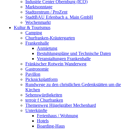
Industrie Center Obernburg (ICO)
Marktsonntage
Stadtzentrum / ProZent
StadtBAU Erlenbach a. Main GmbH
Wochenmarkt
Kultur & Tourismus
Camping
Churfranken-Kräutergarten
Frankenhalle
Anmietung
Bestuhlungspläne und Technische Daten
Veranstaltungen Frankenhalle
Fränkischer Rotwein Wanderweg
Gastronomie
Pavillon
Picknickplattform
Rundwege zu den christlichen Gedenkstätten um die
Kirchen
Sehenswürdigkeiten
terroir f Churfranken
Themenweg Hügelgräber Mechenhard
Unterkünfte
Ferienhaus / Wohnung
Hotels
Boarding-Haus