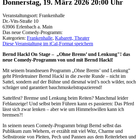
Donnerstag, 19. März 2026 20:00
Uhr
Veranstaltungsort:
Frankenhalle
Dr.-Vits-Straße 10
63906
Erlenbach a. Main
Das neue Comedy-Programm:
Kategorien:
Frankenhalle
,
Kabarett, Theater
Diese Veranstaltung im iCal-Format speichern
Bernd Hackl On Stage – „Ohne Brems’ und Lenkung"! das
neue Comedy-Programm von und mit Bernd Hackl!
Mit seinem brandneuen Programm „Ohne Brems’ und Lenkung"
geht Pferdetrainer Bernd Hackl in die zweite Runde – nicht im
Sattel, sondern auf der Bühne und diesmal wird’s noch wilder, noch
schräger und garantiert bauchmuskelstrapazierend!
Sattelfest? Bremse und Lenkung beim Reiten? Manchmal leider
Fehlanzeige! Und selbst beim Führen kann es passieren: Das Pferd
lässt sich zwar lenken – aber wie um Himmelswillen kann ich
bremsen?!
In seinem neuen Comedy-Programm bringt Bernd selbst das
Publikum zum Wiehern, er erzählt mit viel Witz, Charme und
Selbstironie von Pleiten, Pech und Pannen aus dem Reiterleben und