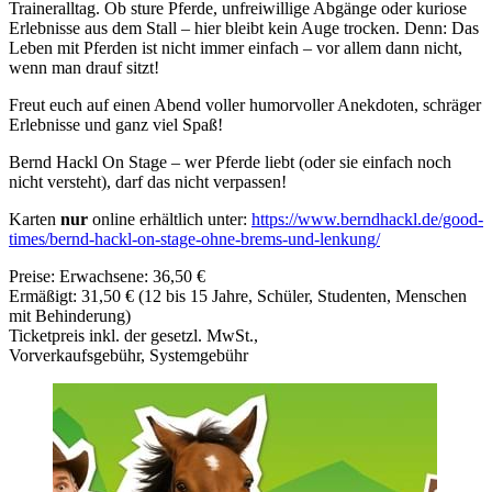
Traineralltag. Ob sture Pferde, unfreiwillige Abgänge oder kuriose
Erlebnisse aus dem Stall – hier bleibt kein Auge trocken. Denn: Das
Leben mit Pferden ist nicht immer einfach – vor allem dann nicht,
wenn man drauf sitzt!
Freut euch auf einen Abend voller humorvoller Anekdoten, schräger
Erlebnisse und ganz viel Spaß!
Bernd Hackl On Stage – wer Pferde liebt (oder sie einfach noch
nicht versteht), darf das nicht verpassen!
Karten
nur
online erhältlich unter:
https://www.berndhackl.de/good-
times/bernd-hackl-on-stage-ohne-brems-und-lenkung/
Preise: Erwachsene: 36,50 €
Ermäßigt: 31,50 € (12 bis 15 Jahre, Schüler, Studenten, Menschen
mit Behinderung)
Ticketpreis inkl. der gesetzl. MwSt.,
Vorverkaufsgebühr, Systemgebühr