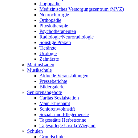
Logopädie
Medizinisches Versorgungszentrum (MVZ)
Neurochirurgie
Orthopädie
Physiotherapie
Psychotherapeuten
Radiologie/Neuroradiologie
Sonstige Praxen
Tierärzte
Urologie
Zahnärzte
MartinsLaden
Musikschule
Aktuelle Veranstaltungen
Presseberichte
Bildergalerie
Seniorenangebote
Caritas Sozialstation
Main-Ehrenamt
Seniorenwohnstift
Sozial- und Pflegedienste
Tagesstätte Herbstsonne
Tagespflege Ursula Wiegand
Schulen
Grundschule