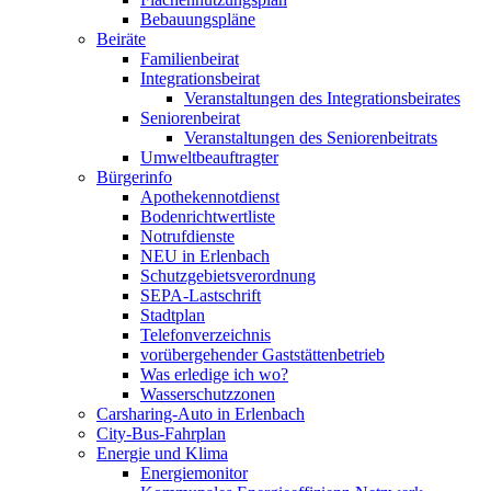
Bebauungspläne
Beiräte
Familienbeirat
Integrationsbeirat
Veranstaltungen des Integrationsbeirates
Seniorenbeirat
Veranstaltungen des Seniorenbeitrats
Umweltbeauftragter
Bürgerinfo
Apothekennotdienst
Bodenrichtwertliste
Notrufdienste
NEU in Erlenbach
Schutzgebietsverordnung
SEPA-Lastschrift
Stadtplan
Telefonverzeichnis
vorübergehender Gaststättenbetrieb
Was erledige ich wo?
Wasserschutzzonen
Carsharing-Auto in Erlenbach
City-Bus-Fahrplan
Energie und Klima
Energiemonitor