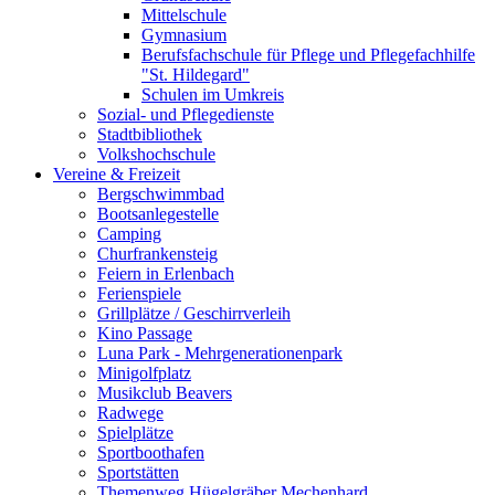
Mittelschule
Gymnasium
Berufsfachschule für Pflege und Pflegefachhilfe
"St. Hildegard"
Schulen im Umkreis
Sozial- und Pflegedienste
Stadtbibliothek
Volkshochschule
Vereine & Freizeit
Bergschwimmbad
Bootsanlegestelle
Camping
Churfrankensteig
Feiern in Erlenbach
Ferienspiele
Grillplätze / Geschirrverleih
Kino Passage
Luna Park - Mehrgenerationenpark
Minigolfplatz
Musikclub Beavers
Radwege
Spielplätze
Sportboothafen
Sportstätten
Themenweg Hügelgräber Mechenhard