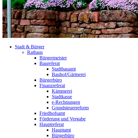
Stadt & Bürger
Rathaus
Bürgermeister
Baureferat
Stadtbauamt
Bauhof/Gärtnerei
Bürgerbüro
Finanzreferat
Kämmerei
Stadtkasse
e-Rechnungen
Grundsteuerreform
Friedhofsamt
Förderung und Vergabe
Hauptreferat
Hauptamt
Bürgerbüro