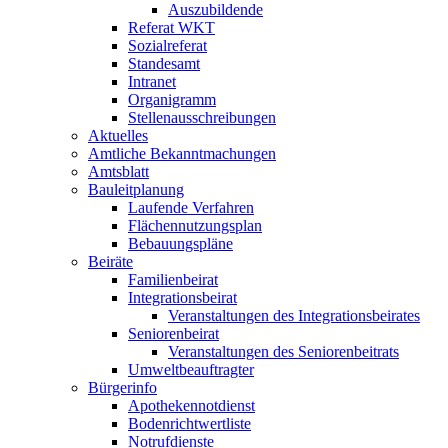
Auszubildende
Referat WKT
Sozialreferat
Standesamt
Intranet
Organigramm
Stellenausschreibungen
Aktuelles
Amtliche Bekanntmachungen
Amtsblatt
Bauleitplanung
Laufende Verfahren
Flächennutzungsplan
Bebauungspläne
Beiräte
Familienbeirat
Integrationsbeirat
Veranstaltungen des Integrationsbeirates
Seniorenbeirat
Veranstaltungen des Seniorenbeitrats
Umweltbeauftragter
Bürgerinfo
Apothekennotdienst
Bodenrichtwertliste
Notrufdienste