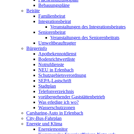
Bebauungspläne
Beiräte
Familienbeirat
Integrationsbeirat
Veranstaltungen des Integrationsbeirates
Seniorenbeirat
Veranstaltungen des Seniorenbeitrats
Umweltbeauftragter
Bürgerinfo
Apothekennotdienst
Bodenrichtwertliste
Notrufdienste
NEU in Erlenbach
Schutzgebietsverordnung
SEPA-Lastschrift
Stadtplan
Telefonverzeichnis
vorübergehender Gaststättenbetrieb
Was erledige ich wo?
Wasserschutzzonen
Carsharing-Auto in Erlenbach
City-Bus-Fahrplan
Energie und Klima
Energiemonitor