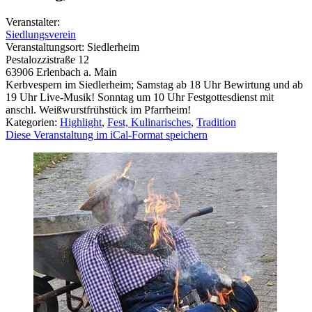
Veranstalter:
Siedlungsverein
Veranstaltungsort:
Siedlerheim
Pestalozzistraße 12
63906
Erlenbach a. Main
Kerbvespern im Siedlerheim; Samstag ab 18 Uhr Bewirtung und ab
19 Uhr Live-Musik! Sonntag um 10 Uhr Festgottesdienst mit
anschl. Weißwurstfrühstück im Pfarrheim!
Kategorien:
Highlight
,
Fest, Kulinarisches
,
Tradition
Diese Veranstaltung im iCal-Format speichern