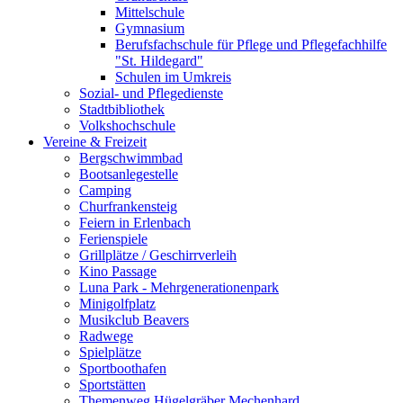
Mittelschule
Gymnasium
Berufsfachschule für Pflege und Pflegefachhilfe
"St. Hildegard"
Schulen im Umkreis
Sozial- und Pflegedienste
Stadtbibliothek
Volkshochschule
Vereine & Freizeit
Bergschwimmbad
Bootsanlegestelle
Camping
Churfrankensteig
Feiern in Erlenbach
Ferienspiele
Grillplätze / Geschirrverleih
Kino Passage
Luna Park - Mehrgenerationenpark
Minigolfplatz
Musikclub Beavers
Radwege
Spielplätze
Sportboothafen
Sportstätten
Themenweg Hügelgräber Mechenhard