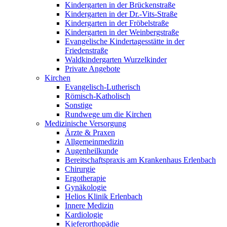
Kindergarten in der Brückenstraße
Kindergarten in der Dr.-Vits-Straße
Kindergarten in der Fröbelstraße
Kindergarten in der Weinbergstraße
Evangelische Kindertagesstätte in der
Friedenstraße
Waldkindergarten Wurzelkinder
Private Angebote
Kirchen
Evangelisch-Lutherisch
Römisch-Katholisch
Sonstige
Rundwege um die Kirchen
Medizinische Versorgung
Ärzte & Praxen
Allgemeinmedizin
Augenheilkunde
Bereitschaftspraxis am Krankenhaus Erlenbach
Chirurgie
Ergotherapie
Gynäkologie
Helios Klinik Erlenbach
Innere Medizin
Kardiologie
Kieferorthopädie