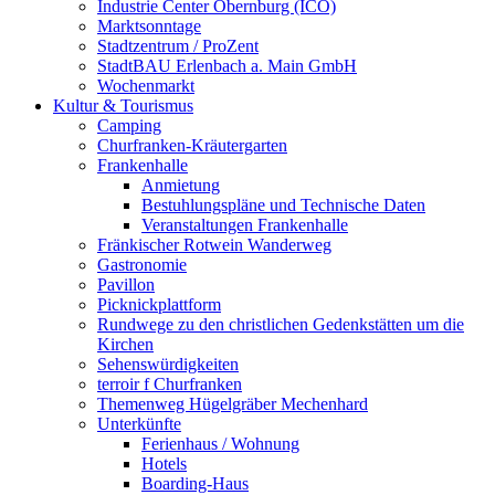
Industrie Center Obernburg (ICO)
Marktsonntage
Stadtzentrum / ProZent
StadtBAU Erlenbach a. Main GmbH
Wochenmarkt
Kultur & Tourismus
Camping
Churfranken-Kräutergarten
Frankenhalle
Anmietung
Bestuhlungspläne und Technische Daten
Veranstaltungen Frankenhalle
Fränkischer Rotwein Wanderweg
Gastronomie
Pavillon
Picknickplattform
Rundwege zu den christlichen Gedenkstätten um die
Kirchen
Sehenswürdigkeiten
terroir f Churfranken
Themenweg Hügelgräber Mechenhard
Unterkünfte
Ferienhaus / Wohnung
Hotels
Boarding-Haus