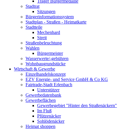
Träger Bürgermedaille
Stadtrat
Sitzungen
Bürgerinformationssystem
Stadtplan - Straßen - Heimatkarte
Stadtteile
Mechenhard
Streit
Straßenbeleuchtung
Wahlen
Bürgermeister
Wasserwerte/-gebühren
Wohnbaugrundstücke
Wirtschaft & Gewerbe
Einzelhandelskonzept
EZV Energie- und Service GmbH & Co KG
Fairtrade-Stadt Erlenbach
Unterstützer
Gewerbedatenbank
Gewerbeflächen
Gewerbegebiet "Hinter den Straßenäckern"
Im Fluß
Pfützenäcker
Sohlödenäcker
Heimat shoppen