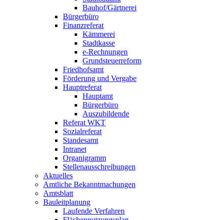
Bauhof/Gärtnerei
Bürgerbüro
Finanzreferat
Kämmerei
Stadtkasse
e-Rechnungen
Grundsteuerreform
Friedhofsamt
Förderung und Vergabe
Hauptreferat
Hauptamt
Bürgerbüro
Auszubildende
Referat WKT
Sozialreferat
Standesamt
Intranet
Organigramm
Stellenausschreibungen
Aktuelles
Amtliche Bekanntmachungen
Amtsblatt
Bauleitplanung
Laufende Verfahren
Flächennutzungsplan