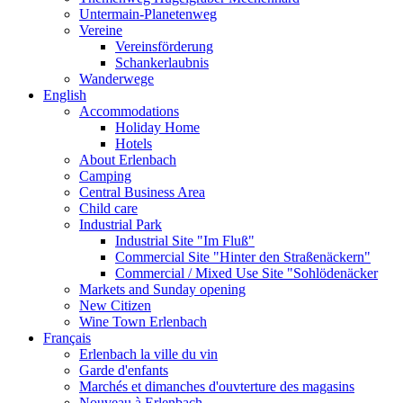
Untermain-Planetenweg
Vereine
Vereinsförderung
Schankerlaubnis
Wanderwege
English
Accommodations
Holiday Home
Hotels
About Erlenbach
Camping
Central Business Area
Child care
Industrial Park
Industrial Site "Im Fluß"
Commercial Site "Hinter den Straßenäckern"
Commercial / Mixed Use Site "Sohlödenäcker
Markets and Sunday opening
New Citizen
Wine Town Erlenbach
Français
Erlenbach la ville du vin
Garde d'enfants
Marchés et dimanches d'ouvterture des magasins
Nouveau à Erlenbach