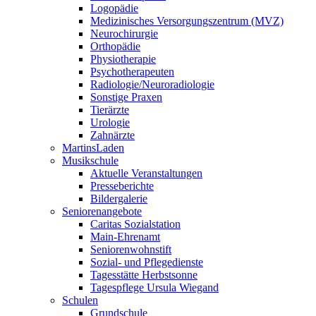
Logopädie
Medizinisches Versorgungszentrum (MVZ)
Neurochirurgie
Orthopädie
Physiotherapie
Psychotherapeuten
Radiologie/Neuroradiologie
Sonstige Praxen
Tierärzte
Urologie
Zahnärzte
MartinsLaden
Musikschule
Aktuelle Veranstaltungen
Presseberichte
Bildergalerie
Seniorenangebote
Caritas Sozialstation
Main-Ehrenamt
Seniorenwohnstift
Sozial- und Pflegedienste
Tagesstätte Herbstsonne
Tagespflege Ursula Wiegand
Schulen
Grundschule