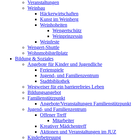
Veranstaltungen
Weinbau
Häckerwirtschaften
Kunst im Weinberg
Weinhoheiten
Wengertschütz
Weinprinzessin
Weinfeste
Wengert-Shuttle
Wohnmobilstellplatz
Bildung & Soziales
Angebote für Kinder und Jugendliche
Ferienspiele
Jugend- und Familienzentrum
Stadtbibliothek
Wegweiser für ein barrierefreies Leben
Bildungsangebot
Familienstützpunkt
Angebote/Veranstaltungen Familienstützpunkt
Jugend- und Familienzentrum
Offener Treff
Mitarbeiter
Kreativer Mädchentreff
Aktionen und Veranstaltungen im JUZ
Kinderbetreuung