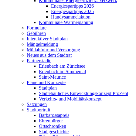
Kommunales Energieeffizienz-Netzwerk
Energiespartipps 2026
Energiespartipps 2025
Handysammelaktion
Kommunale Wärmeplanung
Formulare
Gebühren
Interaktiver Stadtplan
Mängelmeldung
Müllabfuhr und Versorgung
Neues aus dem Stadtrat
Partnerstädte
Erlenbach am Zürichsee
Erlenbach im Simmental
Saint-Maurice
Pläne und Konzepte
Stadtplan
Städtebauliches Entwicklungskonzept ProZent
Verkehrs- und Mobilitätskonzept
Satzungen
Stadtportrait
Barbarossapreis
Ehrenbürger
Ortschroniken
Stadtgeschichte