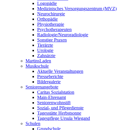
Logopädie
Medizinisches Versorgungszentrum (MVZ)
Neurochirurgie
Orthopädie
Physiotherapie
Psychotherapeuten
Radiologie/Neuroradiologie
Sonstige Praxen
Tierärzte
Urologie
Zahnärzte
MartinsLaden
Musikschule
Aktuelle Veranstaltungen
Presseberichte
Bildergalerie
Seniorenangebote
Caritas Sozialstation
Main-Ehrenamt
Seniorenwohnstift
Sozial- und Pflegedienste
Tagesstätte Herbstsonne
Tagespflege Ursula Wiegand
Schulen
Grundschule