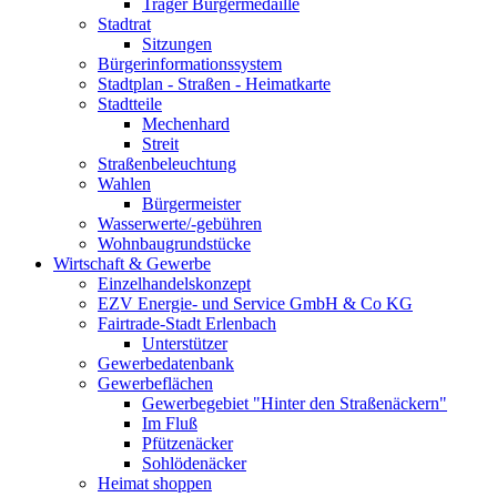
Träger Bürgermedaille
Stadtrat
Sitzungen
Bürgerinformationssystem
Stadtplan - Straßen - Heimatkarte
Stadtteile
Mechenhard
Streit
Straßenbeleuchtung
Wahlen
Bürgermeister
Wasserwerte/-gebühren
Wohnbaugrundstücke
Wirtschaft & Gewerbe
Einzelhandelskonzept
EZV Energie- und Service GmbH & Co KG
Fairtrade-Stadt Erlenbach
Unterstützer
Gewerbedatenbank
Gewerbeflächen
Gewerbegebiet "Hinter den Straßenäckern"
Im Fluß
Pfützenäcker
Sohlödenäcker
Heimat shoppen