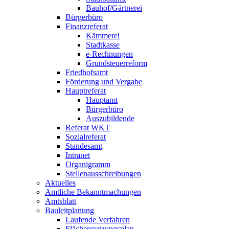
Bauhof/Gärtnerei
Bürgerbüro
Finanzreferat
Kämmerei
Stadtkasse
e-Rechnungen
Grundsteuerreform
Friedhofsamt
Förderung und Vergabe
Hauptreferat
Hauptamt
Bürgerbüro
Auszubildende
Referat WKT
Sozialreferat
Standesamt
Intranet
Organigramm
Stellenausschreibungen
Aktuelles
Amtliche Bekanntmachungen
Amtsblatt
Bauleitplanung
Laufende Verfahren
Flächennutzungsplan