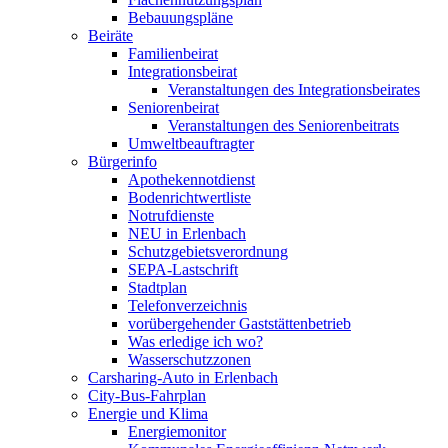
Bebauungspläne
Beiräte
Familienbeirat
Integrationsbeirat
Veranstaltungen des Integrationsbeirates
Seniorenbeirat
Veranstaltungen des Seniorenbeitrats
Umweltbeauftragter
Bürgerinfo
Apothekennotdienst
Bodenrichtwertliste
Notrufdienste
NEU in Erlenbach
Schutzgebietsverordnung
SEPA-Lastschrift
Stadtplan
Telefonverzeichnis
vorübergehender Gaststättenbetrieb
Was erledige ich wo?
Wasserschutzzonen
Carsharing-Auto in Erlenbach
City-Bus-Fahrplan
Energie und Klima
Energiemonitor