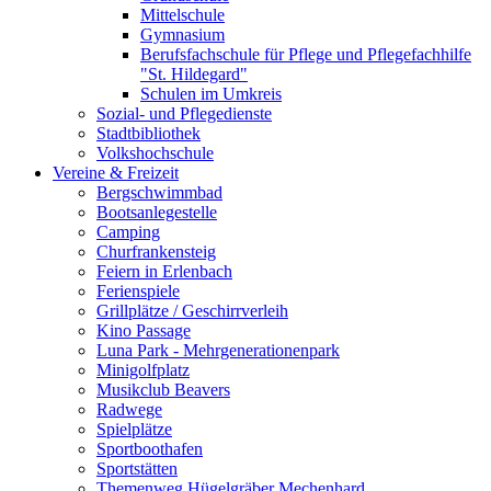
Mittelschule
Gymnasium
Berufsfachschule für Pflege und Pflegefachhilfe
"St. Hildegard"
Schulen im Umkreis
Sozial- und Pflegedienste
Stadtbibliothek
Volkshochschule
Vereine & Freizeit
Bergschwimmbad
Bootsanlegestelle
Camping
Churfrankensteig
Feiern in Erlenbach
Ferienspiele
Grillplätze / Geschirrverleih
Kino Passage
Luna Park - Mehrgenerationenpark
Minigolfplatz
Musikclub Beavers
Radwege
Spielplätze
Sportboothafen
Sportstätten
Themenweg Hügelgräber Mechenhard