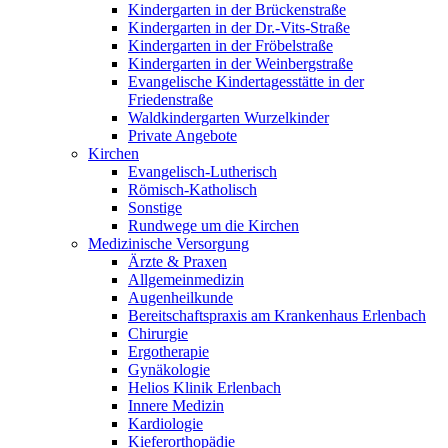
Kindergarten in der Brückenstraße
Kindergarten in der Dr.-Vits-Straße
Kindergarten in der Fröbelstraße
Kindergarten in der Weinbergstraße
Evangelische Kindertagesstätte in der
Friedenstraße
Waldkindergarten Wurzelkinder
Private Angebote
Kirchen
Evangelisch-Lutherisch
Römisch-Katholisch
Sonstige
Rundwege um die Kirchen
Medizinische Versorgung
Ärzte & Praxen
Allgemeinmedizin
Augenheilkunde
Bereitschaftspraxis am Krankenhaus Erlenbach
Chirurgie
Ergotherapie
Gynäkologie
Helios Klinik Erlenbach
Innere Medizin
Kardiologie
Kieferorthopädie