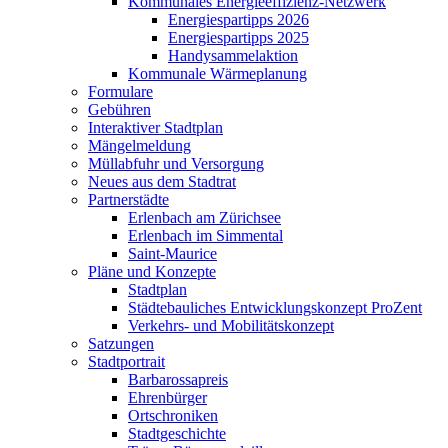
Kommunales Energieeffizienz-Netzwerk
Energiespartipps 2026
Energiespartipps 2025
Handysammelaktion
Kommunale Wärmeplanung
Formulare
Gebühren
Interaktiver Stadtplan
Mängelmeldung
Müllabfuhr und Versorgung
Neues aus dem Stadtrat
Partnerstädte
Erlenbach am Zürichsee
Erlenbach im Simmental
Saint-Maurice
Pläne und Konzepte
Stadtplan
Städtebauliches Entwicklungskonzept ProZent
Verkehrs- und Mobilitätskonzept
Satzungen
Stadtportrait
Barbarossapreis
Ehrenbürger
Ortschroniken
Stadtgeschichte