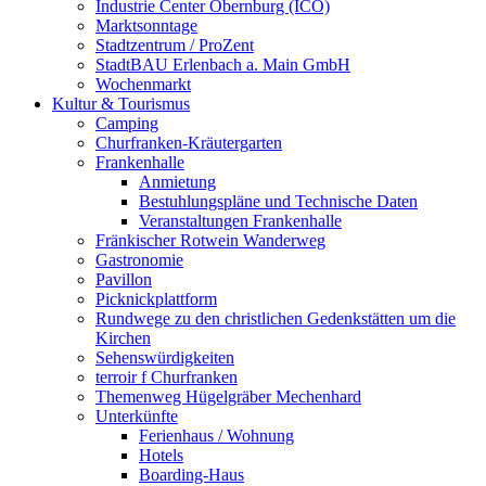
Industrie Center Obernburg (ICO)
Marktsonntage
Stadtzentrum / ProZent
StadtBAU Erlenbach a. Main GmbH
Wochenmarkt
Kultur & Tourismus
Camping
Churfranken-Kräutergarten
Frankenhalle
Anmietung
Bestuhlungspläne und Technische Daten
Veranstaltungen Frankenhalle
Fränkischer Rotwein Wanderweg
Gastronomie
Pavillon
Picknickplattform
Rundwege zu den christlichen Gedenkstätten um die
Kirchen
Sehenswürdigkeiten
terroir f Churfranken
Themenweg Hügelgräber Mechenhard
Unterkünfte
Ferienhaus / Wohnung
Hotels
Boarding-Haus