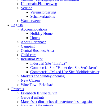
Untermain-Planetenweg
Vereine
Vereinsförderung
Schankerlaubnis
Wanderwege
English
Accommodations
Holiday Home
Hotels
About Erlenbach
Camping
Central Business Area
Child care
Industrial Park
Industrial Site "Im Fluß"
Commercial Site "Hinter den Straßenäckern"
Commercial / Mixed Use Site "Sohlödenäcker
Markets and Sunday opening
New Citizen
Wine Town Erlenbach
Français
Erlenbach la ville du vin
Garde d'enfants
Marchés et dimanches d'ouvterture des magasins
Nouveau à Erlenbach