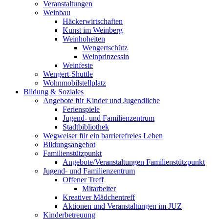
Veranstaltungen
Weinbau
Häckerwirtschaften
Kunst im Weinberg
Weinhoheiten
Wengertschütz
Weinprinzessin
Weinfeste
Wengert-Shuttle
Wohnmobilstellplatz
Bildung & Soziales
Angebote für Kinder und Jugendliche
Ferienspiele
Jugend- und Familienzentrum
Stadtbibliothek
Wegweiser für ein barrierefreies Leben
Bildungsangebot
Familienstützpunkt
Angebote/Veranstaltungen Familienstützpunkt
Jugend- und Familienzentrum
Offener Treff
Mitarbeiter
Kreativer Mädchentreff
Aktionen und Veranstaltungen im JUZ
Kinderbetreuung