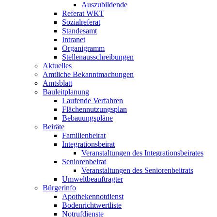
Auszubildende
Referat WKT
Sozialreferat
Standesamt
Intranet
Organigramm
Stellenausschreibungen
Aktuelles
Amtliche Bekanntmachungen
Amtsblatt
Bauleitplanung
Laufende Verfahren
Flächennutzungsplan
Bebauungspläne
Beiräte
Familienbeirat
Integrationsbeirat
Veranstaltungen des Integrationsbeirates
Seniorenbeirat
Veranstaltungen des Seniorenbeitrats
Umweltbeauftragter
Bürgerinfo
Apothekennotdienst
Bodenrichtwertliste
Notrufdienste