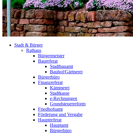
Stadt & Bürger
Rathaus
Bürgermeister
Baureferat
Stadtbauamt
Bauhof/Gärtnerei
Bürgerbüro
Finanzreferat
Kämmerei
Stadtkasse
e-Rechnungen
Grundsteuerreform
Friedhofsamt
Förderung und Vergabe
Hauptreferat
Hauptamt
Bürgerbüro