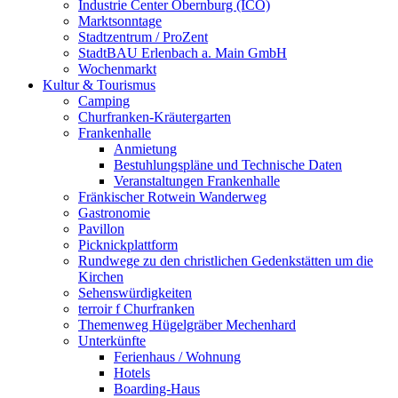
Industrie Center Obernburg (ICO)
Marktsonntage
Stadtzentrum / ProZent
StadtBAU Erlenbach a. Main GmbH
Wochenmarkt
Kultur & Tourismus
Camping
Churfranken-Kräutergarten
Frankenhalle
Anmietung
Bestuhlungspläne und Technische Daten
Veranstaltungen Frankenhalle
Fränkischer Rotwein Wanderweg
Gastronomie
Pavillon
Picknickplattform
Rundwege zu den christlichen Gedenkstätten um die
Kirchen
Sehenswürdigkeiten
terroir f Churfranken
Themenweg Hügelgräber Mechenhard
Unterkünfte
Ferienhaus / Wohnung
Hotels
Boarding-Haus