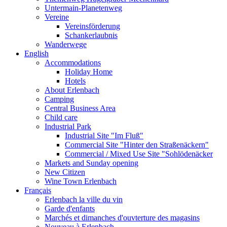
Untermain-Planetenweg
Vereine
Vereinsförderung
Schankerlaubnis
Wanderwege
English
Accommodations
Holiday Home
Hotels
About Erlenbach
Camping
Central Business Area
Child care
Industrial Park
Industrial Site "Im Fluß"
Commercial Site "Hinter den Straßenäckern"
Commercial / Mixed Use Site "Sohlödenäcker
Markets and Sunday opening
New Citizen
Wine Town Erlenbach
Français
Erlenbach la ville du vin
Garde d'enfants
Marchés et dimanches d'ouvterture des magasins
Nouveau à Erlenbach