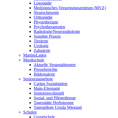
Logopädie
Medizinisches Versorgungszentrum (MVZ)
Neurochirurgie
Orthopädie
Physiotherapie
Psychotherapeuten
Radiologie/Neuroradiologie
Sonstige Praxen
Tierärzte
Urologie
Zahnärzte
MartinsLaden
Musikschule
Aktuelle Veranstaltungen
Presseberichte
Bildergalerie
Seniorenangebote
Caritas Sozialstation
Main-Ehrenamt
Seniorenwohnstift
Sozial- und Pflegedienste
Tagesstätte Herbstsonne
Tagespflege Ursula Wiegand
Schulen
Grundschule