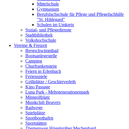
Mittelschule
Gymnasium
Berufsfachschule für Pflege und Pflegefachhilfe
"St. Hildegard"
Schulen im Umkreis
Sozial- und Pflegedienste
Stadtbibliothek
Volkshochschule
Vereine & Freizeit
Bergschwimmbad
Bootsanlegestelle
Camping
Churfrankensteig
Feiern in Erlenbach
Ferienspiele
Grillplätze / Geschirrverleih
Kino Passage
Luna Park - Mehrgenerationenpark
Minigolfplatz
Musikclub Beavers
Radwege
Spielplätze
Sportboothafen
Sportstätten
Themenweg Hügelgräber Mechenhard