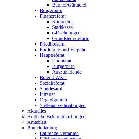
Bauhof/Gärtnerei
Bürgerbüro
Finanzreferat
Kämmerei
Stadtkasse
e-Rechnungen
Grundsteuerreform
Friedhofsamt
Förderung und Vergabe
Hauptreferat
Hauptamt
Bürgerbüro
Auszubildende
Referat WKT
Sozialreferat
Standesamt
Intranet
Organigramm
Stellenausschreibungen
Aktuelles
Amtliche Bekanntmachungen
Amtsblatt
Bauleitplanung
Laufende Verfahren
Flächennutzungsplan