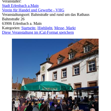
Veranstalter:
Stadt Erlenbach a.Main
Verein für Handel und Gewerbe - VHG
Veranstaltungsort:
Bahnstraße und rund um das Rathaus
Bahnstraße 26
63906
Erlenbach a. Main
Kategorien:
Startseite
,
Highlight
,
Messe, Markt
Diese Veranstaltung im iCal-Format speichern