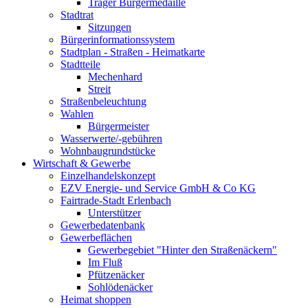
Träger Bürgermedaille
Stadtrat
Sitzungen
Bürgerinformationssystem
Stadtplan - Straßen - Heimatkarte
Stadtteile
Mechenhard
Streit
Straßenbeleuchtung
Wahlen
Bürgermeister
Wasserwerte/-gebühren
Wohnbaugrundstücke
Wirtschaft & Gewerbe
Einzelhandelskonzept
EZV Energie- und Service GmbH & Co KG
Fairtrade-Stadt Erlenbach
Unterstützer
Gewerbedatenbank
Gewerbeflächen
Gewerbegebiet "Hinter den Straßenäckern"
Im Fluß
Pfützenäcker
Sohlödenäcker
Heimat shoppen