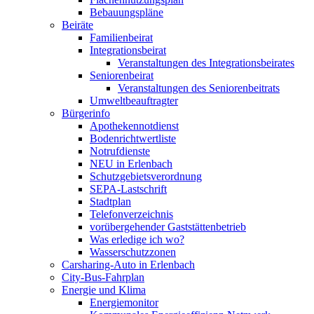
Bebauungspläne
Beiräte
Familienbeirat
Integrationsbeirat
Veranstaltungen des Integrationsbeirates
Seniorenbeirat
Veranstaltungen des Seniorenbeitrats
Umweltbeauftragter
Bürgerinfo
Apothekennotdienst
Bodenrichtwertliste
Notrufdienste
NEU in Erlenbach
Schutzgebietsverordnung
SEPA-Lastschrift
Stadtplan
Telefonverzeichnis
vorübergehender Gaststättenbetrieb
Was erledige ich wo?
Wasserschutzzonen
Carsharing-Auto in Erlenbach
City-Bus-Fahrplan
Energie und Klima
Energiemonitor