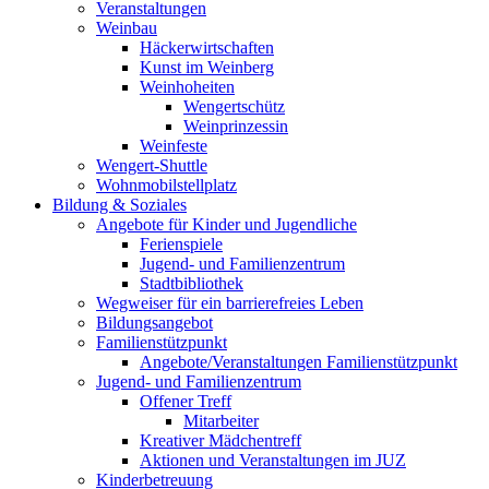
Veranstaltungen
Weinbau
Häckerwirtschaften
Kunst im Weinberg
Weinhoheiten
Wengertschütz
Weinprinzessin
Weinfeste
Wengert-Shuttle
Wohnmobilstellplatz
Bildung & Soziales
Angebote für Kinder und Jugendliche
Ferienspiele
Jugend- und Familienzentrum
Stadtbibliothek
Wegweiser für ein barrierefreies Leben
Bildungsangebot
Familienstützpunkt
Angebote/Veranstaltungen Familienstützpunkt
Jugend- und Familienzentrum
Offener Treff
Mitarbeiter
Kreativer Mädchentreff
Aktionen und Veranstaltungen im JUZ
Kinderbetreuung