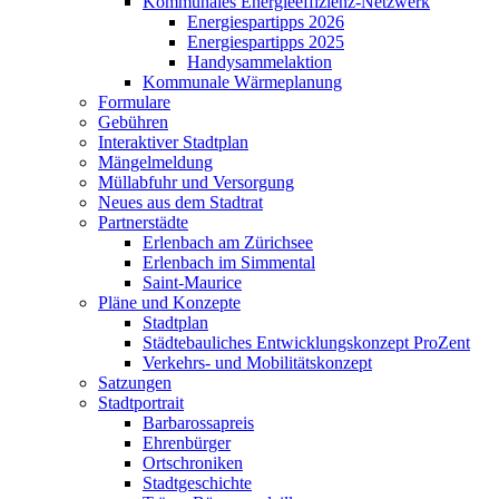
Kommunales Energieeffizienz-Netzwerk
Energiespartipps 2026
Energiespartipps 2025
Handysammelaktion
Kommunale Wärmeplanung
Formulare
Gebühren
Interaktiver Stadtplan
Mängelmeldung
Müllabfuhr und Versorgung
Neues aus dem Stadtrat
Partnerstädte
Erlenbach am Zürichsee
Erlenbach im Simmental
Saint-Maurice
Pläne und Konzepte
Stadtplan
Städtebauliches Entwicklungskonzept ProZent
Verkehrs- und Mobilitätskonzept
Satzungen
Stadtportrait
Barbarossapreis
Ehrenbürger
Ortschroniken
Stadtgeschichte