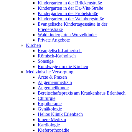
Kindergarten in der Brückenstraße
Kindergarten in der Dr.-Vits-Straße
Kindergarten in der Fröbelstraße
Kindergarten in der Weinbergstraße
Evangelische Kindertagesstätte in der
Friedenstraße
Waldkindergarten Wurzelkinder
Private Angebote
Kirchen
Evangelisch-Lutherisch
Römisch-Katholisch
Sonstige
Rundwege um die Kirchen
Medizinische Versorgung
Ärzte & Praxen
Allgemeinmedizin
Augenheilkunde
Bereitschaftspraxis am Krankenhaus Erlenbach
Chirurgie
Ergotherapie
Gynäkologie
Helios Klinik Erlenbach
Innere Medizin
Kardiologie
Kieferorthopädie