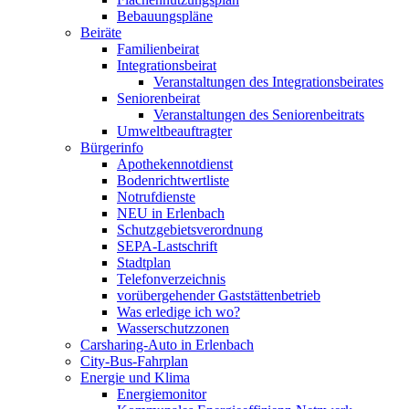
Bebauungspläne
Beiräte
Familienbeirat
Integrationsbeirat
Veranstaltungen des Integrationsbeirates
Seniorenbeirat
Veranstaltungen des Seniorenbeitrats
Umweltbeauftragter
Bürgerinfo
Apothekennotdienst
Bodenrichtwertliste
Notrufdienste
NEU in Erlenbach
Schutzgebietsverordnung
SEPA-Lastschrift
Stadtplan
Telefonverzeichnis
vorübergehender Gaststättenbetrieb
Was erledige ich wo?
Wasserschutzzonen
Carsharing-Auto in Erlenbach
City-Bus-Fahrplan
Energie und Klima
Energiemonitor