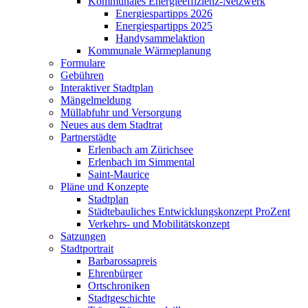
Kommunales Energieeffizienz-Netzwerk
Energiespartipps 2026
Energiespartipps 2025
Handysammelaktion
Kommunale Wärmeplanung
Formulare
Gebühren
Interaktiver Stadtplan
Mängelmeldung
Müllabfuhr und Versorgung
Neues aus dem Stadtrat
Partnerstädte
Erlenbach am Zürichsee
Erlenbach im Simmental
Saint-Maurice
Pläne und Konzepte
Stadtplan
Städtebauliches Entwicklungskonzept ProZent
Verkehrs- und Mobilitätskonzept
Satzungen
Stadtportrait
Barbarossapreis
Ehrenbürger
Ortschroniken
Stadtgeschichte