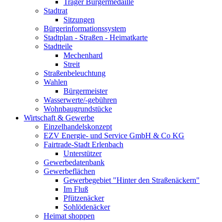
Träger Bürgermedaille
Stadtrat
Sitzungen
Bürgerinformationssystem
Stadtplan - Straßen - Heimatkarte
Stadtteile
Mechenhard
Streit
Straßenbeleuchtung
Wahlen
Bürgermeister
Wasserwerte/-gebühren
Wohnbaugrundstücke
Wirtschaft & Gewerbe
Einzelhandelskonzept
EZV Energie- und Service GmbH & Co KG
Fairtrade-Stadt Erlenbach
Unterstützer
Gewerbedatenbank
Gewerbeflächen
Gewerbegebiet "Hinter den Straßenäckern"
Im Fluß
Pfützenäcker
Sohlödenäcker
Heimat shoppen