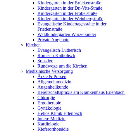
Kindergarten in der Brückenstraße
Kindergarten in der Dr.-Vits-Straße
Kindergarten in der Fröbelstraße
Kindergarten in der Weinbergstraße
Evangelische Kindertagesstätte in der
Friedenstraße
Waldkindergarten Wurzelkinder
Private Angebote
Kirchen
Evangelisch-Lutherisch
Römisch-Katholisch
Sonstige
Rundwege um die Kirchen
Medizinische Versorgung
Ärzte & Praxen
Allgemeinmedizin
Augenheilkunde
Bereitschaftspraxis am Krankenhaus Erlenbach
Chirurgie
Ergotherapie
Gynäkologie
Helios Klinik Erlenbach
Innere Medizin
Kardiologie
Kieferorthopädie