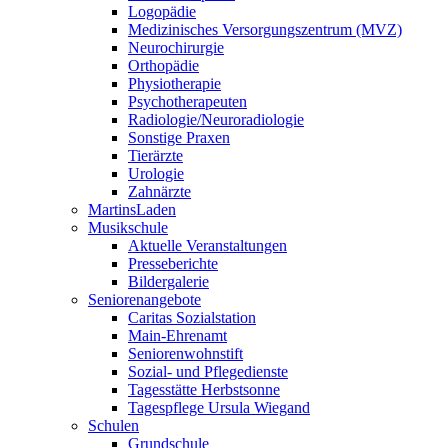
Logopädie
Medizinisches Versorgungszentrum (MVZ)
Neurochirurgie
Orthopädie
Physiotherapie
Psychotherapeuten
Radiologie/Neuroradiologie
Sonstige Praxen
Tierärzte
Urologie
Zahnärzte
MartinsLaden
Musikschule
Aktuelle Veranstaltungen
Presseberichte
Bildergalerie
Seniorenangebote
Caritas Sozialstation
Main-Ehrenamt
Seniorenwohnstift
Sozial- und Pflegedienste
Tagesstätte Herbstsonne
Tagespflege Ursula Wiegand
Schulen
Grundschule