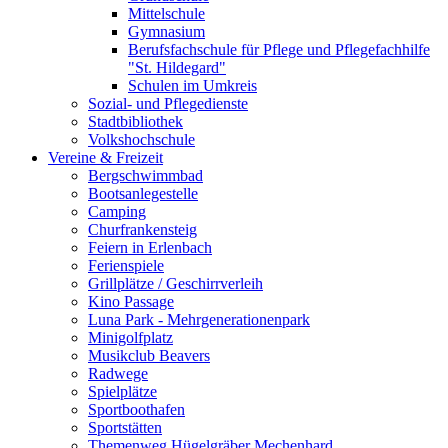
Mittelschule
Gymnasium
Berufsfachschule für Pflege und Pflegefachhilfe
"St. Hildegard"
Schulen im Umkreis
Sozial- und Pflegedienste
Stadtbibliothek
Volkshochschule
Vereine & Freizeit
Bergschwimmbad
Bootsanlegestelle
Camping
Churfrankensteig
Feiern in Erlenbach
Ferienspiele
Grillplätze / Geschirrverleih
Kino Passage
Luna Park - Mehrgenerationenpark
Minigolfplatz
Musikclub Beavers
Radwege
Spielplätze
Sportboothafen
Sportstätten
Themenweg Hügelgräber Mechenhard