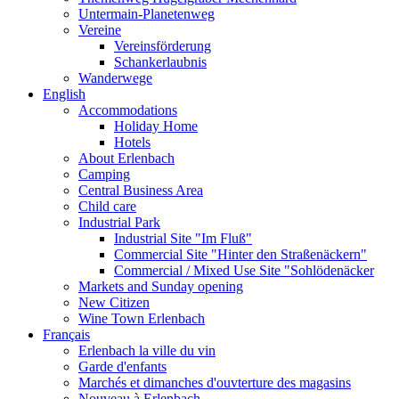
Untermain-Planetenweg
Vereine
Vereinsförderung
Schankerlaubnis
Wanderwege
English
Accommodations
Holiday Home
Hotels
About Erlenbach
Camping
Central Business Area
Child care
Industrial Park
Industrial Site "Im Fluß"
Commercial Site "Hinter den Straßenäckern"
Commercial / Mixed Use Site "Sohlödenäcker
Markets and Sunday opening
New Citizen
Wine Town Erlenbach
Français
Erlenbach la ville du vin
Garde d'enfants
Marchés et dimanches d'ouvterture des magasins
Nouveau à Erlenbach