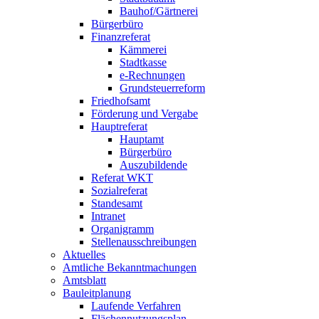
Bauhof/Gärtnerei
Bürgerbüro
Finanzreferat
Kämmerei
Stadtkasse
e-Rechnungen
Grundsteuerreform
Friedhofsamt
Förderung und Vergabe
Hauptreferat
Hauptamt
Bürgerbüro
Auszubildende
Referat WKT
Sozialreferat
Standesamt
Intranet
Organigramm
Stellenausschreibungen
Aktuelles
Amtliche Bekanntmachungen
Amtsblatt
Bauleitplanung
Laufende Verfahren
Flächennutzungsplan