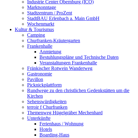
Industrie Center Obernburg (ICO)
Marktsonntage
Stadtzentrum / ProZent
StadtBAU Erlenbach a. Main GmbH
Wochenmarkt
Kultur & Tourismus
Camping
Churfranken-Kräutergarten
Frankenhalle
Anmietung
Bestuhlungspläne und Technische Daten
Veranstaltungen Frankenhalle
Fränkischer Rotwein Wanderweg
Gastronomie
Pavillon
Picknickplattform
Rundwege zu den christlichen Gedenkstätten um die
Kirchen
Sehenswürdigkeiten
terroir f Churfranken
Themenweg Hügelgräber Mechenhard
Unterkünfte
Ferienhaus / Wohnung
Hotels
Boarding-Haus