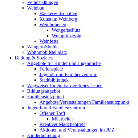
Veranstaltungen
Weinbau
Häckerwirtschaften
Kunst im Weinberg
Weinhoheiten
Wengertschütz
Weinprinzessin
Weinfeste
Wengert-Shuttle
Wohnmobilstellplatz
Bildung & Soziales
Angebote für Kinder und Jugendliche
Ferienspiele
Jugend- und Familienzentrum
Stadtbibliothek
Wegweiser für ein barrierefreies Leben
Bildungsangebot
Familienstützpunkt
Angebote/Veranstaltungen Familienstützpunkt
Jugend- und Familienzentrum
Offener Treff
Mitarbeiter
Kreativer Mädchentreff
Aktionen und Veranstaltungen im JUZ
Kinderbetreuung