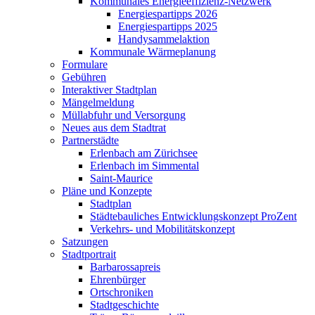
Kommunales Energieeffizienz-Netzwerk
Energiespartipps 2026
Energiespartipps 2025
Handysammelaktion
Kommunale Wärmeplanung
Formulare
Gebühren
Interaktiver Stadtplan
Mängelmeldung
Müllabfuhr und Versorgung
Neues aus dem Stadtrat
Partnerstädte
Erlenbach am Zürichsee
Erlenbach im Simmental
Saint-Maurice
Pläne und Konzepte
Stadtplan
Städtebauliches Entwicklungskonzept ProZent
Verkehrs- und Mobilitätskonzept
Satzungen
Stadtportrait
Barbarossapreis
Ehrenbürger
Ortschroniken
Stadtgeschichte