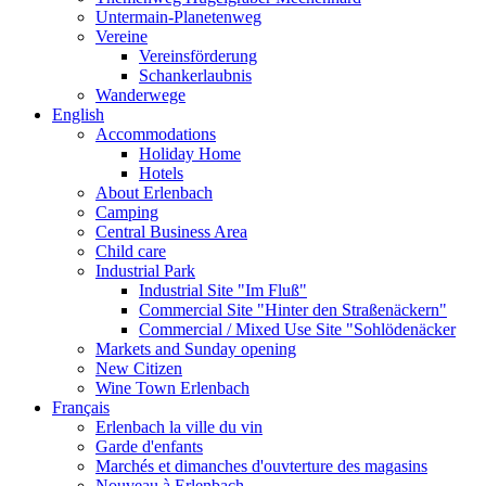
Untermain-Planetenweg
Vereine
Vereinsförderung
Schankerlaubnis
Wanderwege
English
Accommodations
Holiday Home
Hotels
About Erlenbach
Camping
Central Business Area
Child care
Industrial Park
Industrial Site "Im Fluß"
Commercial Site "Hinter den Straßenäckern"
Commercial / Mixed Use Site "Sohlödenäcker
Markets and Sunday opening
New Citizen
Wine Town Erlenbach
Français
Erlenbach la ville du vin
Garde d'enfants
Marchés et dimanches d'ouvterture des magasins
Nouveau à Erlenbach