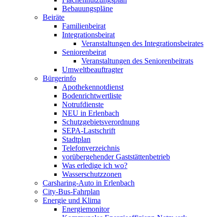
Bebauungspläne
Beiräte
Familienbeirat
Integrationsbeirat
Veranstaltungen des Integrationsbeirates
Seniorenbeirat
Veranstaltungen des Seniorenbeitrats
Umweltbeauftragter
Bürgerinfo
Apothekennotdienst
Bodenrichtwertliste
Notrufdienste
NEU in Erlenbach
Schutzgebietsverordnung
SEPA-Lastschrift
Stadtplan
Telefonverzeichnis
vorübergehender Gaststättenbetrieb
Was erledige ich wo?
Wasserschutzzonen
Carsharing-Auto in Erlenbach
City-Bus-Fahrplan
Energie und Klima
Energiemonitor