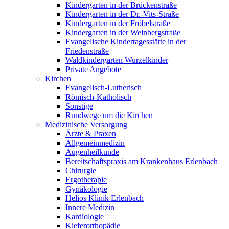
Kindergarten in der Brückenstraße
Kindergarten in der Dr.-Vits-Straße
Kindergarten in der Fröbelstraße
Kindergarten in der Weinbergstraße
Evangelische Kindertagesstätte in der
Friedenstraße
Waldkindergarten Wurzelkinder
Private Angebote
Kirchen
Evangelisch-Lutherisch
Römisch-Katholisch
Sonstige
Rundwege um die Kirchen
Medizinische Versorgung
Ärzte & Praxen
Allgemeinmedizin
Augenheilkunde
Bereitschaftspraxis am Krankenhaus Erlenbach
Chirurgie
Ergotherapie
Gynäkologie
Helios Klinik Erlenbach
Innere Medizin
Kardiologie
Kieferorthopädie