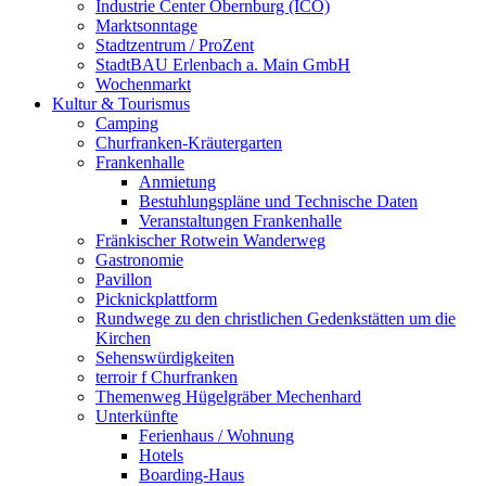
Industrie Center Obernburg (ICO)
Marktsonntage
Stadtzentrum / ProZent
StadtBAU Erlenbach a. Main GmbH
Wochenmarkt
Kultur & Tourismus
Camping
Churfranken-Kräutergarten
Frankenhalle
Anmietung
Bestuhlungspläne und Technische Daten
Veranstaltungen Frankenhalle
Fränkischer Rotwein Wanderweg
Gastronomie
Pavillon
Picknickplattform
Rundwege zu den christlichen Gedenkstätten um die
Kirchen
Sehenswürdigkeiten
terroir f Churfranken
Themenweg Hügelgräber Mechenhard
Unterkünfte
Ferienhaus / Wohnung
Hotels
Boarding-Haus