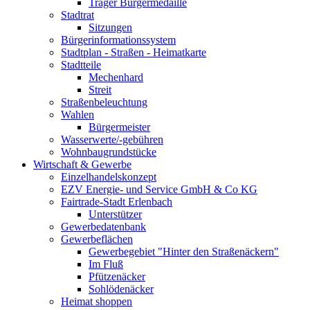
Träger Bürgermedaille
Stadtrat
Sitzungen
Bürgerinformationssystem
Stadtplan - Straßen - Heimatkarte
Stadtteile
Mechenhard
Streit
Straßenbeleuchtung
Wahlen
Bürgermeister
Wasserwerte/-gebühren
Wohnbaugrundstücke
Wirtschaft & Gewerbe
Einzelhandelskonzept
EZV Energie- und Service GmbH & Co KG
Fairtrade-Stadt Erlenbach
Unterstützer
Gewerbedatenbank
Gewerbeflächen
Gewerbegebiet "Hinter den Straßenäckern"
Im Fluß
Pfützenäcker
Sohlödenäcker
Heimat shoppen