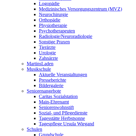
Logopädie
Medizinisches Versorgungszentrum (MVZ)
Neurochirurgie
Orthopädie
Physiotherapie
Psychotherapeuten
Radiologie/Neuroradiologie
Sonstige Praxen
Tierärzte
Urologie
Zahnärzte
MartinsLaden
Musikschule
Aktuelle Veranstaltungen
Presseberichte
Bildergalerie
Seniorenangebote
Caritas Sozialstation
Main-Ehrenamt
Seniorenwohnstift
Sozial- und Pflegedienste
Tagesstätte Herbstsonne
Tagespflege Ursula Wiegand
Schulen
Grundschule