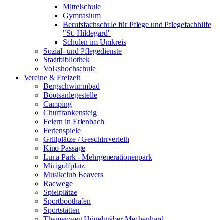
Mittelschule
Gymnasium
Berufsfachschule für Pflege und Pflegefachhilfe
"St. Hildegard"
Schulen im Umkreis
Sozial- und Pflegedienste
Stadtbibliothek
Volkshochschule
Vereine & Freizeit
Bergschwimmbad
Bootsanlegestelle
Camping
Churfrankensteig
Feiern in Erlenbach
Ferienspiele
Grillplätze / Geschirrverleih
Kino Passage
Luna Park - Mehrgenerationenpark
Minigolfplatz
Musikclub Beavers
Radwege
Spielplätze
Sportboothafen
Sportstätten
Themenweg Hügelgräber Mechenhard