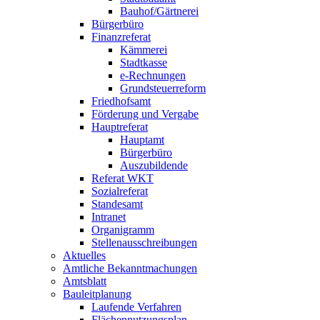
Bauhof/Gärtnerei
Bürgerbüro
Finanzreferat
Kämmerei
Stadtkasse
e-Rechnungen
Grundsteuerreform
Friedhofsamt
Förderung und Vergabe
Hauptreferat
Hauptamt
Bürgerbüro
Auszubildende
Referat WKT
Sozialreferat
Standesamt
Intranet
Organigramm
Stellenausschreibungen
Aktuelles
Amtliche Bekanntmachungen
Amtsblatt
Bauleitplanung
Laufende Verfahren
Flächennutzungsplan