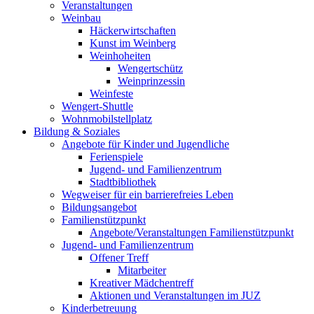
Veranstaltungen
Weinbau
Häckerwirtschaften
Kunst im Weinberg
Weinhoheiten
Wengertschütz
Weinprinzessin
Weinfeste
Wengert-Shuttle
Wohnmobilstellplatz
Bildung & Soziales
Angebote für Kinder und Jugendliche
Ferienspiele
Jugend- und Familienzentrum
Stadtbibliothek
Wegweiser für ein barrierefreies Leben
Bildungsangebot
Familienstützpunkt
Angebote/Veranstaltungen Familienstützpunkt
Jugend- und Familienzentrum
Offener Treff
Mitarbeiter
Kreativer Mädchentreff
Aktionen und Veranstaltungen im JUZ
Kinderbetreuung