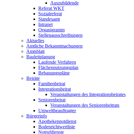
Auszubildende
Referat WKT
Sozialreferat
Standesamt
Intranet
Organigramm
Stellenausschreibungen
Aktuelles
Amtliche Bekanntmachungen
Amtsblatt
Bauleitplanung
Laufende Verfahren
Flächennutzungsplan
Bebauungspläne
Beiräte
Familienbeirat
Integrationsbeirat
Veranstaltungen des Integrationsbeirates
Seniorenbeirat
Veranstaltungen des Seniorenbeitrats
Umweltbeauftragter
Bürgerinfo
Apothekennotdienst
Bodenrichtwertliste
Notrufdienste