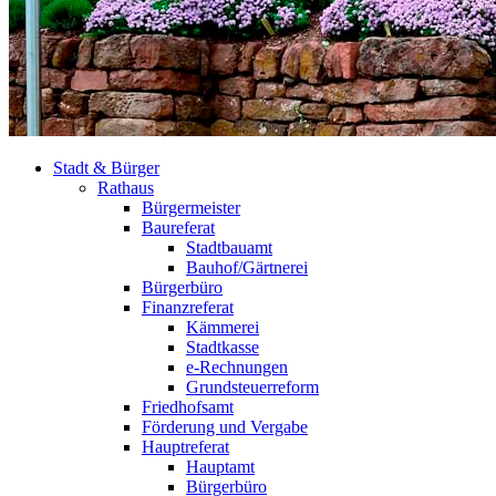
Stadt & Bürger
Rathaus
Bürgermeister
Baureferat
Stadtbauamt
Bauhof/Gärtnerei
Bürgerbüro
Finanzreferat
Kämmerei
Stadtkasse
e-Rechnungen
Grundsteuerreform
Friedhofsamt
Förderung und Vergabe
Hauptreferat
Hauptamt
Bürgerbüro