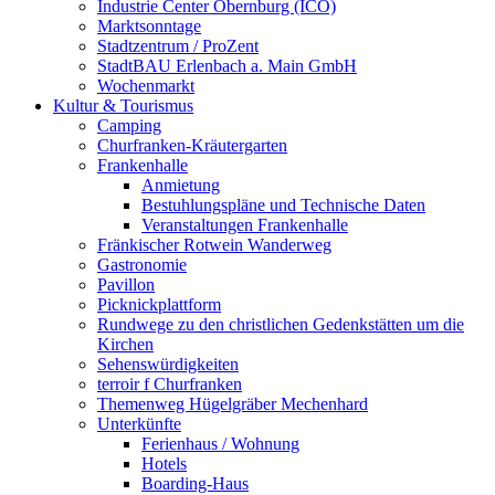
Industrie Center Obernburg (ICO)
Marktsonntage
Stadtzentrum / ProZent
StadtBAU Erlenbach a. Main GmbH
Wochenmarkt
Kultur & Tourismus
Camping
Churfranken-Kräutergarten
Frankenhalle
Anmietung
Bestuhlungspläne und Technische Daten
Veranstaltungen Frankenhalle
Fränkischer Rotwein Wanderweg
Gastronomie
Pavillon
Picknickplattform
Rundwege zu den christlichen Gedenkstätten um die
Kirchen
Sehenswürdigkeiten
terroir f Churfranken
Themenweg Hügelgräber Mechenhard
Unterkünfte
Ferienhaus / Wohnung
Hotels
Boarding-Haus