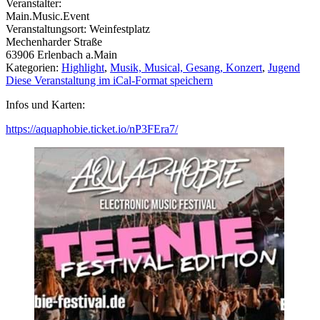
Veranstalter:
Main.Music.Event
Veranstaltungsort:
Weinfestplatz
Mechenharder Straße
63906
Erlenbach a.Main
Kategorien:
Highlight
,
Musik, Musical, Gesang, Konzert
,
Jugend
Diese Veranstaltung im iCal-Format speichern
Infos und Karten:
https://aquaphobie.ticket.io/nP3FEra7/