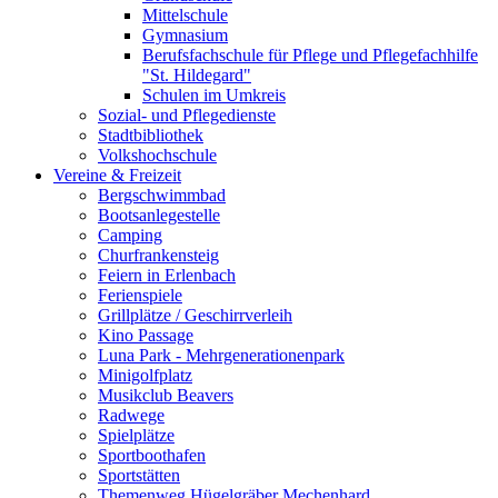
Mittelschule
Gymnasium
Berufsfachschule für Pflege und Pflegefachhilfe
"St. Hildegard"
Schulen im Umkreis
Sozial- und Pflegedienste
Stadtbibliothek
Volkshochschule
Vereine & Freizeit
Bergschwimmbad
Bootsanlegestelle
Camping
Churfrankensteig
Feiern in Erlenbach
Ferienspiele
Grillplätze / Geschirrverleih
Kino Passage
Luna Park - Mehrgenerationenpark
Minigolfplatz
Musikclub Beavers
Radwege
Spielplätze
Sportboothafen
Sportstätten
Themenweg Hügelgräber Mechenhard