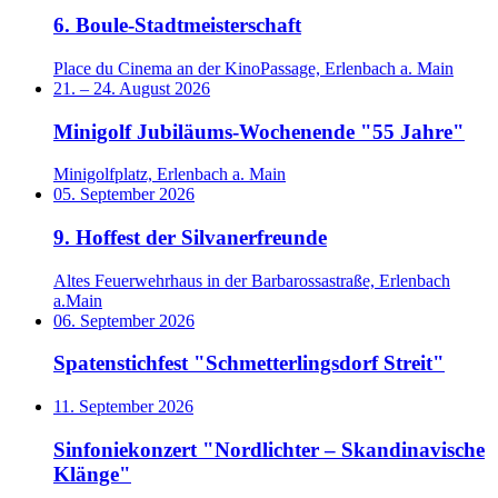
6. Boule-Stadtmeisterschaft
Place du Cinema an der KinoPassage, Erlenbach a. Main
21.
–
24. August 2026
Minigolf Jubiläums-Wochenende "55 Jahre"
Minigolfplatz, Erlenbach a. Main
05. September 2026
9. Hoffest der Silvanerfreunde
Altes Feuerwehrhaus in der Barbarossastraße, Erlenbach
a.Main
06. September 2026
Spatenstichfest "Schmetterlingsdorf Streit"
11. September 2026
Sinfoniekonzert "Nordlichter – Skandinavische
Klänge"