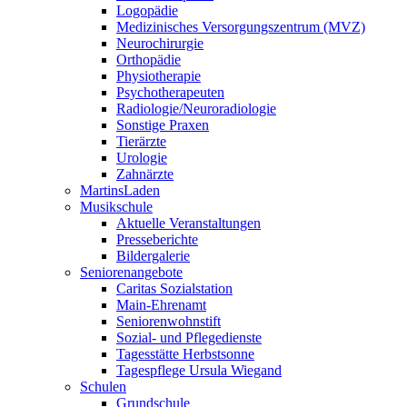
Logopädie
Medizinisches Versorgungszentrum (MVZ)
Neurochirurgie
Orthopädie
Physiotherapie
Psychotherapeuten
Radiologie/Neuroradiologie
Sonstige Praxen
Tierärzte
Urologie
Zahnärzte
MartinsLaden
Musikschule
Aktuelle Veranstaltungen
Presseberichte
Bildergalerie
Seniorenangebote
Caritas Sozialstation
Main-Ehrenamt
Seniorenwohnstift
Sozial- und Pflegedienste
Tagesstätte Herbstsonne
Tagespflege Ursula Wiegand
Schulen
Grundschule