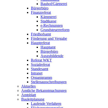
Bauhof/Gärtnerei
Bürgerbüro
Finanzreferat
Kämmerei
Stadtkasse
e-Rechnungen
Grundsteuerreform
Friedhofsamt
Förderung und Vergabe
Hauptreferat
Hauptamt
Bürgerbüro
Auszubildende
Referat WKT
Sozialreferat
Standesamt
Intranet
Organigramm
Stellenausschreibungen
Aktuelles
Amtliche Bekanntmachungen
Amtsblatt
Bauleitplanung
Laufende Verfahren
Flächennutzungsplan