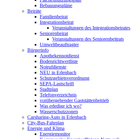
Bebauungspläne
Beiräte
Familienbeirat
Integrationsbeirat
Veranstaltungen des Integrationsbeirates
Seniorenbeirat
Veranstaltungen des Seniorenbeitrats
Umweltbeauftragter
Bürgerinfo
Apothekennotdienst
Bodenrichtwertliste
Notrufdienste
NEU in Erlenbach
Schutzgebietsverordnung
SEPA-Lastschrift
Stadtplan
Telefonverzeichnis
vorübergehender Gaststättenbetrieb
Was erledige ich wo?
Wasserschutzzonen
Carsharing-Auto in Erlenbach
City-Bus-Fahrplan
Energie und Klima
Energiemonitor