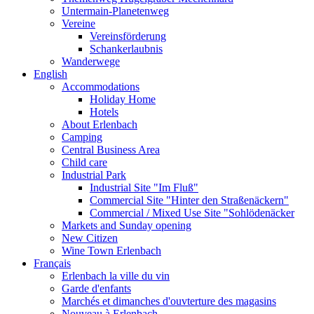
Untermain-Planetenweg
Vereine
Vereinsförderung
Schankerlaubnis
Wanderwege
English
Accommodations
Holiday Home
Hotels
About Erlenbach
Camping
Central Business Area
Child care
Industrial Park
Industrial Site "Im Fluß"
Commercial Site "Hinter den Straßenäckern"
Commercial / Mixed Use Site "Sohlödenäcker
Markets and Sunday opening
New Citizen
Wine Town Erlenbach
Français
Erlenbach la ville du vin
Garde d'enfants
Marchés et dimanches d'ouvterture des magasins
Nouveau à Erlenbach