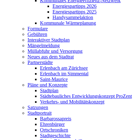
Kommunales Energieeffizienz-Netzwerk
Energiespartipps 2026
Energiespartipps 2025
Handysammelaktion
Kommunale Wärmeplanung
Formulare
Gebühren
Interaktiver Stadtplan
Mängelmeldung
Müllabfuhr und Versorgung
Neues aus dem Stadtrat
Partnerstädte
Erlenbach am Zürichsee
Erlenbach im Simmental
Saint-Maurice
Pläne und Konzepte
Stadtplan
Städtebauliches Entwicklungskonzept ProZent
Verkehrs- und Mobilitätskonzept
Satzungen
Stadtportrait
Barbarossapreis
Ehrenbürger
Ortschroniken
Stadtgeschichte