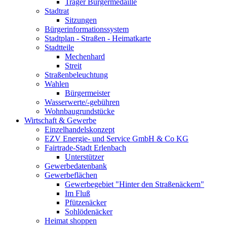
Träger Bürgermedaille
Stadtrat
Sitzungen
Bürgerinformationssystem
Stadtplan - Straßen - Heimatkarte
Stadtteile
Mechenhard
Streit
Straßenbeleuchtung
Wahlen
Bürgermeister
Wasserwerte/-gebühren
Wohnbaugrundstücke
Wirtschaft & Gewerbe
Einzelhandelskonzept
EZV Energie- und Service GmbH & Co KG
Fairtrade-Stadt Erlenbach
Unterstützer
Gewerbedatenbank
Gewerbeflächen
Gewerbegebiet "Hinter den Straßenäckern"
Im Fluß
Pfützenäcker
Sohlödenäcker
Heimat shoppen