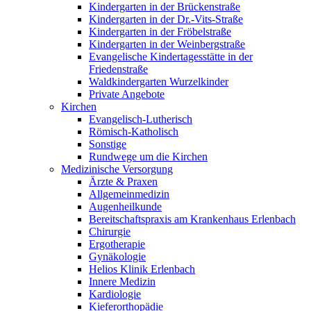
Kindergarten in der Brückenstraße
Kindergarten in der Dr.-Vits-Straße
Kindergarten in der Fröbelstraße
Kindergarten in der Weinbergstraße
Evangelische Kindertagesstätte in der
Friedenstraße
Waldkindergarten Wurzelkinder
Private Angebote
Kirchen
Evangelisch-Lutherisch
Römisch-Katholisch
Sonstige
Rundwege um die Kirchen
Medizinische Versorgung
Ärzte & Praxen
Allgemeinmedizin
Augenheilkunde
Bereitschaftspraxis am Krankenhaus Erlenbach
Chirurgie
Ergotherapie
Gynäkologie
Helios Klinik Erlenbach
Innere Medizin
Kardiologie
Kieferorthopädie