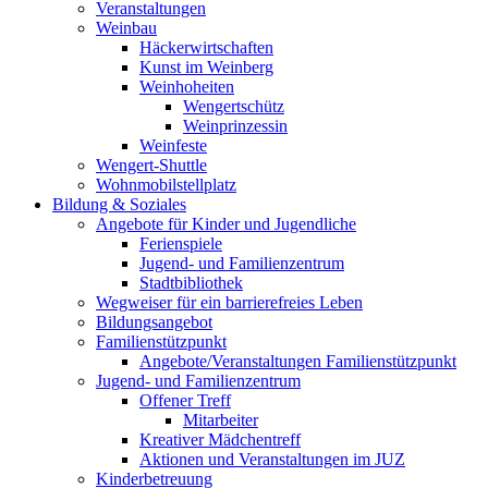
Veranstaltungen
Weinbau
Häckerwirtschaften
Kunst im Weinberg
Weinhoheiten
Wengertschütz
Weinprinzessin
Weinfeste
Wengert-Shuttle
Wohnmobilstellplatz
Bildung & Soziales
Angebote für Kinder und Jugendliche
Ferienspiele
Jugend- und Familienzentrum
Stadtbibliothek
Wegweiser für ein barrierefreies Leben
Bildungsangebot
Familienstützpunkt
Angebote/Veranstaltungen Familienstützpunkt
Jugend- und Familienzentrum
Offener Treff
Mitarbeiter
Kreativer Mädchentreff
Aktionen und Veranstaltungen im JUZ
Kinderbetreuung