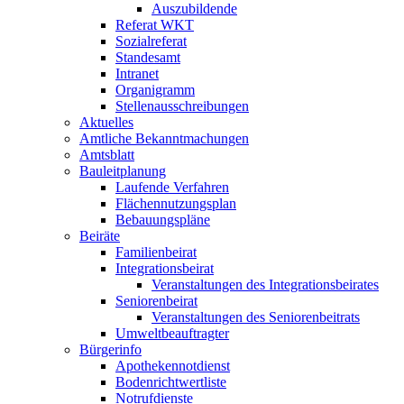
Auszubildende
Referat WKT
Sozialreferat
Standesamt
Intranet
Organigramm
Stellenausschreibungen
Aktuelles
Amtliche Bekanntmachungen
Amtsblatt
Bauleitplanung
Laufende Verfahren
Flächennutzungsplan
Bebauungspläne
Beiräte
Familienbeirat
Integrationsbeirat
Veranstaltungen des Integrationsbeirates
Seniorenbeirat
Veranstaltungen des Seniorenbeitrats
Umweltbeauftragter
Bürgerinfo
Apothekennotdienst
Bodenrichtwertliste
Notrufdienste