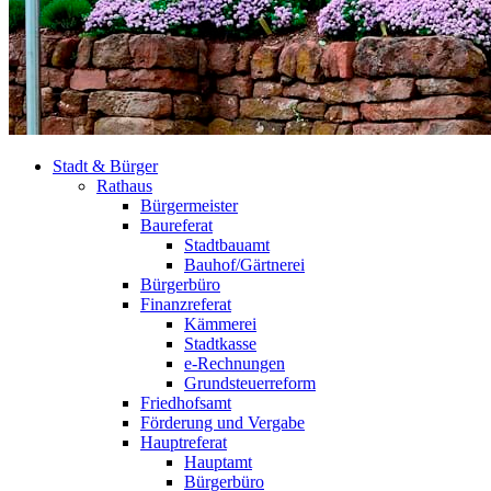
Stadt & Bürger
Rathaus
Bürgermeister
Baureferat
Stadtbauamt
Bauhof/Gärtnerei
Bürgerbüro
Finanzreferat
Kämmerei
Stadtkasse
e-Rechnungen
Grundsteuerreform
Friedhofsamt
Förderung und Vergabe
Hauptreferat
Hauptamt
Bürgerbüro