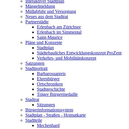
Interaktiver Stadtplan
Mängelmeldung
Müllabfuhr und Versorgung
Neues aus dem Stadtrat
Partnerstädte
Erlenbach am Zürichsee
Erlenbach im Simmental
Saint-Maurice
Pläne und Konzepte
Stadtplan
Städtebauliches Entwicklungskonzept ProZent
Verkehrs- und Mobilitätskonzept
Satzungen
Stadtportrait
Barbarossapreis
Ehrenbürger
Ortschroniken
Stadtgeschichte
Träger Bürgermedaille
Stadtrat
Sitzungen
Bürgerinformationssystem
Stadtplan - Straßen - Heimatkarte
Stadtteile
Mechenhard