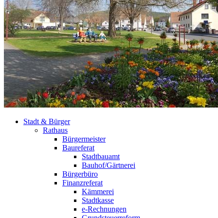
Stadt & Bürger
Rathaus
Bürgermeister
Baureferat
Stadtbauamt
Bauhof/Gärtnerei
Bürgerbüro
Finanzreferat
Kämmerei
Stadtkasse
e-Rechnungen
Grundsteuerreform