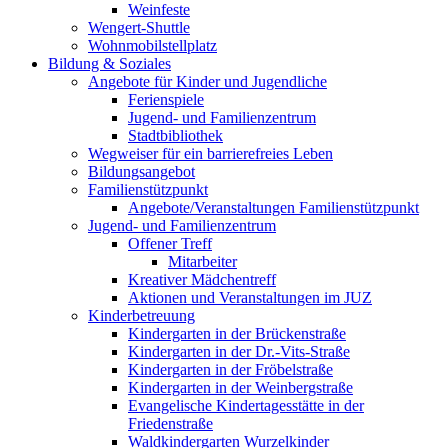
Weinfeste
Wengert-Shuttle
Wohnmobilstellplatz
Bildung & Soziales
Angebote für Kinder und Jugendliche
Ferienspiele
Jugend- und Familienzentrum
Stadtbibliothek
Wegweiser für ein barrierefreies Leben
Bildungsangebot
Familienstützpunkt
Angebote/Veranstaltungen Familienstützpunkt
Jugend- und Familienzentrum
Offener Treff
Mitarbeiter
Kreativer Mädchentreff
Aktionen und Veranstaltungen im JUZ
Kinderbetreuung
Kindergarten in der Brückenstraße
Kindergarten in der Dr.-Vits-Straße
Kindergarten in der Fröbelstraße
Kindergarten in der Weinbergstraße
Evangelische Kindertagesstätte in der
Friedenstraße
Waldkindergarten Wurzelkinder