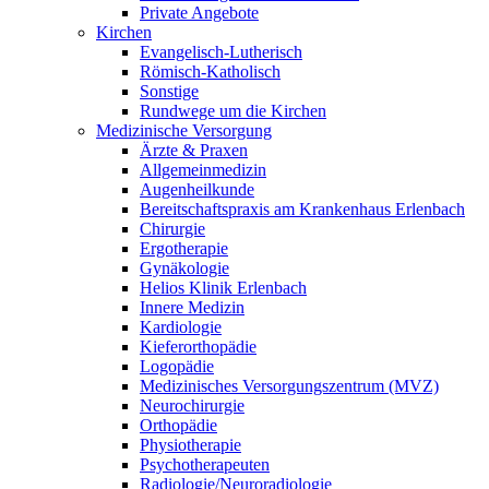
Private Angebote
Kirchen
Evangelisch-Lutherisch
Römisch-Katholisch
Sonstige
Rundwege um die Kirchen
Medizinische Versorgung
Ärzte & Praxen
Allgemeinmedizin
Augenheilkunde
Bereitschaftspraxis am Krankenhaus Erlenbach
Chirurgie
Ergotherapie
Gynäkologie
Helios Klinik Erlenbach
Innere Medizin
Kardiologie
Kieferorthopädie
Logopädie
Medizinisches Versorgungszentrum (MVZ)
Neurochirurgie
Orthopädie
Physiotherapie
Psychotherapeuten
Radiologie/Neuroradiologie