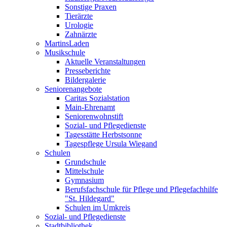
Sonstige Praxen
Tierärzte
Urologie
Zahnärzte
MartinsLaden
Musikschule
Aktuelle Veranstaltungen
Presseberichte
Bildergalerie
Seniorenangebote
Caritas Sozialstation
Main-Ehrenamt
Seniorenwohnstift
Sozial- und Pflegedienste
Tagesstätte Herbstsonne
Tagespflege Ursula Wiegand
Schulen
Grundschule
Mittelschule
Gymnasium
Berufsfachschule für Pflege und Pflegefachhilfe
"St. Hildegard"
Schulen im Umkreis
Sozial- und Pflegedienste
Stadtbibliothek