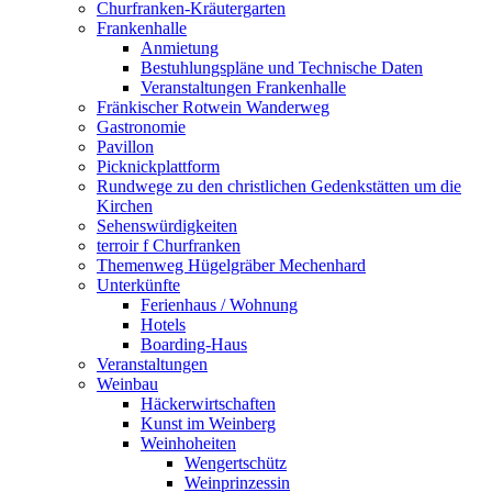
Churfranken-Kräutergarten
Frankenhalle
Anmietung
Bestuhlungspläne und Technische Daten
Veranstaltungen Frankenhalle
Fränkischer Rotwein Wanderweg
Gastronomie
Pavillon
Picknickplattform
Rundwege zu den christlichen Gedenkstätten um die
Kirchen
Sehenswürdigkeiten
terroir f Churfranken
Themenweg Hügelgräber Mechenhard
Unterkünfte
Ferienhaus / Wohnung
Hotels
Boarding-Haus
Veranstaltungen
Weinbau
Häckerwirtschaften
Kunst im Weinberg
Weinhoheiten
Wengertschütz
Weinprinzessin