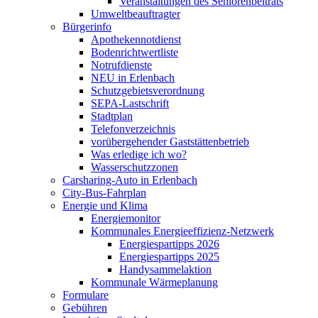
Veranstaltungen des Seniorenbeitrats
Umweltbeauftragter
Bürgerinfo
Apothekennotdienst
Bodenrichtwertliste
Notrufdienste
NEU in Erlenbach
Schutzgebietsverordnung
SEPA-Lastschrift
Stadtplan
Telefonverzeichnis
vorübergehender Gaststättenbetrieb
Was erledige ich wo?
Wasserschutzzonen
Carsharing-Auto in Erlenbach
City-Bus-Fahrplan
Energie und Klima
Energiemonitor
Kommunales Energieeffizienz-Netzwerk
Energiespartipps 2026
Energiespartipps 2025
Handysammelaktion
Kommunale Wärmeplanung
Formulare
Gebühren