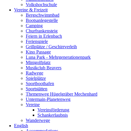
Volkshochschule
Vereine & Freizeit
Bergschwimmbad
Bootsanlegestelle
Camping
Churfrankensteig
Feiern in Erlenbach
Ferienspiele
Grillplätze / Geschirrverleih
Kino Passage
Luna Park - Mehrgenerationenpark
Minigolfplatz
Musikclub Beavers
Radwege
Spielplätze
Sportboothafen
Sportstätten
Themenweg Hügelgräber Mechenhard
Untermain-Planetenweg
Vereine
Vereinsförderung
Schankerlaubnis
Wanderwege
English
Accommodations