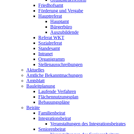
Friedhofsamt
Förderung und Vergabe
Hauptreferat
Hauptamt
Bürgerbüro
Auszubildende
Referat WKT
Sozialreferat
Standesamt
Intranet
Organigramm
Stellenausschreibungen
Aktuelles
Amtliche Bekanntmachungen
Amtsblatt
Bauleitplanung
Laufende Verfahren
Flächennutzungsplan
Bebauungspläne
Beiräte
Familienbeirat
Integrationsbeirat
Veranstaltungen des Integrationsbeirates
Seniorenbeirat