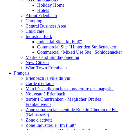
Holiday Home
Hotels
About Erlenbach
Camping
Central Business Area
Child care
Industrial Park
Industrial Site "Im Fluß"
Commercial Site "Hinter den Straßenäckern"
Commercial / Mixed Use Site "Sohlödenäcker
Markets and Sunday opening
New Citizen
Wine Town Erlenbach
Français
Erlenbach la ville du vin
Garde d'enfants
Marchés et dimanches d'ouvterture des magasins
Nouveau à Erlenbach
terroir f Churfranken - Magischer Ort des
Frankenweins
Zone commerciale centrale Rue du Chemin de Fer
(Bahnstraße)
Zone d'activité
Zone Industrielle "Im Fluß"