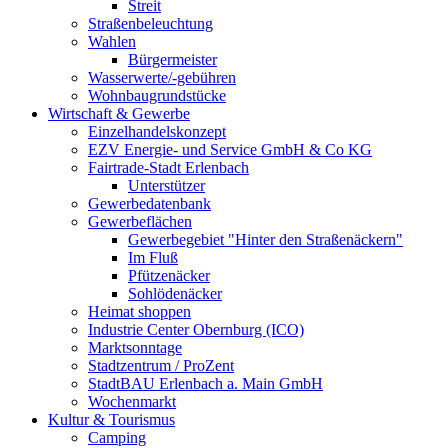
Streit
Straßenbeleuchtung
Wahlen
Bürgermeister
Wasserwerte/-gebühren
Wohnbaugrundstücke
Wirtschaft & Gewerbe
Einzelhandelskonzept
EZV Energie- und Service GmbH & Co KG
Fairtrade-Stadt Erlenbach
Unterstützer
Gewerbedatenbank
Gewerbeflächen
Gewerbegebiet "Hinter den Straßenäckern"
Im Fluß
Pfützenäcker
Sohlödenäcker
Heimat shoppen
Industrie Center Obernburg (ICO)
Marktsonntage
Stadtzentrum / ProZent
StadtBAU Erlenbach a. Main GmbH
Wochenmarkt
Kultur & Tourismus
Camping