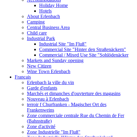
Holiday Home
Hotels
About Erlenbach
Camping
Central Business Area
Child care
Industrial Park
Industrial Site "Im Fluß"
Commercial Site "Hinter den Straßenäckern"
Commercial / Mixed Use Site "Sohlödenäcker
Markets and Sunday opening
New Citizen
Wine Town Erlenbach
Français
Erlenbach la ville du vin
Garde d'enfants
Marchés et dimanches d'ouvterture des magasins
Nouveau à Erlenbach
terroir f Churfranken - Magischer Ort des
Frankenweins
Zone commerciale centrale Rue du Chemin de Fer
(Bahnstraße)
Zone d'activité
Zone Industrielle "Im Fluß"