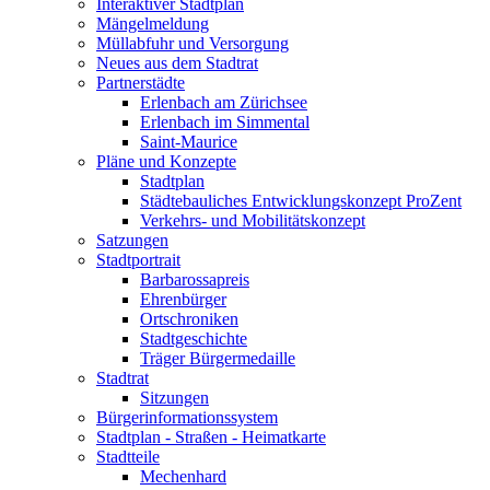
Interaktiver Stadtplan
Mängelmeldung
Müllabfuhr und Versorgung
Neues aus dem Stadtrat
Partnerstädte
Erlenbach am Zürichsee
Erlenbach im Simmental
Saint-Maurice
Pläne und Konzepte
Stadtplan
Städtebauliches Entwicklungskonzept ProZent
Verkehrs- und Mobilitätskonzept
Satzungen
Stadtportrait
Barbarossapreis
Ehrenbürger
Ortschroniken
Stadtgeschichte
Träger Bürgermedaille
Stadtrat
Sitzungen
Bürgerinformationssystem
Stadtplan - Straßen - Heimatkarte
Stadtteile
Mechenhard