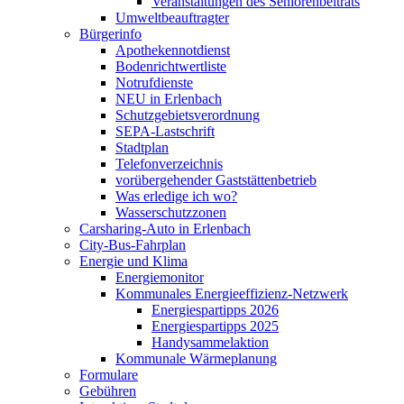
Veranstaltungen des Seniorenbeitrats
Umweltbeauftragter
Bürgerinfo
Apothekennotdienst
Bodenrichtwertliste
Notrufdienste
NEU in Erlenbach
Schutzgebietsverordnung
SEPA-Lastschrift
Stadtplan
Telefonverzeichnis
vorübergehender Gaststättenbetrieb
Was erledige ich wo?
Wasserschutzzonen
Carsharing-Auto in Erlenbach
City-Bus-Fahrplan
Energie und Klima
Energiemonitor
Kommunales Energieeffizienz-Netzwerk
Energiespartipps 2026
Energiespartipps 2025
Handysammelaktion
Kommunale Wärmeplanung
Formulare
Gebühren