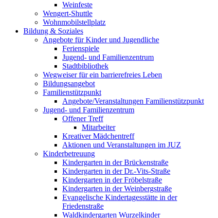
Weinfeste
Wengert-Shuttle
Wohnmobilstellplatz
Bildung & Soziales
Angebote für Kinder und Jugendliche
Ferienspiele
Jugend- und Familienzentrum
Stadtbibliothek
Wegweiser für ein barrierefreies Leben
Bildungsangebot
Familienstützpunkt
Angebote/Veranstaltungen Familienstützpunkt
Jugend- und Familienzentrum
Offener Treff
Mitarbeiter
Kreativer Mädchentreff
Aktionen und Veranstaltungen im JUZ
Kinderbetreuung
Kindergarten in der Brückenstraße
Kindergarten in der Dr.-Vits-Straße
Kindergarten in der Fröbelstraße
Kindergarten in der Weinbergstraße
Evangelische Kindertagesstätte in der
Friedenstraße
Waldkindergarten Wurzelkinder