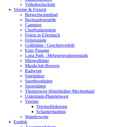
Volkshochschule
Vereine & Freizeit
Bergschwimmbad
Bootsanlegestelle
Camping
Churfrankensteig
Feiern in Erlenbach
Ferienspiele
Grillplätze / Geschirrverleih
Kino Passage
Luna Park - Mehrgenerationenpark
Minigolfplatz
Musikclub Beavers
Radwege
Spielplätze
Sportboothafen
Sportstätten
Themenweg Hügelgräber Mechenhard
Untermain-Planetenweg
Vereine
Vereinsförderung
Schankerlaubnis
Wanderwege
English
Accommodations