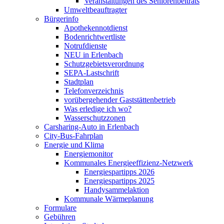
Veranstaltungen des Seniorenbeitrats
Umweltbeauftragter
Bürgerinfo
Apothekennotdienst
Bodenrichtwertliste
Notrufdienste
NEU in Erlenbach
Schutzgebietsverordnung
SEPA-Lastschrift
Stadtplan
Telefonverzeichnis
vorübergehender Gaststättenbetrieb
Was erledige ich wo?
Wasserschutzzonen
Carsharing-Auto in Erlenbach
City-Bus-Fahrplan
Energie und Klima
Energiemonitor
Kommunales Energieeffizienz-Netzwerk
Energiespartipps 2026
Energiespartipps 2025
Handysammelaktion
Kommunale Wärmeplanung
Formulare
Gebühren