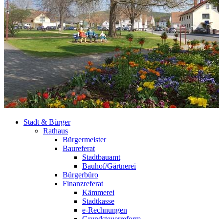
Stadt & Bürger
Rathaus
Bürgermeister
Baureferat
Stadtbauamt
Bauhof/Gärtnerei
Bürgerbüro
Finanzreferat
Kämmerei
Stadtkasse
e-Rechnungen
Grundsteuerreform