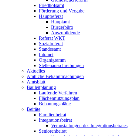
Friedhofsamt
Förderung und Vergabe
Hauptreferat
Hauptamt
Bürgerbüro
Auszubildende
Referat WKT
Sozialreferat
Standesamt
Intranet
Organigramm
Stellenausschreibungen
Aktuelles
Amtliche Bekanntmachungen
Amtsblatt
Bauleitplanung
Laufende Verfahren
Flächennutzungsplan
Bebauungspläne
Beiräte
Familienbeirat
Integrationsbeirat
Veranstaltungen des Integrationsbeirates
Seniorenbeirat