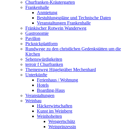
Churfranken-Kräutergarten
Frankenhalle
Anmietung
Bestuhlungspläne und Technische Daten
Veranstaltungen Frankenhalle
Fränkischer Rotwein Wanderweg
Gastronomie
Pavillon
Picknickplattform
Rundwege zu den christlichen Gedenkstätten um die
Kirchen
Sehenswürdigkeiten
terroir f Churfranken
Themenweg Hügelgräber Mechenhard
Unterkünfte
Ferienhaus / Wohnung
Hotels
Boarding-Haus
Veranstaltungen
Weinbau
Häckerwirtschaften
Kunst im Weinberg
Weinhoheiten
Wengertschütz
Weinprinzessin