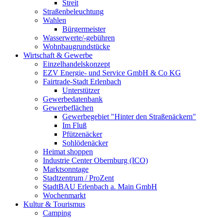
Streit
Straßenbeleuchtung
Wahlen
Bürgermeister
Wasserwerte/-gebühren
Wohnbaugrundstücke
Wirtschaft & Gewerbe
Einzelhandelskonzept
EZV Energie- und Service GmbH & Co KG
Fairtrade-Stadt Erlenbach
Unterstützer
Gewerbedatenbank
Gewerbeflächen
Gewerbegebiet "Hinter den Straßenäckern"
Im Fluß
Pfützenäcker
Sohlödenäcker
Heimat shoppen
Industrie Center Obernburg (ICO)
Marktsonntage
Stadtzentrum / ProZent
StadtBAU Erlenbach a. Main GmbH
Wochenmarkt
Kultur & Tourismus
Camping