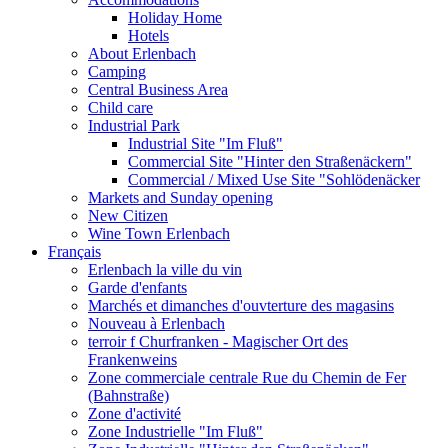
Holiday Home
Hotels
About Erlenbach
Camping
Central Business Area
Child care
Industrial Park
Industrial Site "Im Fluß"
Commercial Site "Hinter den Straßenäckern"
Commercial / Mixed Use Site "Sohlödenäcker
Markets and Sunday opening
New Citizen
Wine Town Erlenbach
Français
Erlenbach la ville du vin
Garde d'enfants
Marchés et dimanches d'ouvterture des magasins
Nouveau à Erlenbach
terroir f Churfranken - Magischer Ort des
Frankenweins
Zone commerciale centrale Rue du Chemin de Fer
(Bahnstraße)
Zone d'activité
Zone Industrielle "Im Fluß"