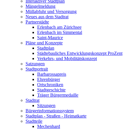
Interaktiver Stadtplan
Mängelmeldung
Müllabfuhr und Versorgung
Neues aus dem Stadtrat
Partnerstädte
Erlenbach am Zürichsee
Erlenbach im Simmental
Saint-Maurice
Pläne und Konzepte
Stadtplan
Städtebauliches Entwicklungskonzept ProZent
Verkehrs- und Mobilitätskonzept
Satzungen
Stadtportrait
Barbarossapreis
Ehrenbürger
Ortschroniken
Stadtgeschichte
Träger Bürgermedaille
Stadtrat
Sitzungen
Bürgerinformationssystem
Stadtplan - Straßen - Heimatkarte
Stadtteile
Mechenhard