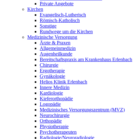
Private Angebote
Kirchen
Evangelisch-Lutherisch
Römisch-Katholisch
Sonstige
Rundwege um die Kirchen
Medizinische Versorgung
Ärzte & Praxen
Allgemeinmedizin
Augenheilkunde
Bereitschaftspraxis am Krankenhaus Erlenbach
Chirurgie
Ergotherapie
Gynäkologie
Helios Klinik Erlenbach
Innere Medizin
Kardiologie
Kieferorthopädie
Logopädie
Medizinisches Versorgungszentrum (MVZ)
Neurochirurgie
Orthopädie
Physiotherapie
Psychotherapeuten
Radiologie/Neuroradiologie