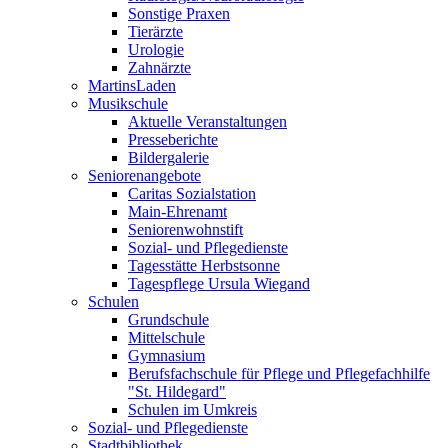
Sonstige Praxen
Tierärzte
Urologie
Zahnärzte
MartinsLaden
Musikschule
Aktuelle Veranstaltungen
Presseberichte
Bildergalerie
Seniorenangebote
Caritas Sozialstation
Main-Ehrenamt
Seniorenwohnstift
Sozial- und Pflegedienste
Tagesstätte Herbstsonne
Tagespflege Ursula Wiegand
Schulen
Grundschule
Mittelschule
Gymnasium
Berufsfachschule für Pflege und Pflegefachhilfe
"St. Hildegard"
Schulen im Umkreis
Sozial- und Pflegedienste
Stadtbibliothek